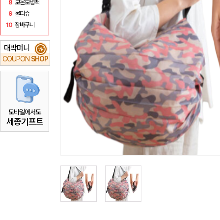
8
보온보냉백
9
물티슈
10
장바구니
대박머니
₩
COUPON
SHOP
모바일에서도
세종기프트