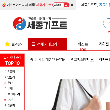
×
세종기프트,
공공기
기프트인포
의 새 이름!
세종기프트
자세히
베스트
기획전
전체 카테고리
즐겨찾기
100
인기카테고리
홈
가방/패션/미용/키링
에코백/쇼핑백
장바구니
TOP 10
1
에코백
2
텀블러
3
우산
4
부채
5
보조배터리
6
수건
7
선풍기