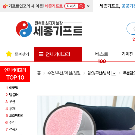
×
세종기프트,
공공기
기프트인포
의 새 이름!
세종기프트
자세히
베스트
기획전
전체 카테고리
즐겨찾기
100
인기카테고리
홈
수건/우산/욕실/생활
담요/쿠션/방석
무릎담
TOP 10
1
에코백
2
텀블러
3
우산
4
부채
5
보조배터리
6
수건
7
선풍기