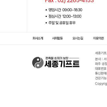
Fax : 02) 2265-4153
영업시간 09:00~18:30
점심시간 12:00~13:00
주말 및 공휴일 휴무
회사소개
사회활동
오시는길
이용약관
세종기프트
본사 : 
파주 공장
대표번호 :
통신판매신
건강기능식
Copyrig