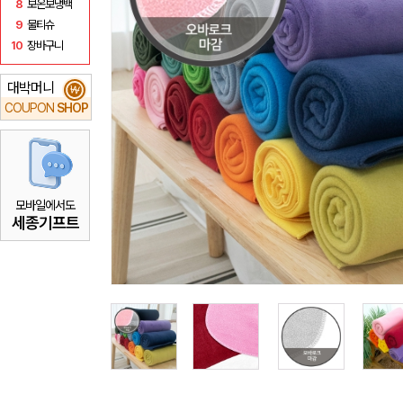
8
보온보냉백
9
물티슈
10
장바구니
대박머니
₩
COUPON
SHOP
모바일에서도
세종기프트