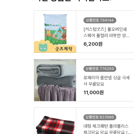
상품번호 794144
[커스텀굿즈] 풀오버인쇄
스퀘어 풀컬러 따뜻한 양털
담요 100*130 ZA258 (박
6,200원
스제작가능)
상품번호 776269
로페리아 플란넬 싱글 극세
사 무릎담요
11,000원
상품번호 823986
대형 체크패턴 폴라폴리스
체크담요 담요 무릎담요 (1