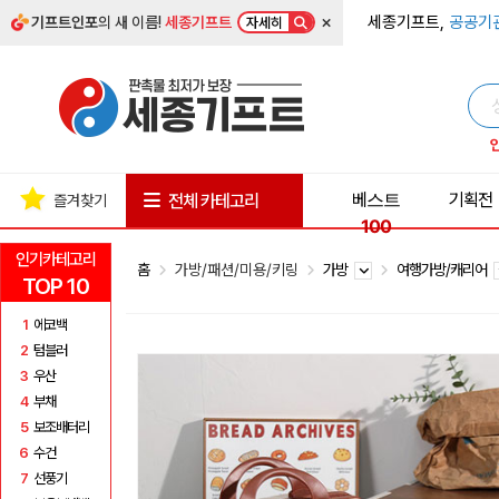
×
세종기프트,
공공기
기프트인포
의 새 이름!
세종기프트
자세히
베스트
기획전
전체 카테고리
즐겨찾기
100
인기카테고리
홈
가방/패션/미용/키링
가방
여행가방/캐리어
TOP 10
1
에코백
2
텀블러
3
우산
4
부채
5
보조배터리
6
수건
7
선풍기