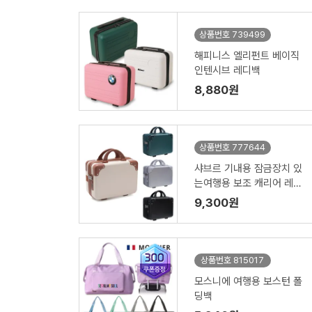
상품번호 739499
해피니스 엘리펀트 베이직
인텐시브 레디백
8,880원
상품번호 777644
샤브르 기내용 잠금장치 있
는여행용 보조 캐리어 레디
백
9,300원
상품번호 815017
모스니에 여행용 보스턴 폴
딩백