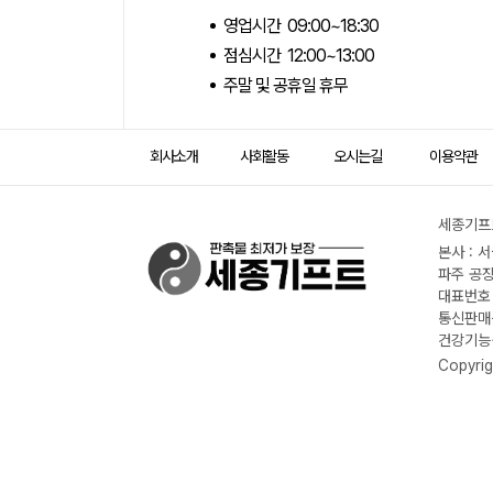
영업시간 09:00~18:30
점심시간 12:00~13:00
주말 및 공휴일 휴무
회사소개
사회활동
오시는길
이용약관
세종기프트
본사 : 
파주 공장
대표번호 :
통신판매신
건강기능식
Copyrig