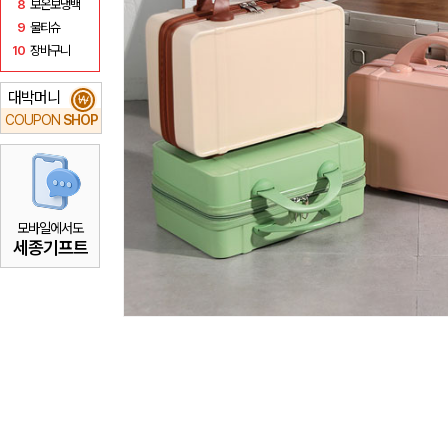
8
보온보냉백
9
물티슈
10
장바구니
대박머니
₩
COUPON
SHOP
모바일에서도
세종기프트