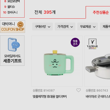
8
보온보냉백
9
물티슈
전체
395
개
추천상품순
10
장바구니
대박머니
₩
구매수량
가격검색
무료제공
제품
COUPON
SHOP
모바일에서도
세종기프트
상품번호
814087
상품번호
860743
맞춤제작형 휴대용 멀티쿠커
바이마르 굿 테이스