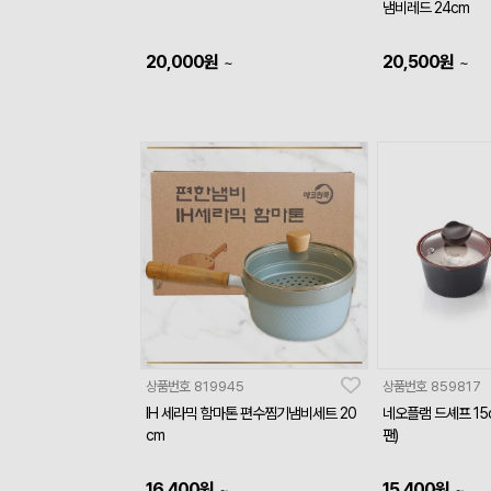
냄비레드 24cm
20,000
원
20,500
원
~
~
상품번호
819945
상품번호
859817
IH 세라믹 함마톤 편수찜기냄비세트 20
네오플램 드셰프 15
cm
팬)
16,400
원
15,400
원
~
~