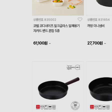
상품번호
835002
상품번호
831654
코렐 코디네이츠 밀크글라스 밀폐용기
까망 미니냄비
자카드 밴드 혼합 5종
61,100
원
27,700
원
~
~