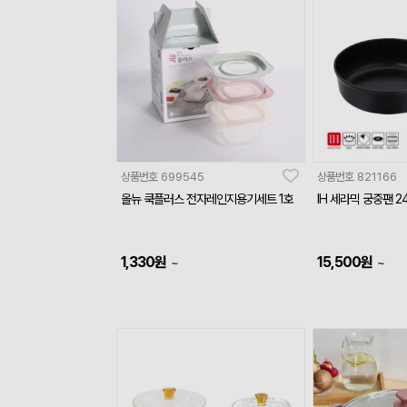
상품번호
699545
상품번호
821166
올뉴 쿡플러스 전자레인지용기세트 1호
IH 세라믹 궁중팬 2
1,330
원
15,500
원
~
~