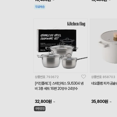
무료배송
상품번호
793672
상품번호
858703
[키친플래그] 스테인레스 SUS304 냄
네오플램 피카 곰솥냄
비 3종 세트 16편 20양수 24양수
32,800
원
35,800
원
~
~
쿠폰증정