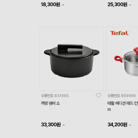
18,300
원
25,300
원
~
~
상품번호
831655
상품번호
859996
까망 냄비 소
테팔 에디션 레드 인
m
33,300
원
34,200
원
~
~