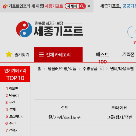
×
세종기프트,
공공기
기프트인포
의 새 이름!
세종기프트
자세히
베스트
기획전
전체 카테고리
즐겨찾기
100
홈
텀블러/주방/식품
주방용품
냄비/다용도팬
인기카테고리
TOP 10
1
에코백
2
텀블러
3
우산
전체
후라이팬
4
부채
5
보조배터리
칼/가위/조리도구
그릇/접시/쟁반
6
수건
7
선풍기