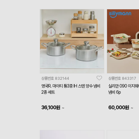
상품번호
832144
상품번호
843317
영국R. 마이티 통3중 IH 스텐 양수 냄비
실리만 090 이지
2종 세트
냄비 6p
36,100
원
60,000
원
~
~