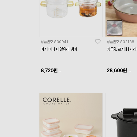
상품번호
830941
상품번호
832138
마시 미니 내열유리 냄비
영국R. 로사 IH 세
8,720
원
28,600
원
~
~