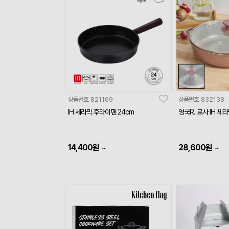
상품번호
821169
상품번호
832138
IH 세라믹 후라이팬 24cm
영국R. 로사 IH 세
14,400
원
28,600
원
~
~