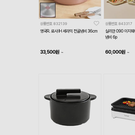
상품번호
832139
상품번호
843317
영국R. 로사 IH 세라믹 전골냄비 36cm
실리만 090 이지
냄비 6p
33,500
원
60,000
원
~
~