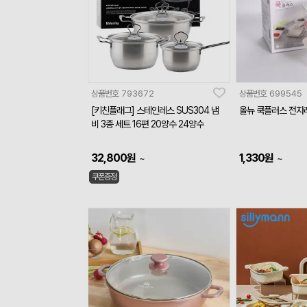
상품번호
793672
상품번호
699545
[키친플래그] 스테인레스 SUS304 냄
올뉴 쿡플러스 전자
비 3종 세트 16편 20양수 24양수
32,800
원
1,330
원
~
~
쿠폰증정