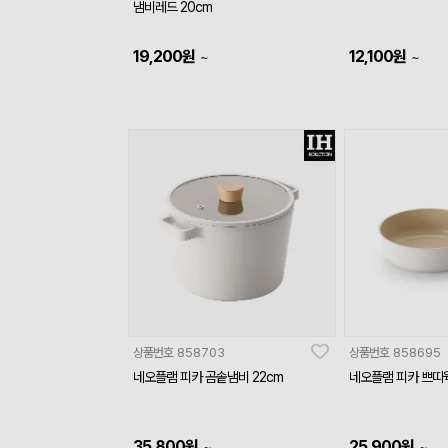
냄비레드 20cm
19,200
원
12,100
원
~
~
상품번호
858703
상품번호
858695
네오플램 피카 곰솥냄비 22cm
네오플램 피카 쁘띠웍
35,800
원
25,900
원
~
~