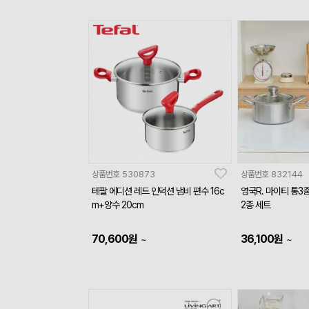
상품번호
530873
상품번호
832144
테팔 에디션 레드 인덕션 냄비 편수 16c
영국R. 마이티 통3중
m+양수 20cm
2종 세트
70,600
원
36,100
원
~
~