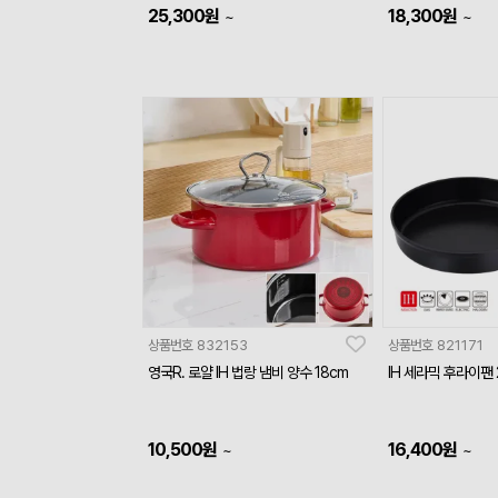
25,300
원
18,300
원
~
~
상품번호
832153
상품번호
821171
영국R. 로얄 IH 법랑 냄비 양수 18cm
IH 세라믹 후라이팬 
10,500
원
16,400
원
~
~