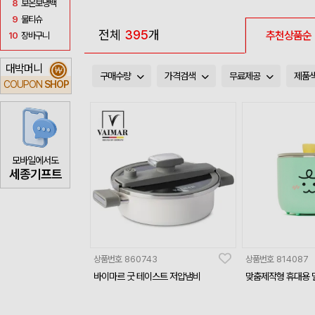
8
보온보냉백
9
물티슈
전체
395
개
추천상품순
10
장바구니
대박머니
₩
구매수량
가격검색
무료제공
제품
COUPON
SHOP
모바일에서도
세종기프트
상품번호
860743
상품번호
814087
바이마르 굿 테이스트 저압냄비
맞춤제작형 휴대용 