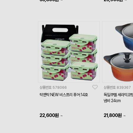
상품번호
578066
상품번호
839367
락앤락 NEW 비스프리 퓨어 14호
독일쿠멜 세라믹코팅
냄비 24cm
22,600
원
21,800
원
~
~