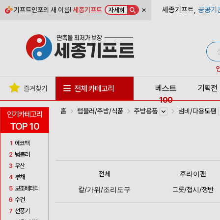
×
세종기프트,
공공기
기프트인포
의 새 이름!
세종기프트
자세히
베스트
기획전
전체 카테고리
즐겨찾기
100
홈
텀블러/주방/식품
주방용품
냄비/다용도팬
인기카테고리
TOP 10
1
에코백
2
텀블러
3
우산
전체
후라이팬
4
부채
5
보조배터리
칼/가위/조리도구
그릇/접시/쟁반
6
수건
7
선풍기