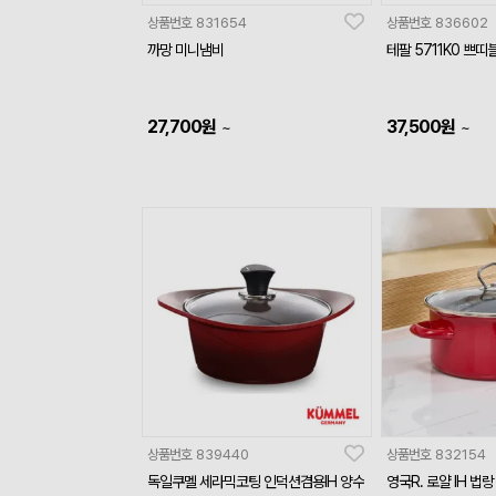
상품번호
831654
상품번호
836602
까망 미니냄비
테팔 5711K0 쁘
27,700
원
37,500
원
~
~
상품번호
839440
상품번호
832154
독일쿠멜 세라믹코팅 인덕션겸용IH 양수
영국R. 로얄 IH 법랑