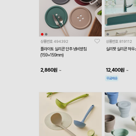
상품번호
494392
상품번호
819112
플라이토 실리콘 단추 냄비받침
실리팟 실리콘 하우
(159×159mm)
2,860
원
12,400
원
~
~
무료배송