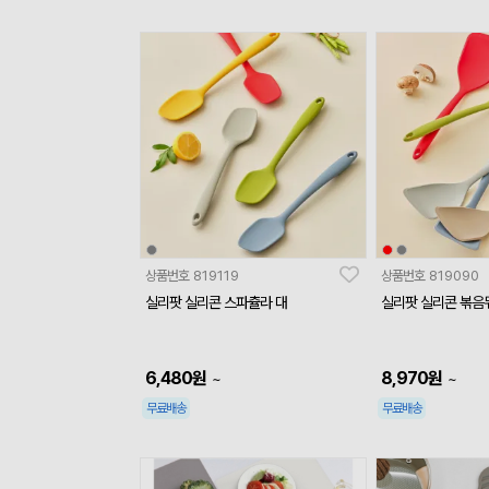
상품번호
819119
상품번호
819090
실리팟 실리콘 스파츌라 대
실리팟 실리콘 볶음
6,480
원
8,970
원
~
~
무료배송
무료배송