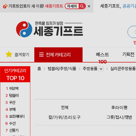
×
세종기프트,
공공기
기프트인포
의 새 이름!
세종기프트
자세히
베스트
기획전
전체 카테고리
즐겨찾기
100
홈
텀블러/주방/식품
주방용품
실리콘주방용
인기카테고리
TOP 10
1
에코백
2
텀블러
3
우산
전체
후라이팬
4
부채
5
보조배터리
칼/가위/조리도구
그릇/접시/쟁반
6
수건
7
선풍기