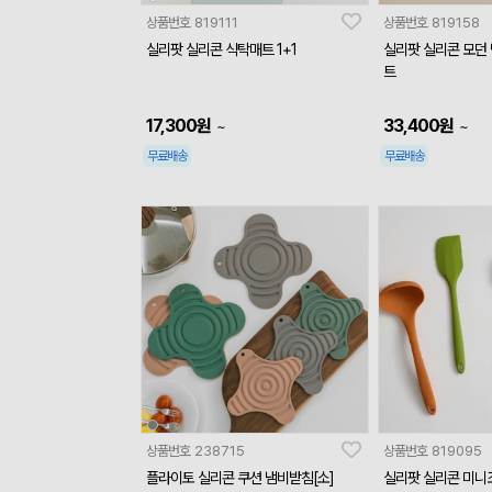
상품번호
819111
상품번호
819158
실리팟 실리콘 식탁매트 1+1
실리팟 실리콘 모던 
트
17,300
원
33,400
원
~
~
무료배송
무료배송
상품번호
238715
상품번호
819095
플라이토 실리콘 쿠션 냄비받침[소]
실리팟 실리콘 미