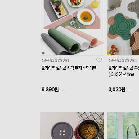
상품번호
238681
상품번호
238684
플라이토 실리콘 사각 무지 식탁매트
플라이토 실리콘 쿠션
(161x161x4mm)
6,390
원
3,030
원
~
~