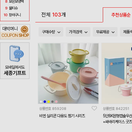
8
보온보냉백
9
물티슈
전체
103
개
추천상품순
10
장바구니
대박머니
₩
구매수량
가격검색
무료제공
제품
COUPON
SHOP
모바일에서도
세종기프트
상품번호
859208
상품번호
842251
비엔 실리콘 다용도 찜기 시리즈
5단8K원형캡슐우산
+싸바리케이스 굿