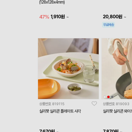
(128x128x4mm)
47%
1,910
원
20,800
원
~
~
무료배송
상품번호
819115
상품번호
819093
실리팟 실리콘 플레이트 사각
실리팟 실리콘 와이
7,670
원
7,870
원
~
~