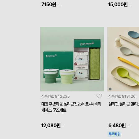
7,150
원
15,000
원
~
~
상품번호
842235
상품번호
819120
대형 주방타올 실리콘컵2p세트+싸바리
실리팟 실리콘 멀티
케이스 굿즈세트
12,080
원
6,480
원
~
~
무료배송