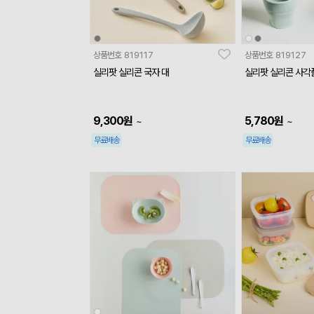
상품번호
819117
상품번호
819127
실리팟 실리콘 국자 대
실리팟 실리콘 사각
9,300
원
5,780
원
~
~
무료배송
무료배송