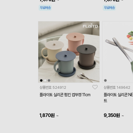
무료배송
무료배송
상품번호
524912
상품번호
149642
플라이토 실리콘 펌킨 컵뚜껑 11cm
플라이토 실리콘 N
트
1,870
원
9,350
원
~
~