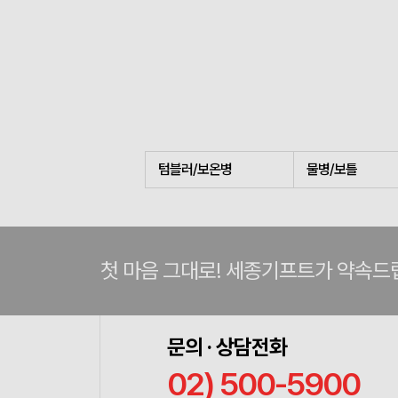
텀블러/보온병
물병/보틀
첫 마음 그대로! 세종기프트가 약속드
문의 · 상담전화
02) 500-5900