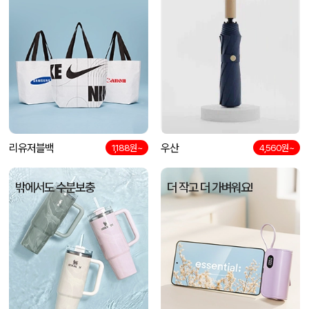
리유저블백
우산
1,188원~
4,560원~
밖에서도 수분보충
더 작고 더 가벼워요!