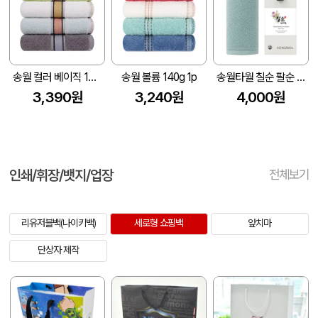
송월 컬러 베이직 130g 1p
송월 볼륨 140g 1p
송월타월 칠순 팔순 고희 답례품 기프트세트(라이트무지)(전용띠지 포함)
3,390원
3,240원
4,000원
인쇄/휘장/뱃지/업장
전체보기
리유저블백(나이키백)
세로형 쇼핑백
앞치마
단상자 제작