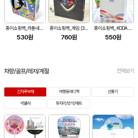
종이쇼핑백_카툰네트워크 (280x100x300mm)
종이쇼핑백_게임 (390x60x400mm)
종이쇼핑백_ KODA (270x110x360mm)
530원
760원
550원
차량/골프/레저/계절
전체보기
긴자루부채
여행용레디백
선풍기
넥쿨러
돗자리/방석/매트