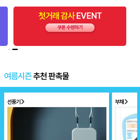
첫거래
감사
EVENT
쿠폰 수령하기
여름시즌
추천 판촉물
부채
넥쿨러