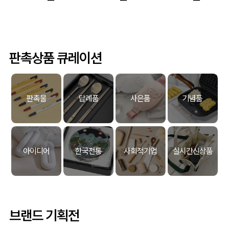
판촉상품 큐레이션
판촉물
답례품
사은품
기념품
아이디어
한국전통
사회적기업
실시간신상품
브랜드 기획전