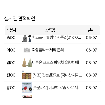
상품제안(웰컴키트제작)
이OO
08-07
[송월] 뉴컬러무지 타월 150g 2매세트 (쇼핑백포함)
윤OO
08-07
실시간 견적확인
핸즈프리 슬링백 시즌2 (31x16.5x6.5cm)
송OO
08-07
신청자
상품명
날짜
화장품박스 제작 문의
이OO
08-07
버튼온 크로스 파우치 슬링백 메신저백 Z763
임OO
08-07
[사조] 쟌슨빌37호 (국내산 돼지고기100%) / 명절 선물세트
전OO
08-07
[주문제작] 에코백 맞춤 제작 서비스
방OO
08-07
라벨 메쉬 파우치 [PH200] (230x185mm)
이OO
08-07
5단 6K 솔리드 스퀘어 파우치 UV 양우산
유OO
08-07