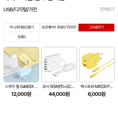
USB/디지털/가전
전체보기
미니/휴대용선풍기
보조배터리 중용량 10000
고속충전기
장패드
스카이 필 GaN65X 4세대 초미니 65W 멀티 3포트 PD 초고속 충전 어댑터+1.2M 케이블
코시 60W(PD+QC3.0) 5포트 멀티 고속 충전기
엑스트라 MX530 PD PPS 초고속 듀얼 충전기
12,000원
44,000원
6,000원