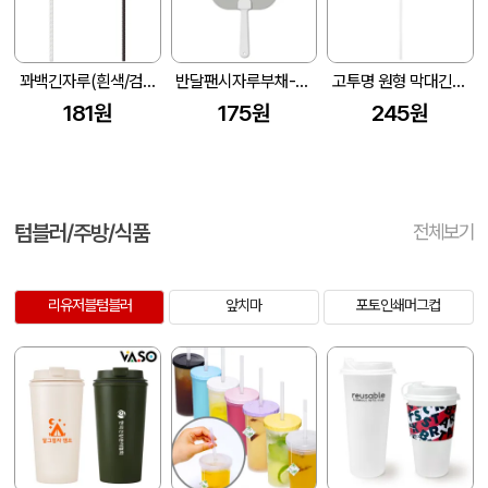
꽈백긴자루(흰색/검정 250mm)부채-원형
반달팬시자루부채-사각 (175*186mm)
고투명 원형 막대긴자루 부채 (190*190mm)
181원
175원
245원
텀블러/주방/식품
전체보기
리유저블텀블러
앞치마
포토인쇄머그컵