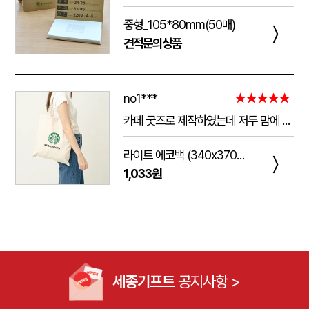
중형_105*80mm(50매)
〉
견적문의상품
no1***
★★★★★
카페 굿즈로 제작하였는데 저두 맘에 들고 손님들도 맘에 들어하세요. 저두 매일 들고 다니는데 탄탄해서 좋아요.가격도 맘에 들어서 벌써 3번째 주문했어요.진행 과정에 있어서도 상담 직원분들 세심하고 친절하세요.
라이트 에코백 (340x370mm)
〉
1,033원
세종기프트
공지사항 >