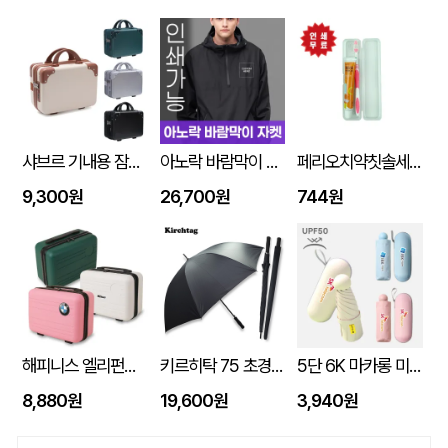
샤브르 기내용 잠금장치 있는여행용 보조 캐리어 레디백
아노락 바람막이 자켓 주문제작 전사인쇄
페리오치약칫솔세트
9,300원
26,700원
744원
해피니스 엘리펀트 베이직 인텐시브 레디백
키르히탁 75 초경량 올카본 UV 암막우산
5단 6K 마카롱 미니 UV 양우산
8,880원
19,600원
3,940원