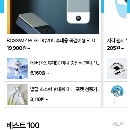
사각 팬시 부채_엄카맨 (175X190mm)
스마트 3단 
205
원
~
11,400
원
~
풍기
독판 흑선 부채(대)
3,310
~
원
선풍기 BF-M1(품절)
공작 로고긴팬시 (백색자루) 부채 (190*165mm)
207
~
원
베스트 100
더보기