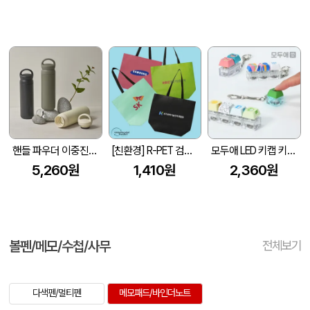
핸들 파우더 이중진공 스텐텀블러 500ml 손잡이 텀블러
[친환경] R-PET 검정내피 리유저블백 (4색/중형/170g)(450x150x400mm)
모두애 LED 키캡 키링 굿즈
5,260원
1,410원
2,360원
볼펜/메모/수첩/사무
전체보기
다색펜/멀티펜
메모패드/바인더노트