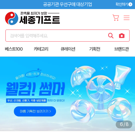
공공기관 우선구매 대상기업
확인하기
검색어를 입력해주세요.
베스트100
카테고리
큐레이션
기획전
브랜드관
6
/
8