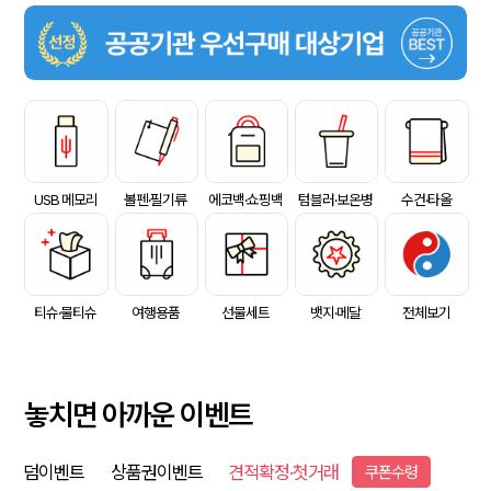
USB 메모리
볼펜·필기류
에코백·쇼핑백
텀블러·보온병
수건·타올
티슈·물티슈
여행용품
선물세트
뱃지·메달
전체보기
놓치면 아까운 이벤트
덤이벤트
상품권이벤트
견적확정·첫거래
쿠폰수령