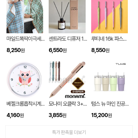
마일드똑딱이극세사담요
센트라도 디퓨저 150ml
루티네 16k 파스텔 자동 장우산
8,250
6,550
8,550
원
원
원
입체형떡메모_(도자기레인보우)
이OO
08-08
스탠다드 에코백 (350x100x370mm)
이OO
08-07
베젤크롬흡착시계_부엉이JS886
모나미 오클락 3+1멀티펜 (0.5) (모나미공식협력업체)
텀스 뉴 마인 진공 스텐텀블러 650ml
[친환경인증] R-PET 고밀도 리유저블백 (검정내피/170g)(S~XL)
정OO
08-07
4,160
3,855
15,200
원
원
원
쓰리웨이 캔버스 크로스백 (330x40x380mm)
울OO
08-07
특가 판촉물 더보기