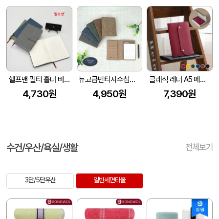
헬프맨 멀티 홀더 버클 메모노트(A5
뉴고급빈티지수첩메모패드
클래식 레더 A5 메모패드 날개형 (215*160mm) (고급선물용 자석케이스 포함)
4,730원
4,950원
7,390원
수건/우산/욕실/생활
전체보기
3단/5단우산
일반세면타올