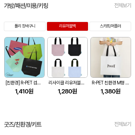
가방/패션/미용/키링
전체보기
폴리 장바구니
리유저블백
스카프/머플러
[친환경] R-PET 검정내피 리유저블백 (4색/중형/170g)(450x150x400mm)
리사이클 리유저블백 4컬러 GRS인증 40*35*15
R-PET 친환경 M형 리유저블백 (450x150x400mm)
1,410원
1,280원
1,380원
굿즈/친환경/키트
전체보기