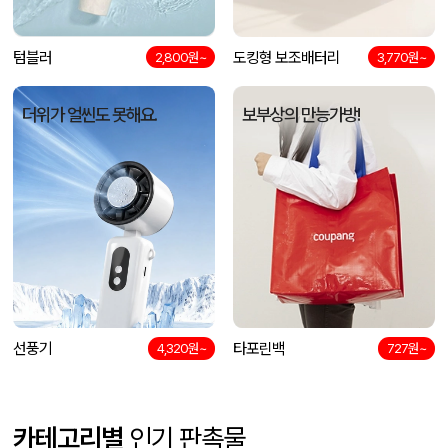
텀블러
도킹형 보조배터리
2,800원~
3,770원~
더위가 얼씬도 못해요.
보부상의 만능가방!
선풍기
타포린백
4,320원~
727원~
카테고리별
인기 판촉물