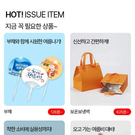
HOT!
ISSUE ITEM
사각니들펜(0.7)
이OO
08-07
지금 꼭 필요한 상품~
브리온 아이스큐브 2세대 여름 아이스 넥밴드 쿨러
채OO
08-07
부채와 함께 시원한 여름나기!
신선하고 간편하게!
[26년 설]CJ 스마트초이스 L호
전OO
08-07
접이식 장바구니 포켓가방 3종 1P
김OO
08-07
[주문제작] 에코백 맞춤 제작 서비스
담OO
08-07
반달팬시자루부채(원형) (150Ø,160Ø,170Ø,180Ø,190Ø)
노OO
08-07
원형 팬시 (2컬러) 부채 (150∅~190∅)
부채
보온보냉백
노OO
08-07
128원~
825원~
착한 소비에 실용성까지!
오고 가는 여름비 대비!