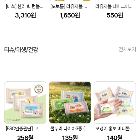
[바쏘] 헨리 빅 텀블러 450ml
[오보틀] 리유저블 반투명 빨대텀블러 (빨대포함) 500ml
리유저블 테이크아웃 리필컵(냉.온가능) 종이컵, 1회용품 대용
3,310원
1,650원
550원
티슈/위생/건강
전체보기
[FSC인증원단] 교회전도 3종 생분해 물티슈 (10매/15매/20매)
물누리 다이아3종 (무광) 물티슈 10매/15매/20매
꼬맹이 홍보 미니물티슈 10매
258원
135원
140원