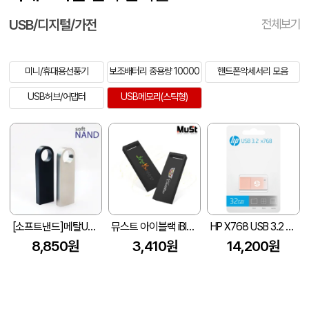
USB/디지털/가전
전체보기
미니/휴대용선풍기
보조배터리 중용량 10000
핸드폰악세서리 모음
USB허브/어댑터
USB메모리(스틱형)
[소프트낸드]메탈USB메모리 3.0 dy007 (16G-256G)
뮤스트 아이블랙 iBlack USB 2.0 메모리(4GB~128GB)
HP X768 USB 3.2 Flash Drives 휴대용 저장장치 32GB~ 128GB
8,850원
3,410원
14,200원