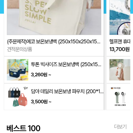
헬프맨 휴대용 아이스쿨링 선풍기
8단원형 부채 
13,700
원
~
535
원
~
소싱 엔진 터보 SE2 휴대용 선풍기
8,500
~
원
/250*170*350mm)
슈틸루스터 써큘레이터 터빈 미니 휴대용 선풍기 ST-SF100
6,660
~
원
베스트 100
더보기