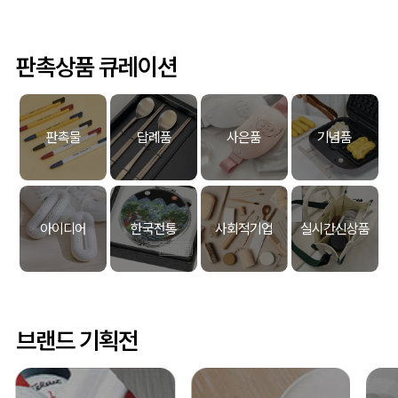
판촉상품 큐레이션
판촉물
답례품
사은품
기념품
아이디어
한국전통
사회적기업
실시간신상품
브랜드 기획전