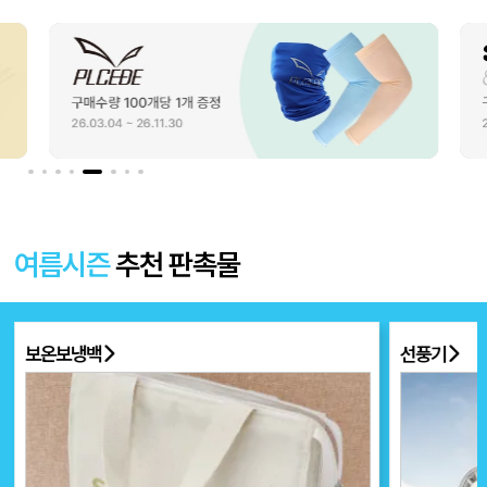
여름시즌
추천 판촉물
선풍기
부채