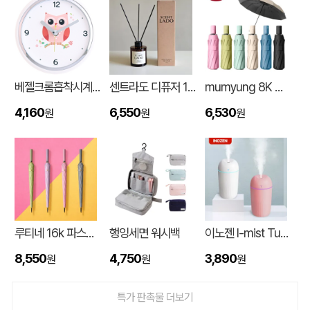
베젤크롬흡착시계_부엉이JS886
센트라도 디퓨저 150ml
mumyung 8K 암막 베이스 완전자동 3단 양우산
4,160
6,550
6,530
원
원
원
대형 타포린가방 긴 손잡이 숄더가능(11color) (420x400x250mm)
신OO
08-06
루티네 16k 파스텔 자동 장우산
행잉세면 워시백
이노젠 I-mist Tumbler 미니가습기 420ml
8,550
4,750
3,890
원
원
원
버브 3LU-01 파우치 6K 암막코팅 미니 양우산
김OO
08-06
특가 판촉물 더보기
M형 부직포가방 코팅/대형 (420x320x100mm)
민OO
08-06