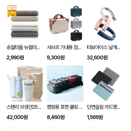
송월타올 뉴컬러무지 150g (30수/40*80cm)
샤브르 기내용 잠금장치 있는여행용 보조 캐리어 레디백
터보아이스 날개없는 넥쿨러 4000mAh
2,990원
9,300원
32,600원
스탠리 브생건250호(스탠리 아이스플로우 플립591ml+5단 6K UV암막양우산 파우치포함)
캠핑용 포켓 쿨링 300D PEVA 보냉 쿨링 방수백
단면슬림 카드명함지갑
42,000원
8,460원
1,569원