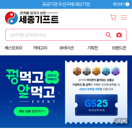
공공기관 우선구매 대상기업
확인하기
검색어를 입력해주세요.
베스트100
카테고리
큐레이션
기획전
브랜드관
5
/
8