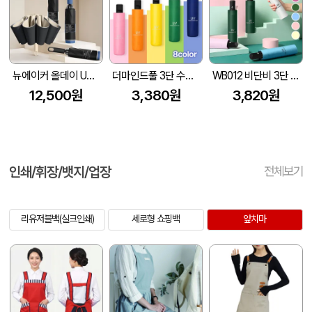
뉴에이커 올데이 UV차단 8K 3단 거꾸로 자동 양우산 고리 손잡이
더마인드풀 3단 수동 UV차단 거꾸로 양우산 색상 8종
WB012 비단비 3단 8K 솔리드 전자동 암막 양우산 (인쇄/케이스포함)
12,500원
3,380원
3,820원
인쇄/휘장/뱃지/업장
전체보기
리유저블백(실크인쇄)
세로형 쇼핑백
앞치마