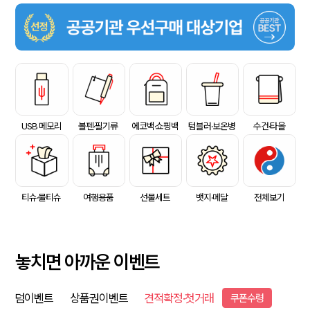
USB 메모리
볼펜·필기류
에코백·쇼핑백
텀블러·보온병
수건·타올
티슈·물티슈
여행용품
선물세트
뱃지·메달
전체보기
놓치면 아까운 이벤트
덤이벤트
상품권이벤트
견적확정·첫거래
쿠폰수령