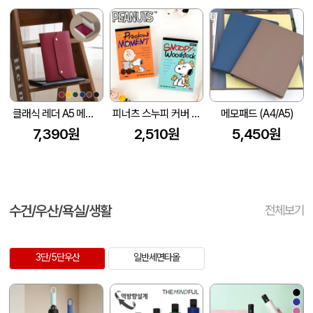
클래식 레더 A5 메모패드 날개형 (215*160mm) (고급선물용 자석케이스 포함)
피너츠 스누피 커버 메모패드
메모패드 (A4/A5)
7,390원
2,510원
5,450원
수건/우산/욕실/생활
전체보기
3단/5단우산
일반세면타올