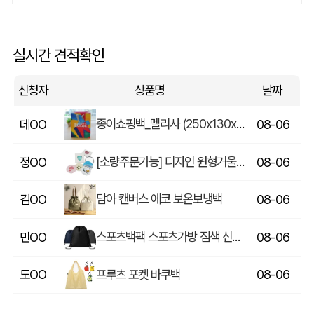
에코백재발주
이OO
08-06
실시간 견적확인
루티네 데일리 모던 보온보냉백 도시락가방
김OO
08-06
신청자
상품명
날짜
종이쇼핑백_멜리사 (250x130x320mm)
데OO
08-06
[소량주문가능] 디자인 원형거울(칼라) (70파이/75파이)
정OO
08-06
담아 캔버스 에코 보온보냉백
김OO
08-06
스포츠백팩 스포츠가방 짐색 신발주머니
민OO
08-06
프루츠 포켓 바쿠백
도OO
08-06
[보틀로만] 리유저블 컵 355ml
문OO
08-06