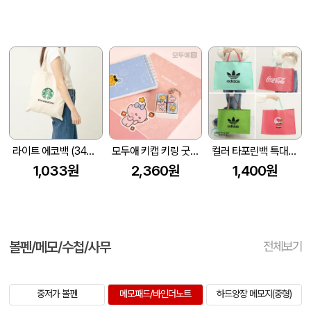
라이트 에코백 (340x370mm)
모두애 키캡 키링 굿즈
컬러 타포린백 특대형(3색) (중량140g±5)(530x300x380mm)
1,033원
2,360원
1,400원
볼펜/메모/수첩/사무
전체보기
중저가 볼펜
메모패드/바인더노트
하드양장 메모지(중형)