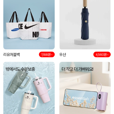
자바 제트라인베이비 (0.38mm)(자바공식인증대리점)
이OO
08-06
리유저블백
우산
1,188원~
4,560원~
밖에서도 수분보충
더 작고 더 가벼워요!