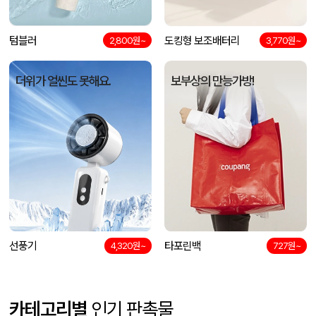
텀블러
도킹형 보조배터리
2,800원~
3,770원~
더위가 얼씬도 못해요.
보부상의 만능가방!
선풍기
타포린백
4,320원~
727원~
카테고리별
인기 판촉물