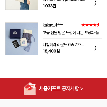
〉
1,033원
kakao_4***
★★★★★
고급 선물 받은 느낌이 나는 포장과 품질.
주는 사람도 받는 사람도 만족 스러운 제품 입니다.
나빌레라 라운드 6종 777쓰리세븐 손톱깎이 호작도 까치호랑이 네일케어세트
다만 아쉬운 점은 조립이 덜되어 있는 것이 간혹 있습니다.
〉
18,400원
케이스가 빠지는 현상이 좀 있는데, 조립할때 신경써서 해주시면 더 좋은 인상이 남을 것 같습니다.
세종기프트
공지사항 >