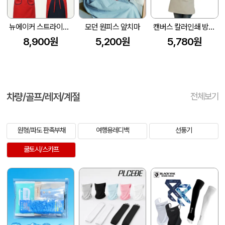
뉴에이커 스트라이프 H형 앞치마 SM-AE02
모던 원피스 앞치마
캔버스 칼러인쇄 방수 바리스타 앞치마 Z117
8,900원
5,200원
5,780원
차량/골프/레저/계절
전체보기
원형/파도 판촉부채
여행용레디백
선풍기
쿨토시/스카프