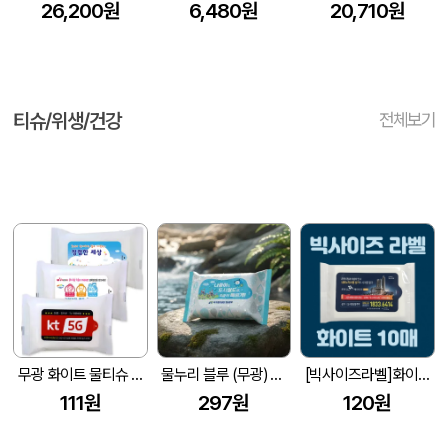
26,200원
6,480원
20,710원
티슈/위생/건강
전체보기
무광 화이트 물티슈 (10매/15매/20매) (150*90mm)
물누리 블루 (무광) 물티슈 25매/30매/35매
[빅사이즈라벨]화이트 물티슈 10매 (145*90mm)
111원
297원
120원