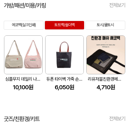
가방/패션/미용/키링
전체보기
에코백(실크인쇄)
토트백/숄더백
토시/쿨토시
심플무지 데일리 나일론 숄더 토트백 Z747
듀폰 타이벡 가죽 손잡이 손잡이 토트백가방
리유저블친환경메쉬가방 (385mm*385mm)
10,100원
6,050원
4,710원
굿즈/친환경/키트
전체보기