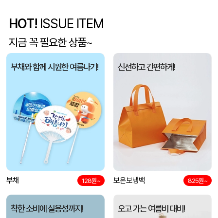
아웃도어 기능성 볼캡 야구모자 CL-C1
조OO
08-06
HOT!
ISSUE ITEM
폴리고무밴드담요 (100*75cm)
신OO
08-06
지금 꼭 필요한 상품~
[프롬네이쳐] 친환경 커피가루 우디 핸들 텀블러 750ml
김OO
08-06
부채와 함께 시원한 여름나기!
신선하고 간편하게!
스탠다드 에코백 (350x100x370mm)
아OO
08-06
모두애 LED 키캡 키링 굿즈
여OO
08-06
[주문제작] 에코백 맞춤 제작 서비스
KOO
08-06
망고스토리지 카드형 USB메모리 (4GB~128GB)
선OO
08-06
부채
보온보냉백
128원~
825원~
미니형 미니고급형 부직포가방
한OO
08-06
착한 소비에 실용성까지!
오고 가는 여름비 대비!