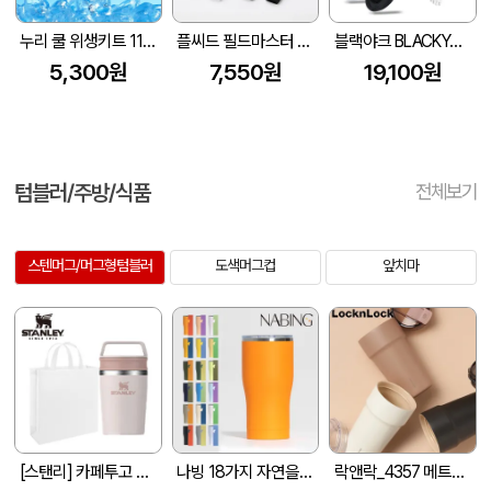
누리 쿨 위생키트 11호 지퍼백
플씨드 필드마스터 고리형 손등커버 쿨토시 + 귀걸이 쿨마스크 2종 세트
블랙야크 BLACKYAK 2026년형 여름 UV차단 쿨링 3종 세트 (쿨토시+쿨마스크+넥쿨러스카프)
5,300원
7,550원
19,100원
텀블러/주방/식품
전체보기
스텐머그/머그형텀블러
도색머그컵
앞치마
[스탠리] 카페투고 트래블머그 236ml+부직포가방
나빙 18가지 자연을 담은 304 스텐 슬라이드캡 텀블러 600ml
락앤락_4357 메트로 카페 세라믹 텀블러 500ML