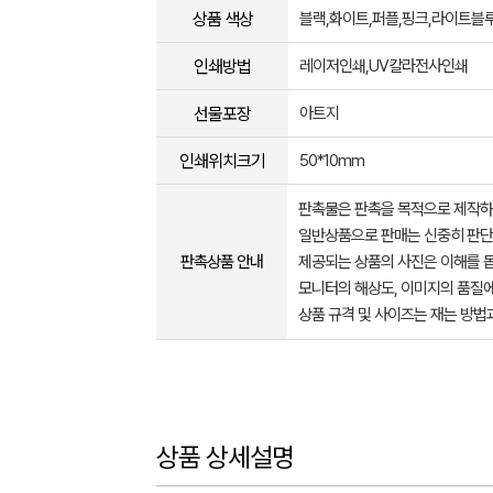
상품 색상
블랙,화이트,퍼플,핑크,라이트블
인쇄방법
레이저인쇄,UV칼라전사인쇄
선물포장
아트지
인쇄위치크기
50*10mm
판촉물은 판촉을 목적으로 제작하
일반상품으로 판매는 신중히 판단
판촉상품 안내
제공되는 상품의 사진은 이해를 
모니터의 해상도, 이미지의 품질에
상품 규격 및 사이즈는 재는 방법
상품 상세설명