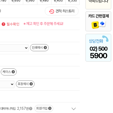
,780
6,650
6,560
6,480
6,400
6,330
약속드립니다
)
견적 히스토리
카드 간편결제
※ 재고 확인 후 주문해 주세요!
상담전화
02) 500
인쇄예시
5900
케이스
포장예시
2,157
회원가입
대박머니적립
원