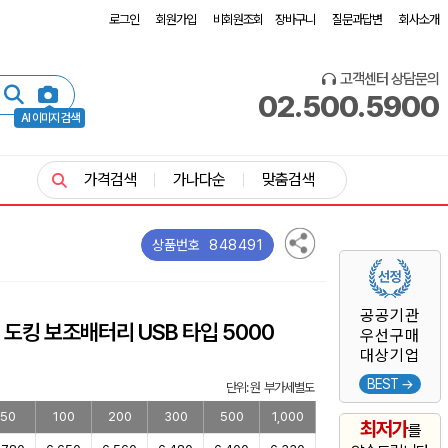
로그인
회원가입
비회원조회
장바구니
질문과답변
회사소개
고객센터 상담문의
02.500.5900
AI 이미지 검색
가격검색
가나다순
맞춤검색
848491
상품번호
공공기관
도킹 보조배터리 USB 타입 5000
우선구매
대상기업
BEST →
단위: 원 부가세별도
50
100
200
300
500
1,000
최저가
를