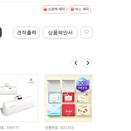
쇼핑백 제작
박스 제작
견적출력
상품제안서
 : 599111
상품번호 : 821203