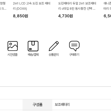
액정형
2in1 LCD 고속 도킹 보조 배터
도킹배터리 듀얼 2in1 보조배터
애니존
 50
리 (DOXX)
리 c타입 8핀 동시충전 선택 도
터리 
킹형배터리 3500mAh d006
8,850원
4,730원
6,
시안샘플
배송/결제
상품문의
구매후기
구성품
보조배터리