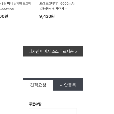
 8핀 미니 일체형 보조배
도킹 보조배터리 6000mAh
5000mAh
+자석싸바리 굿즈세트
500원
9,430원
디자인 이미지 소스 무료제공 >
견적요청
시안등록
주문수량