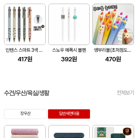
인텐스 스마트 3색 니들펜(0.7)
스노우 에폭시 볼펜
앵부리볼(초저점도심)
417원
392원
470원
수건/우산/욕실/생활
전체보기
장우산
일반세면타올