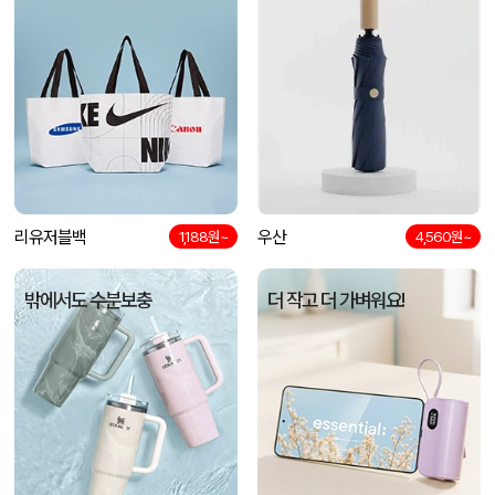
리유저블백
우산
1,188원~
4,560원~
밖에서도 수분보충
더 작고 더 가벼워요!