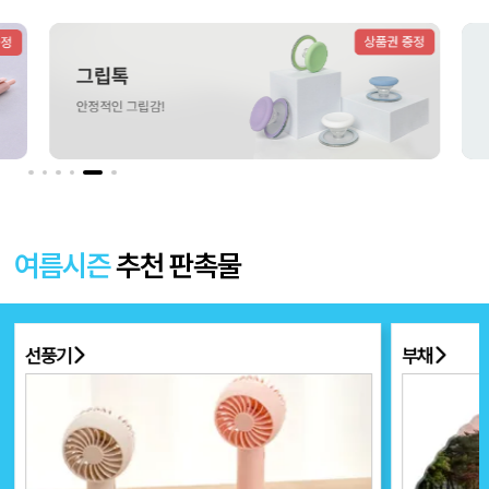
더보기 〉
여름시즌
추천 판촉물
선풍기
부채