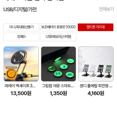
USB/디지털/가전
전체보기
미니/휴대용선풍기
보조배터리 중용량 10000
핸드폰 거치대
장패드
USB메모리(스틱형)
머레이 맥세이프 360도 회전 스마트폰거치대 Circle-M + 맥세이프 링
그립팝 야광 스마트폰 거치대
샌디 풀메탈 회전형 스마트폰 태블릿 거치대
13,500원
1,350원
4,160원