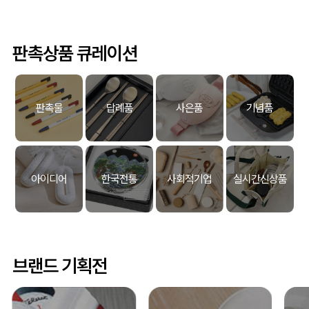
판촉상품 큐레이션
판촉물
답례품
사은품
기념품
아이디어
한국전통
사회적기업
실시간신상품
브랜드 기획전