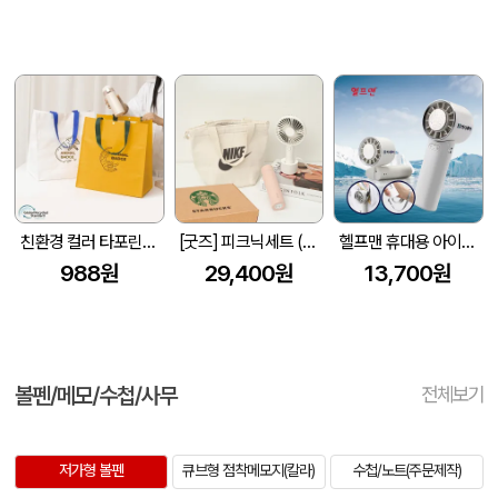
친환경 컬러 타포린백 대형(2색) (중량 140g±5)(400x250x400mm)
[굿즈] 피크닉세트 (보온보냉백+핸디선풍기+텀블러)
헬프맨 휴대용 아이스쿨링 선풍기
988원
29,400원
13,700원
볼펜/메모/수첩/사무
전체보기
저가형 볼펜
큐브형 점착메모지(칼라)
수첩/노트(주문제작)