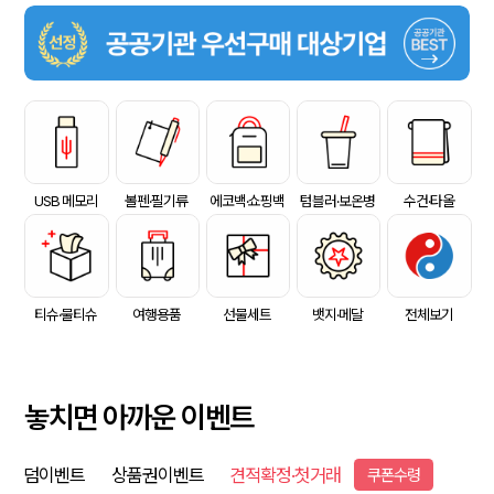
USB 메모리
볼펜·필기류
에코백·쇼핑백
텀블러·보온병
수건·타올
티슈·물티슈
여행용품
선물세트
뱃지·메달
전체보기
놓치면 아까운 이벤트
덤이벤트
상품권이벤트
견적확정·첫거래
쿠폰수령