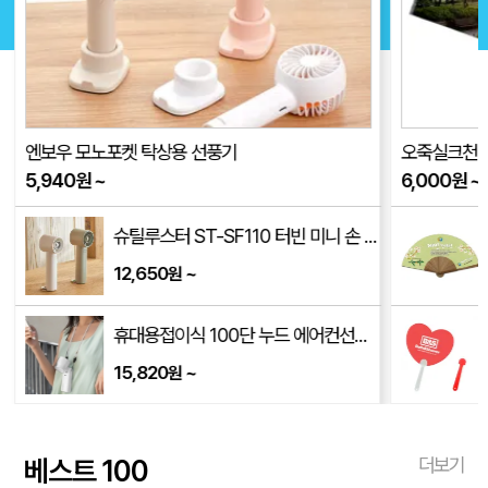
엔보우 모노포켓 탁상용 선풍기
오죽실크천 
5,940
원
~
6,000
원
~
300mm)
슈틸루스터 ST-SF110 터빈 미니 손 선풍기(품절)
12,650
~
원
휴대용접이식 100단 누드 에어컨선풍기 FC3
15,820
~
원
베스트 100
더보기