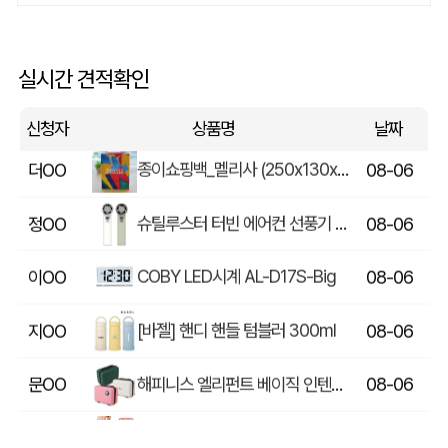
[송월타올] 데일리 호텔수건 데이라인 1매 기념수건 답례품
서OO
08-06
[주문제작] 에코백 맞춤 제작 서비스
길OO
08-06
실시간 견적확인
종이쇼핑백_멜리사 (250x130x320mm)
더OO
08-06
신청자
상품명
날짜
슈틸루스터 터빈 에어컨 선풍기 ST-SAF100
정OO
08-06
COBY LED시계 AL-D17S-Big
이OO
08-06
[바젤] 핸디 핸들 텀블러 300ml
지OO
08-06
해피니스 엘리펀트 베이직 인텐시브 레디백
문OO
08-06
[오모키] 모닝 핸들 텀블러 300ml 450ml
지OO
08-06
건강 방짜유기수저 2인 (오동나무함,보자기포장)
이OO
08-06