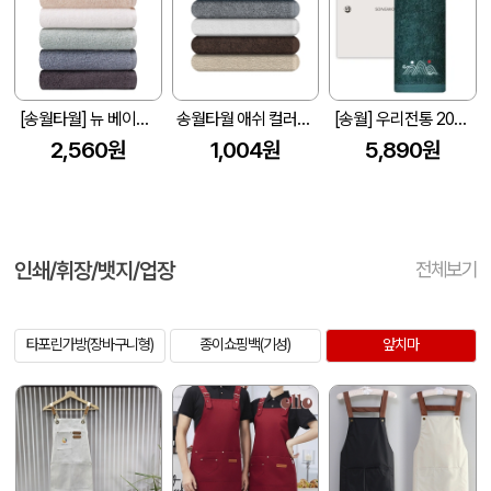
[송월타월] 뉴 베이직40 (40*80cm)
송월타월 애쉬 컬러핸드 주방수건 답례품
[송월] 우리전통 200g 1매 세트
2,560원
1,004원
5,890원
인쇄/휘장/뱃지/업장
전체보기
타포린가방(장바구니형)
종이쇼핑백(기성)
앞치마