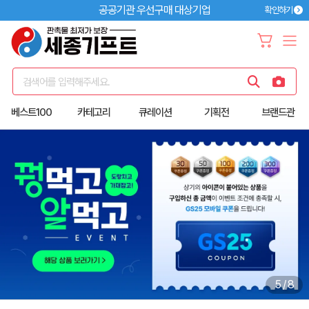
공공기관 우선구매 대상기업
확인하기
검색어를 입력해주세요.
베스트100
카테고리
큐레이션
기획전
브랜드관
5
/
8