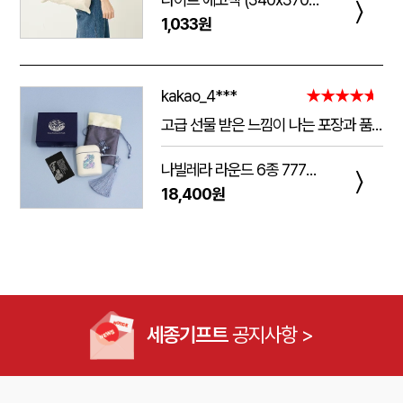
〉
1,033원
kakao_4***
★★★★★
고급 선물 받은 느낌이 나는 포장과 품질.
주는 사람도 받는 사람도 만족 스러운 제품 입니다.
나빌레라 라운드 6종 777쓰리세븐 손톱깎이 호작도 까치호랑이 네일케어세트
다만 아쉬운 점은 조립이 덜되어 있는 것이 간혹 있습니다.
〉
18,400원
케이스가 빠지는 현상이 좀 있는데, 조립할때 신경써서 해주시면 더 좋은 인상이 남을 것 같습니다.
세종기프트
공지사항 >