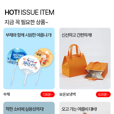
HOT!
ISSUE ITEM
모나미 FLIP3 (플립3색) 0.5mm (모나미공식협력업체)
송OO
08-06
지금 꼭 필요한 상품~
타포린가방대형 42x40x25
황OO
08-06
부채와 함께 시원한 여름나기!
신선하고 간편하게!
무지 야구모자 볼캡 14컬러
김OO
08-06
텀스 무지 핸들 파우더 진공 스텐텀블러 350ml 2색
지OO
08-06
[주문제작] 에코백 맞춤 제작 서비스
우OO
08-06
eva 방수수영가방
김OO
08-06
부채
보온보냉백
키친필 기프트박스
128원~
825원~
호OO
08-06
L자홀더화일 투명/고투명 (박인쇄)
위OO
08-06
착한 소비에 실용성까지!
오고 가는 여름비 대비!