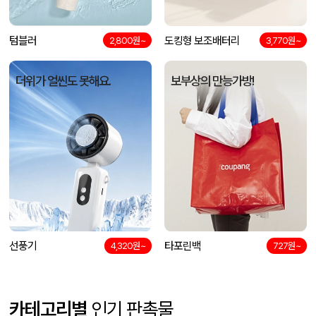
텀블러
도킹형 보조배터리
2,800원~
3,770원~
더위가 얼씬도 못해요.
보부상의 만능가방!
선풍기
타포린백
4,320원~
727원~
카테고리별
인기 판촉물