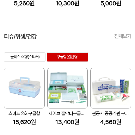
5,260원
10,300원
5,000원
티슈/위생/건강
전체보기
물티슈 소형(스티커)
구급함(일반형)
스마트 2호 구급함
세이브 홈닥터구급함 5호(10종)
관공서 공공기관 구급상자 닥터007 6호8종
15,620원
13,400원
4,560원