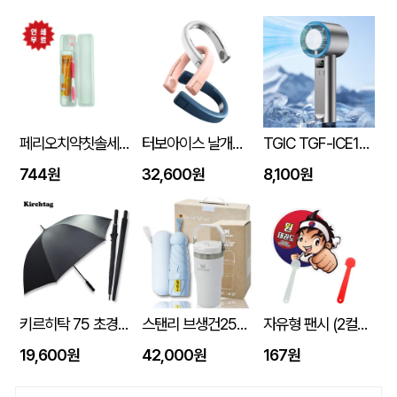
페리오치약칫솔세트
터보아이스 날개없는 넥쿨러 4000mAh
TGIC TGF-ICE1800 휴대용 냉각 선풍기
744원
32,600원
8,100원
키르히탁 75 초경량 올카본 UV 암막우산
스탠리 브생건250호(스탠리 아이스플로우 플립591ml+5단 6K UV암막양우산 파우치포함)
자유형 팬시 (2컬러) 부채 150&#8709;~190&#8709; (손잡이110mm)
19,600원
42,000원
167원