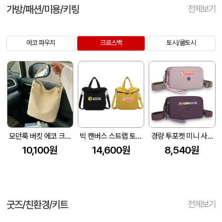
가방/패션/미용/키링
전체보기
에코 파우치
크로스백
토시/쿨토시
모던룩 버킷 에코 크로스백 M8
빅 캔버스 스트랩 토트백 숄더백 크로스백 Z773
경량 투포켓 미니 사각 숄더백 크로스백 Z776
10,100원
14,600원
8,540원
굿즈/친환경/키트
전체보기