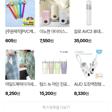
[주문제작]PVC캐릭터 디오네캔디볼펜(2D)
이노젠 아이미스트 에어 무드등 휴대용 무선가습기
알로 AVC3 휴대용 3in1 에어건 핸디 차량용 무선청소기
605
7,550
35,000
원
원
원
부직포 합지 선물세트
최OO
08-06
마일드똑딱이극세사담요
텀스 뉴 마인 진공 스텐텀블러 650ml
ALIO 도킹액정형 고속충전PD22.5W 아이패스트 보조배터리 5000mAh
16색상 두툼캔버스 컬러에코백 데님에코백(중)-(35x38x8cm)
다OO
08-06
8,250
15,200
8,330
원
원
원
자외선차단 정글모자, 일반형 사파리모자 낚시모자 등산모자
한OO
08-06
특가 판촉물 더보기