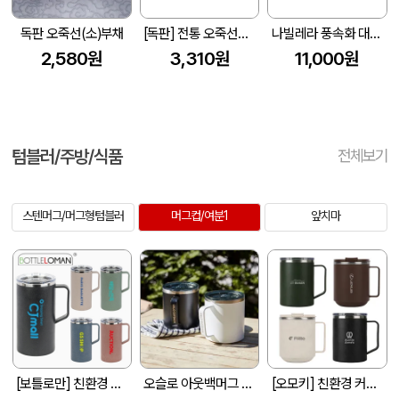
독판 오죽선(소)부채
[독판] 전통 오죽선부채_대29cm (530*290mm)
나빌레라 풍속화 대나무실크부채
2,580원
3,310원
11,000원
텀블러/주방/식품
전체보기
스텐머그/머그형텀블러
머그컵/여분1
앞치마
[보틀로만] 친환경 모카 손잡이 머그 600ml
오슬로 아웃백머그 420ml
[오모키] 친환경 커피가루 에코브루 머그 500ml / 오피스 머그 400ml