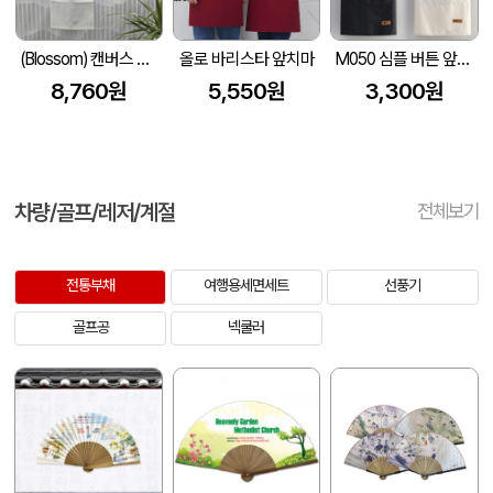
(Blossom) 캔버스 앞치마 1P
올로 바리스타 앞치마
M050 심플 버튼 앞치마, 미용실 애견 미술학원 카페 바리스타 업소용 방수앞치마
8,760원
5,550원
3,300원
차량/골프/레저/계절
전체보기
전통부채
여행용세면세트
선풍기
골프공
넥쿨러