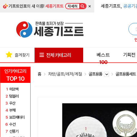
×
세종기프트,
공공기
기프트인포
의 새 이름!
세종기프트
자세히
베스트
기획전
전체 카테고리
즐겨찾기
100
인기카테고리
홈
차량/골프/레저/계절
골프용품
골프용품세
TOP 10
1
에코백
2
텀블러
3
우산
4
부채
5
보조배터리
6
수건
7
선풍기