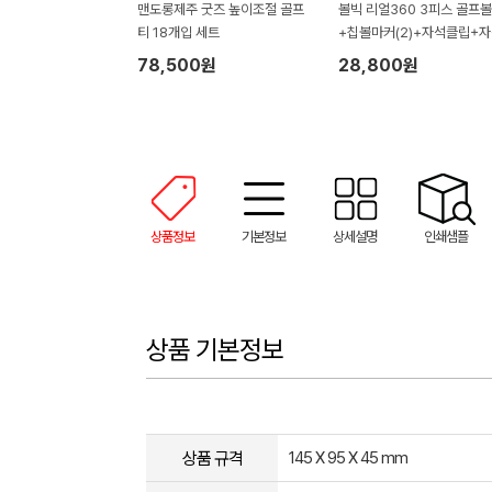
맨도롱제주 굿즈 높이조절 골프
볼빅 리얼360 3피스 골프
티 18개입 세트
+칩볼마커(2)+자석클립+
티(2) 세트
78,500원
28,800원
상품정보
기본정보
상세설명
인쇄샘플
상품 기본정보
상품 규격
145 X 95 X 45 mm