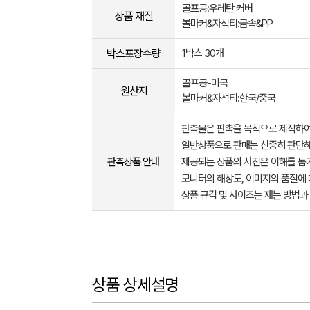
골프공:우레탄 커버
상품 재질
볼마커&자석티:금속&PP
박스포장수량
1박스 30개
골프공-미국
원산지
볼마커&자석티:한국/중국
판촉물은 판촉을 목적으로 제작하여
일반상품으로 판매는 신중히 판단해
판촉상품 안내
제공되는 상품의 사진은 이해를 
모니터의 해상도, 이미지의 품질에 
상품 규격 및 사이즈는 재는 방법과
상품 상세설명