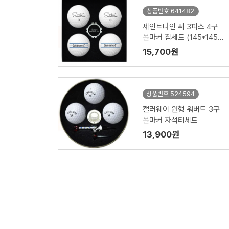
상품번호 641482
세인트나인 씨 3피스 4구
볼마커 칩세트 (145*145*
45mm)
15,700원
상품번호 524594
캘러웨이 원형 워버드 3구
볼마커 자석티세트
13,900원