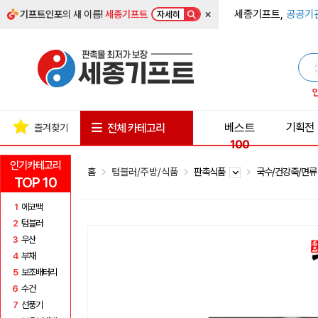
×
세종기프트,
공공기
기프트인포
의 새 이름!
세종기프트
자세히
베스트
기획전
전체 카테고리
즐겨찾기
100
인기카테고리
홈
텀블러/주방/식품
판촉식품
국수/건강죽/면
TOP 10
1
에코백
2
텀블러
3
우산
4
부채
5
보조배터리
6
수건
7
선풍기