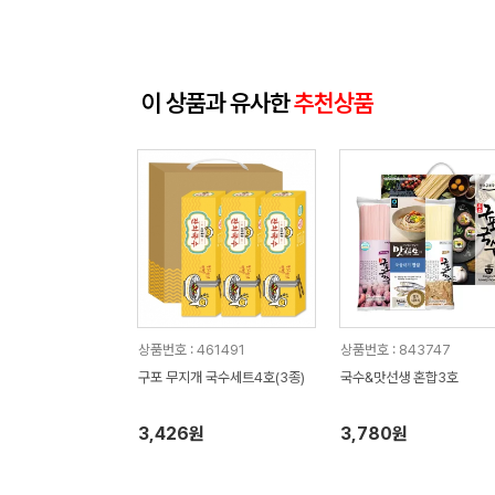
이 상품과 유사한
추천상품
상품번호 : 461491
상품번호 : 843747
구포 무지개 국수세트4호(3종)
국수&맛선생 혼합3호
3,426원
3,780원