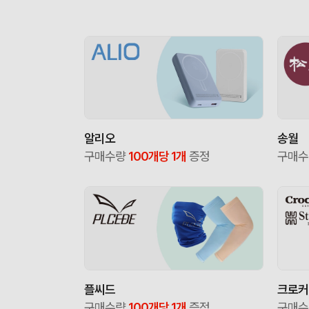
알리오
송월
구매수량
100개당 1개
증정
구매
플씨드
크로커
구매수량
100개당 1개
증정
구매