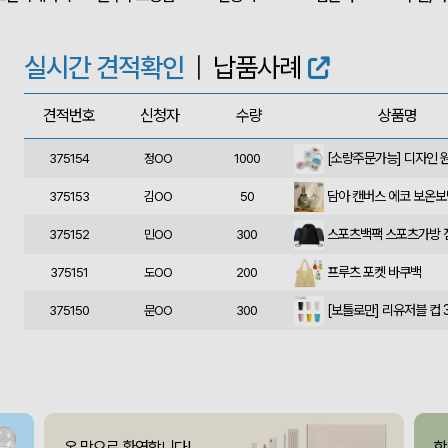
375160
민OO
300
에코백재발주
375158
이OO
500
실시간 견적확인
|
납품사례
375157
김OO
50
견적번호
신청자
수량
상품명
375156
데OO
1010
375154
정OO
1000
담아 캔버스 에코 보온
375153
김OO
50
375152
민OO
300
프루츠 포켓 바쿠백
375151
도OO
200
[보틀로만] 리유저블 컵 3
375150
문OO
300
375149
조OO
85
폴리고무밴드담요 (100*
375148
신OO
50
375147
김OO
70
온 맘으로 환영합니다!
함