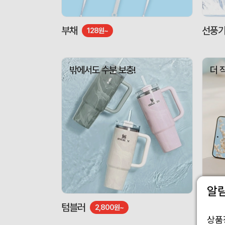
부채
선풍
128원~
밖에서도 수분 보충!
더 
알
텀블러
도킹형
2,800원~
상품