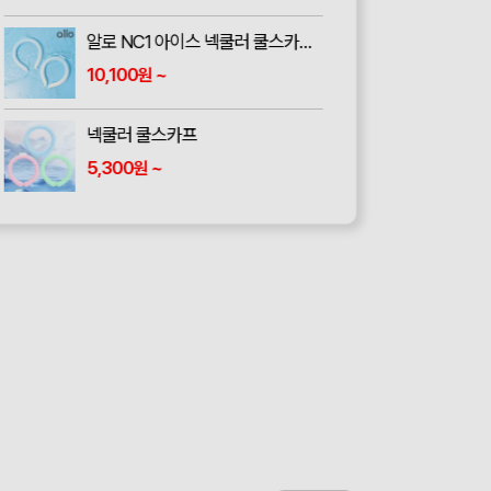
알로 NC1 아이스 넥쿨러 쿨스카프 냉각 얼음 머플러 목도리
10,100
~
원
넥쿨러 쿨스카프
5,300
~
원