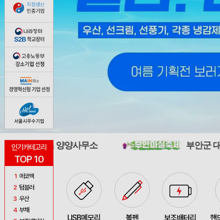
양양사무소
부안군 대표축제 추진위원
인기카테고리
TOP 10
1
에코백
2
텀블러
3
우산
4
부채
USB메모리
볼펜
보조배터리
핸