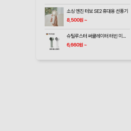
소싱 엔진 터보 SE2 휴대용 선풍기
8,500
~
원
슈틸루스터 써큘레이터 터빈 미니 휴대용 선풍기 ST-SF100
6,660
~
원