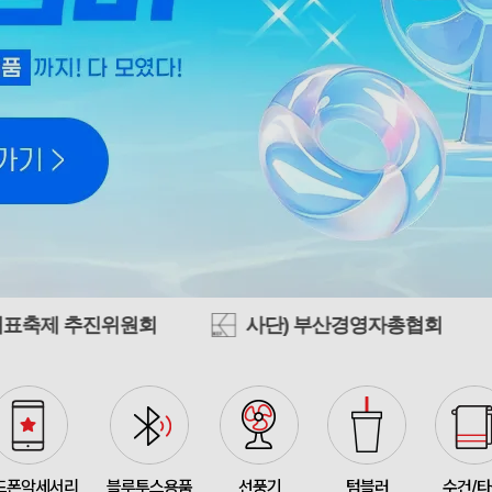
모두애 LED 키캡 키링 
375145
여OO
230
[주문제작] 에코백 맞춤
375144
KOO
1
375143
선OO
500
회
사단) 부산경영자총협회
국립부산국
미니형 미니고급형 부직
375141
한OO
1000
375140
이OO
5000
375164
신OO
500
375161
김OO
50
드폰악세서리
블루투스용품
선풍기
텀블러
수건/