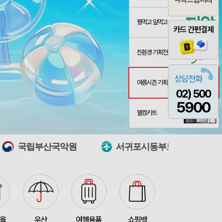
꿩먹고 알먹고
카드 간편결제
친환경 기획전
상담전화
여름시즌 기획전
02) 500
굿즈
산출완료
이미소
08-06
5900
 제작 서비스
산출중
김현민
08-06
웰컴키트
산출완료
망고스토리지 카드형 USB메모리 (4GB~128GB)
최영찬
08-06
악원
서귀포시동부보건소
국립경주문화
포가방
산출완료
이정원
08-06
산출중
자바 제트라인베이비 (0.38mm)(자바공식인증대리점)
박명연
08-06
산출완료
대형 타포린가방 긴 손잡이 숄더가능(11color) (420x400x250mm)
이미소
08-06
접수중
버브 3LU-01 파우치 6K 암막코팅 미니 양우산
이성원
08-06
타올
우산
여행용품
쇼핑백