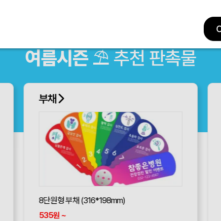
여름시즌
⛱ 추천 판촉물
부채
8단원형 부채 (316*198mm)
535
~
원