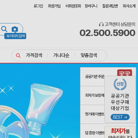
로그인
회원가입
비회원조회
장바구니
질문과답변
회사소개
고객센터 상담문의
02.500.5900
AI 이미지 검색
가격검색
가나다순
맞춤검색
공공기관 주문
최저가 보장제
공공기관
우선구매
대상기업
첫거래 이벤트
BEST →
최저가
를
덤 증정 이벤트
약속드립니다