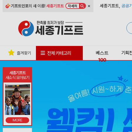
×
세종기프트,
공공기
기프트인포
의 새 이름!
세종기프트
자세히
베스트
기획
전체 카테고리
즐겨찾기
100
세종기프트
새소식 모아보기
MORE