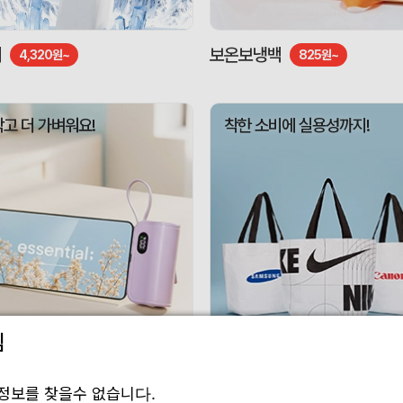
기
보온보냉백
4,320원~
825원~
작고 더 가벼워요!
착한 소비에 실용성까지!
림
 보조배터리
리유저블백
3,010원~
1,188원~
정보를 찾을수 없습니다.