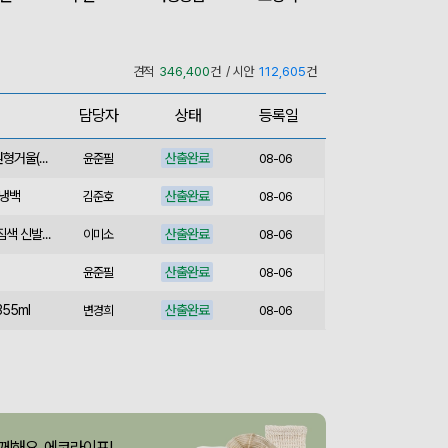
산출완료
M형 부직포가방 코팅/대형 (420x320x100mm)
이미소
08-06
산출완료
서민석
08-06
견적
346,400
건 / 시안
112,605
건
산출완료
루티네 데일리 모던 보온보냉백 도시락가방
김준호
08-06
담당자
상태
등록일
산출완료
종이쇼핑백_멜리사 (250x130x320mm)
이미소
08-06
산출완료
[소량주문가능] 디자인 원형거울(칼라) (70파이/75파이)
윤준필
08-06
보냉백
산출완료
김준호
08-06
산출완료
스포츠백팩 스포츠가방 짐색 신발주머니
이미소
08-06
산출완료
윤준필
08-06
55ml
산출완료
변경희
08-06
산출완료
아웃도어 기능성 볼캡 야구모자 CL-C1
이성원
08-06
75cm)
산출중
김보경
08-06
산출완료
[프롬네이쳐] 친환경 커피가루 우디 핸들 텀블러 750ml
이성원
08-06
께해요, 에코라이프!