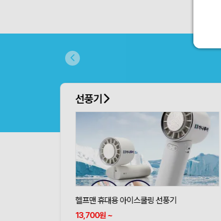
선풍기
헬프맨 휴대용 아이스쿨링 선풍기
13,700
~
원