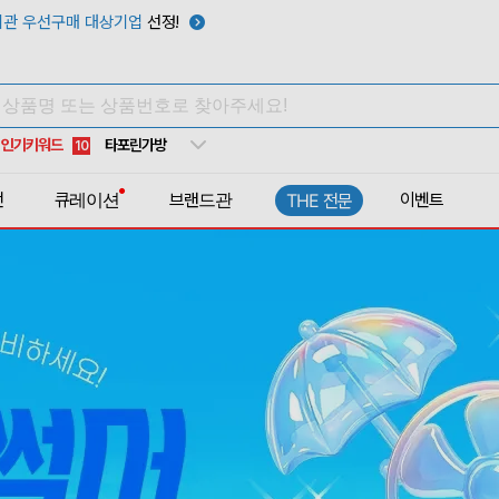
텀블러
7
관 우선구매 대상기업
선정!
쿨토시
8
넥쿨러
9
타포린가방
10
인기키워드
선풍기
1
전
큐레이션
브랜드관
이벤트
THE 전문