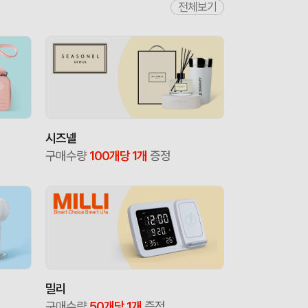
전체보기
시즈넬
구매수량
100개당 1개
증정
밀리
구매수량
50개당 1개
증정