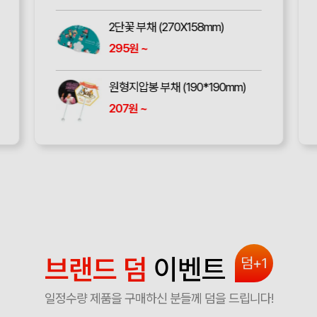
2단꽃 부채 (270X158mm)
295
~
원
원형지압봉 부채 (190*190mm)
207
~
원
브랜드 덤
이벤트
덤+1
일정수량 제품을 구매하신 분들께 덤을 드립니다!