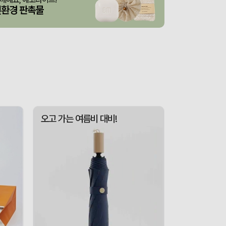
산출완료
스탠다드 에코백 (350x100x370mm)
이하영
08-06
친환경 판촉물
굿즈
산출완료
이미소
08-06
 제작 서비스
산출중
김현민
08-06
산출완료
망고스토리지 카드형 USB메모리 (4GB~128GB)
최영찬
08-06
포가방
산출완료
이정원
08-06
산출중
자바 제트라인베이비 (0.38mm)(자바공식인증대리점)
박명연
08-06
오고 가는 여름비 대비!
산출완료
대형 타포린가방 긴 손잡이 숄더가능(11color) (420x400x250mm)
이미소
08-06
접수중
버브 3LU-01 파우치 6K 암막코팅 미니 양우산
이성원
08-06
산출완료
M형 부직포가방 코팅/대형 (420x320x100mm)
이미소
08-06
산출완료
서민석
08-06
산출완료
루티네 데일리 모던 보온보냉백 도시락가방
김준호
08-06