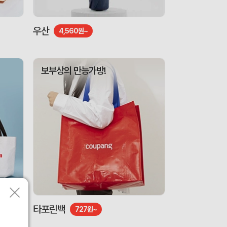
우산
4,560원~
보부상의 만능가방!
타포린백
727원~