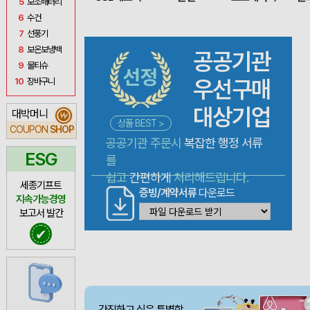
5
보조배터리
6
수건
7
선풍기
8
보온보냉백
공공기관
9
물티슈
우선구매
10
장바구니
대상기업
대박머니
₩
상품 BEST >
COUPON
SHOP
공공기관 주문시
복잡한 행정 서류
ESG
를
쉽고
간편하게
처리해드립니다.
세종기프트
증빙/계약서류
다운로드
지속가능경영
보고서 발간
✔
간직하고 싶은 특별함