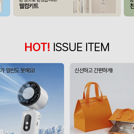
375146
아OO
100
웰컴키트
모두애 LED 키캡 키링 
375145
여OO
230
[주문제작] 에코백 맞춤
375144
KOO
1
375143
선OO
500
HOT!
ISSUE ITEM
미니형 미니고급형 부직
375141
한OO
1000
375140
이OO
5000
가 얼씬도 못해요!
신선하고 간편하게!
375164
신OO
500
375161
김OO
50
375160
민OO
300
에코백재발주
375158
이OO
500
375157
김OO
50