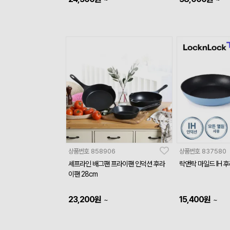
상품번호
858906
상품번호
837580
셰프라인 배그팬 프라이팬 인덕션 후라
락앤락 마일드 IH 후
이팬 28cm
23,200
원
15,400
원
~
~