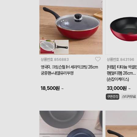
상품번호
856883
상품번호
843196
영국R. 크림슨펄 IH 세라믹코팅 28cm
[테팔] 티타늄 엑셀런
궁중팬+내열유리뚜껑
팬(멀티팬) 28cm
(손잡이케이스)
18,500
원
33,000
원
~
~
쿠폰증정
스티커무료