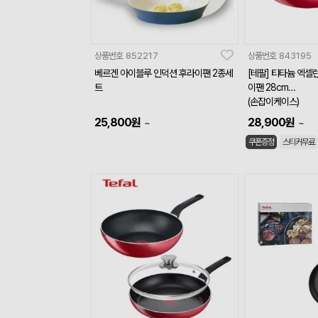
상품번호
852217
상품번호
843195
베르겐 아이블루 인덕션 후라이팬 2종세
[테팔] 티타늄 엑셀런
트
이팬 28cm
(손잡이케이스)
25,800
원
28,900
원
~
~
쿠폰증정
스티커무료