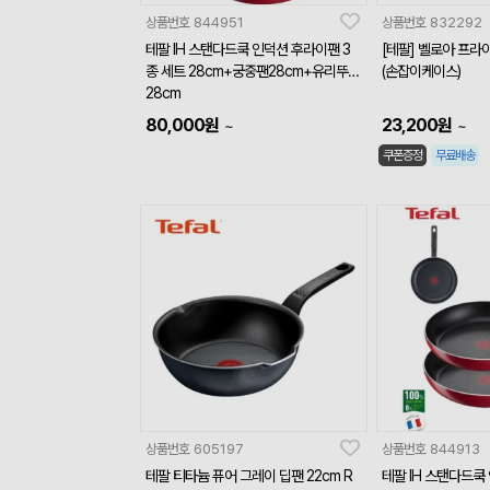
상품번호
844951
상품번호
832292
테팔 IH 스탠다드쿡 인덕션 후라이팬 3
[테팔] 벨로아 프라이
종 세트 28cm+궁중팬28cm+유리뚜껑
(손잡이케이스)
28cm
80,000
원
23,200
원
~
~
쿠폰증정
무료배송
상품번호
605197
상품번호
844913
테팔 티타늄 퓨어 그레이 딥팬 22cm R
테팔 IH 스탠다드쿡