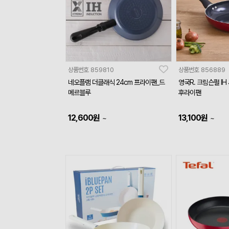
상품번호
859810
상품번호
856889
네오플램 더클래식 24cm 프라이팬_드
영국R. 크림슨펄 IH
메르블루
후라이팬
12,600
원
13,100
원
~
~