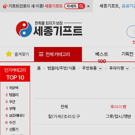
×
세종기프트,
공공기
기프트인포
의 새 이름!
세종기프트
자세히
베스트
기획전
전체 카테고리
즐겨찾기
100
홈
텀블러/주방/식품
주방용품
후라이팬
인기카테고리
TOP 10
1
에코백
2
텀블러
3
우산
전체
후라이팬
4
부채
5
보조배터리
칼/가위/조리도구
그릇/접시/쟁반
6
수건
7
선풍기