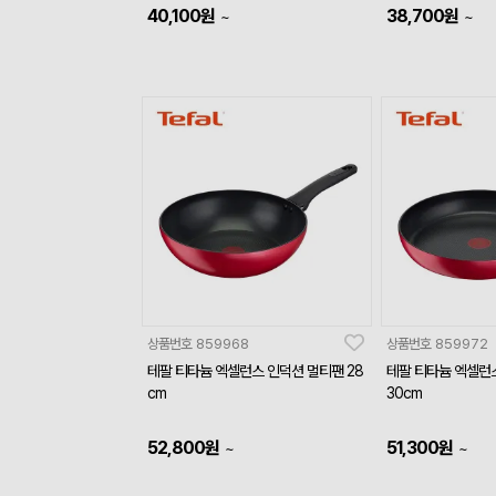
40,100
원
38,700
원
~
~
상품번호
859968
상품번호
859972
테팔 티타늄 엑셀런스 인덕션 멀티팬 28
테팔 티타늄 엑셀런
cm
30cm
52,800
원
51,300
원
~
~