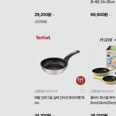
종 세트 24+28cm
29,200
원
66,600
원
~
~
스티커무료
상품번호
845019
상품번호
852829
테팔 인테그랄 실버 인덕션 후라이팬 18
플씨드 파스텔 에어 
cm
8cm/24cm/20cm
24,300
원
38,000
원
~
~