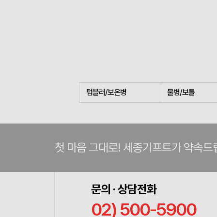
텀블러/보온병
물병/보틀
첫 마음 그대로! 세종기프트가 약속드
문의 · 상담전화
02) 500-5900