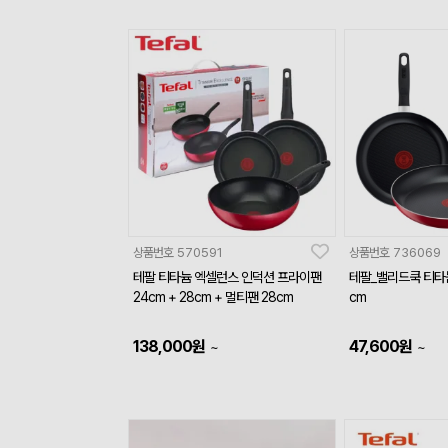
상품번호
570591
상품번호
736069
테팔 티타늄 엑셀런스 인덕션 프라이팬
테팔_밸리드쿡 티타늄
24cm + 28cm + 멀티팬 28cm
cm
138,000
원
47,600
원
~
~