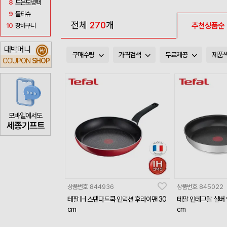
8
보온보냉백
9
물티슈
전체
270
개
추천상품순
10
장바구니
대박머니
₩
구매수량
가격검색
무료제공
제품
COUPON
SHOP
모바일에서도
세종기프트
상품번호
844936
상품번호
845022
테팔 IH 스탠다드쿡 인덕션 후라이팬 30
테팔 인테그랄 실버 
cm
cm