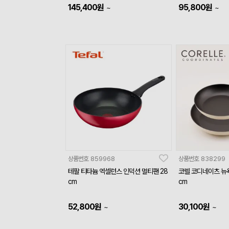
145,400
원
95,800
원
~
~
상품번호
859968
상품번호
838299
테팔 티타늄 엑셀런스 인덕션 멀티팬 28
코렐 코디네이츠 뉴욕
cm
cm
52,800
원
30,100
원
~
~