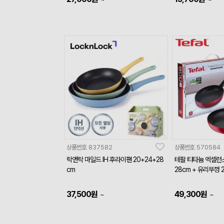
상품번호
837582
상품번호
570584
락앤락 마일드 IH 후라이팬 20+24+28
테팔 티타늄 엑셀런
cm
28cm + 유리뚜껑 
37,500
원
49,300
원
~
~