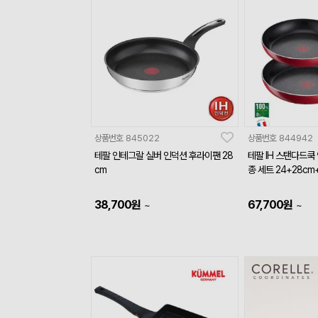
상품번호
845022
상품번호
844942
테팔 인테그랄 실버 인덕션 후라이팬 28
테팔 IH 스탠다드쿡
cm
종 세트 24+28c
38,700
원
67,700
원
~
~