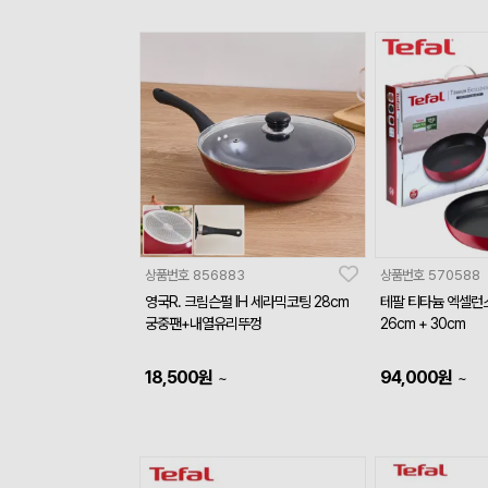
상품번호
856883
상품번호
570588
영국R. 크림슨펄 IH 세라믹코팅 28cm
테팔 티타늄 엑셀런
궁중팬+내열유리뚜껑
26cm + 30cm
18,500
원
94,000
원
~
~