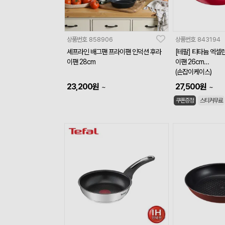
상품번호
858906
상품번호
843194
셰프라인 배그팬 프라이팬 인덕션 후라
[테팔] 티타늄 엑셀런
이팬 28cm
이팬 26cm
(손잡이케이스)
23,200
원
27,500
원
~
~
쿠폰증정
스티커무료