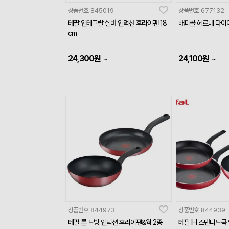
상품번호
845019
상품번호
677132
테팔 인테그랄 실버 인덕션 후라이팬 18
해피콜 헤르네 다이아
cm
24,300
원
24,100
원
~
~
상품번호
844973
상품번호
844939
테팔 론 드방 인덕션 후라이팬&웍 2종
테팔 IH 스탠다드쿡