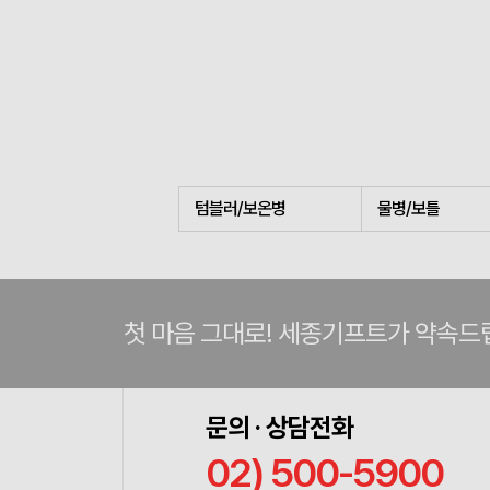
텀블러/보온병
물병/보틀
첫 마음 그대로! 세종기프트가 약속드
문의 · 상담전화
02) 500-5900