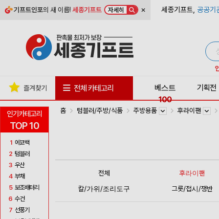
×
세종기프트,
공공기
기프트인포
의 새 이름!
세종기프트
자세히
베스트
기획전
전체 카테고리
즐겨찾기
100
홈
텀블러/주방/식품
주방용품
후라이팬
인기카테고리
TOP 10
1
에코백
2
텀블러
3
우산
전체
후라이팬
4
부채
5
보조배터리
칼/가위/조리도구
그릇/접시/쟁반
6
수건
7
선풍기