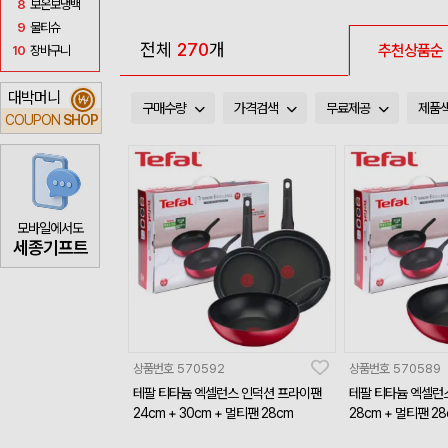
8
보온보냉백
9
물티슈
전체
270
개
추천상품순
10
장바구니
대박머니
₩
구매수량
가격검색
무료제공
제품
COUPON
SHOP
모바일에서도
세종기프트
상품번호
570592
상품번호
570589
테팔 티타늄 엑셀런스 인덕션 프라이팬
테팔 티타늄 엑셀런
24cm + 30cm + 멀티팬 28cm
28cm + 멀티팬 28