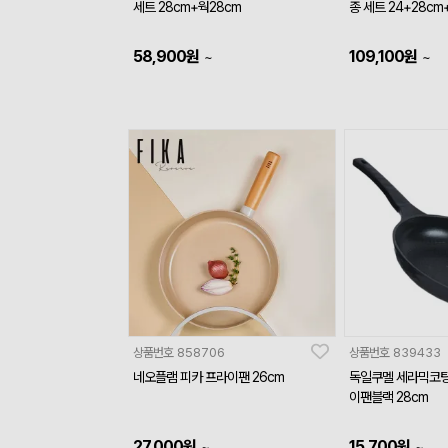
세트 28cm+웍28cm
종 세트 24+28c
58,900
원
109,100
원
~
~
상품번호
858706
상품번호
839433
네오플램 피카 프라이팬 26cm
독일쿠멜 세라믹코팅
이팬블랙 28cm
27,000
원
15,700
원
~
~