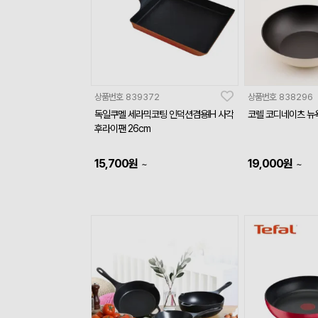
상품번호
839372
상품번호
838296
독일쿠멜 세라믹코팅 인덕션겸용IH 사각
코렐 코디네이츠 뉴욕
후라이팬 26cm
15,700
원
19,000
원
~
~