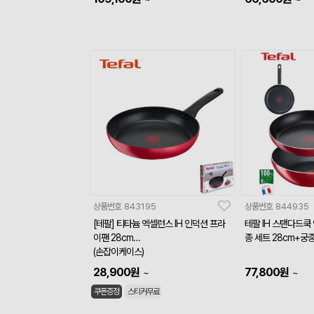
상품번호
843195
상품번호
844935
[테팔] 티타늄 엑셀런스 IH 인덕션 프라
테팔 IH 스탠다드쿡
이팬 28cm
종 세트 28cm+궁
(손잡이케이스)
28,900
원
77,800
원
~
~
쿠폰증정
스티커무료