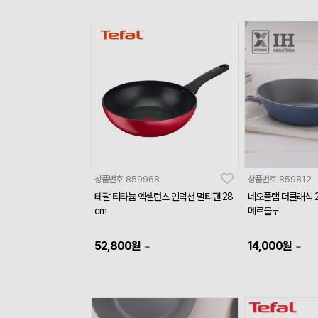
상품번호
859968
상품번호
859812
테팔 티타늄 엑셀런스 인덕션 멀티팬 28
네오플램 더클래식 2
cm
메르블루
52,800
원
14,000
원
~
~