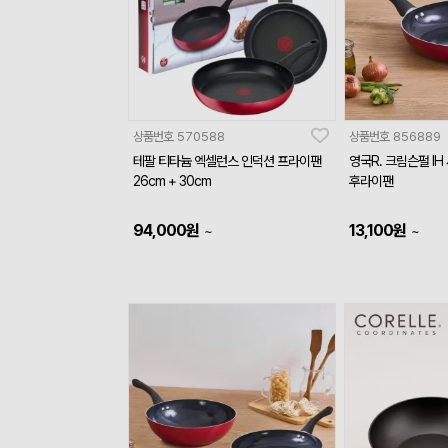
상품번호
570588
상품번호
856889
테팔 티타늄 엑셀런스 인덕션 프라이팬
영국R. 크림슨펄 IH
26cm + 30cm
후라이팬
94,000
원
13,100
원
~
~