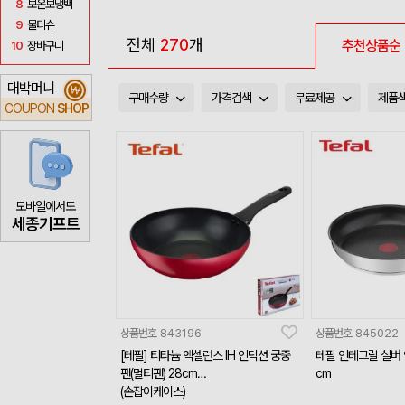
8
보온보냉백
9
물티슈
전체
270
개
추천상품순
10
장바구니
대박머니
₩
구매수량
가격검색
무료제공
제품
COUPON
SHOP
모바일에서도
세종기프트
상품번호
843196
상품번호
845022
[테팔] 티타늄 엑셀런스 IH 인덕션 궁중
테팔 인테그랄 실버 
팬(멀티팬) 28cm
cm
(손잡이케이스)