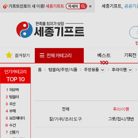
×
세종기프트,
공공기
기프트인포
의 새 이름!
세종기프트
자세히
베스트
기획전
전체 카테고리
즐겨찾기
100
홈
텀블러/주방/식품
주방용품
후라이팬
인기카테고리
TOP 10
1
에코백
2
텀블러
3
우산
전체
후라이팬
4
부채
5
보조배터리
칼/가위/조리도구
그릇/접시/쟁반
6
수건
7
선풍기