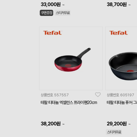
33,000
원
38,700
원
~
~
쿠폰증정
스티커무료
상품번호
557557
상품번호
605197
테팔 티타늄 엑셀런스 프라이팬20cm
테팔 티타늄 퓨어 그레
38,200
원
29,200
원
~
~
스티커무료