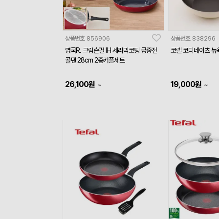
상품번호
856906
상품번호
838296
영국R. 크림슨펄 IH 세라믹코팅 궁중전
코렐 코디네이츠 뉴욕
골팬 28cm 2종커플세트
26,100
원
19,000
원
~
~