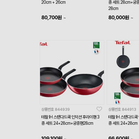
20cm + 26cm
종 세트 28cm+궁
28cm
80,700
원
80,000
원
~
~
상품번호
844939
상품번호
844913
테팔 IH 스탠다드쿡 인덕션 후라이팬 3
테팔 IH 스탠다드쿡
종 세트 24+28cm+궁중팬28cm
종 세트 24+28cm
109,100
원
66,600
원
~
~