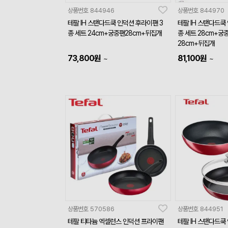
상품번호
844946
상품번호
844970
테팔 IH 스탠다드쿡 인덕션 후라이팬 3
테팔 IH 스탠다드쿡
종 세트 24cm+궁중팬28cm+뒤집개
종 세트 28cm+궁
28cm+뒤집개
73,800
원
81,100
원
~
~
상품번호
570586
상품번호
844951
테팔 티타늄 엑셀런스 인덕션 프라이팬
테팔 IH 스탠다드쿡