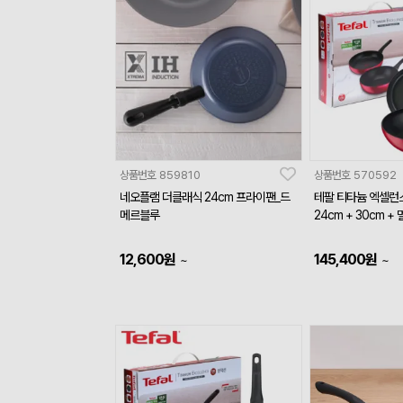
상품번호
859810
상품번호
570592
네오플램 더클래식 24cm 프라이팬_드
테팔 티타늄 엑셀런
메르블루
24cm + 30cm +
12,600
원
145,400
원
~
~