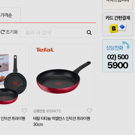
은가격순
카드 간편결제
초기화
상담전화
02) 500
5900
상품번호
859972
 인덕션 프라이팬
테팔 티타늄 엑셀런스 인덕션 프라이팬
30cm