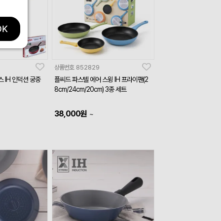
OK
상품번호
852829
스 IH 인덕션 궁중
플씨드 파스텔 에어 스윙 IH 프라이팬(2
8cm/24cm/20cm) 3종 세트
38,000
원
~