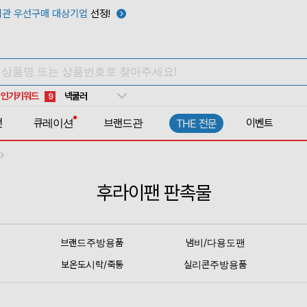
관 우선구매 대상기업
선정!
우산
6
텀블러
7
쿨토시
8
넥쿨러
9
인기키워드
타포린가방
10
선풍기
1
전
큐레이션
브랜드관
이벤트
THE 전문
후라이팬 판촉물
브랜드주방용품
냄비/다용도팬
보온도시락/죽통
실리콘주방용품