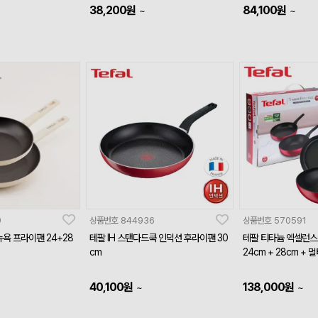
38,200
원
84,100
원
~
~
9
상품번호
844936
상품번호
570591
욕 프라이팬 24+28
테팔 IH 스탠다드쿡 인덕션 후라이팬 30
테팔 티타늄 엑셀런스
cm
24cm + 28cm + 
40,100
원
138,000
원
~
~