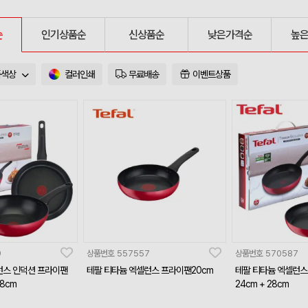
순
인기상품순
신상품순
낮은가격순
높
품색상
컬러인쇄
무료배송
이벤트상품
9
상품번호
557557
상품번호
570587
런스 인덕션 프라이팬
테팔 티타늄 엑셀런스 프라이팬20cm
테팔 티타늄 엑셀런스
28cm
24cm + 28cm