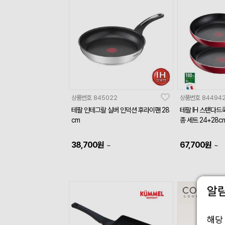
상품번호
845022
상품번호
84494
테팔 인테그랄 실버 인덕션 후라이팬 28
테팔 IH 스탠다드
cm
종 세트 24+28
38,700
원
67,700
원
~
~
알
해당