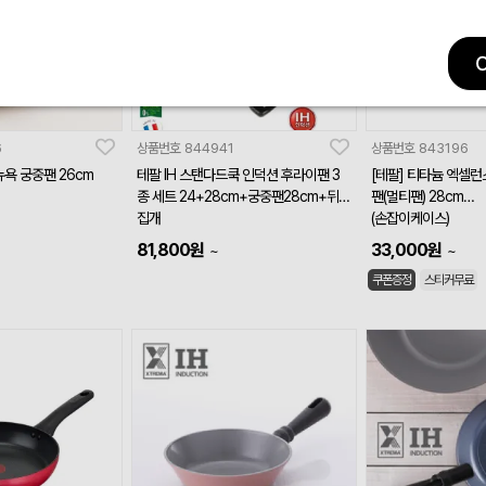
6
상품번호
844941
상품번호
843196
욕 궁중팬 26cm
테팔 IH 스탠다드쿡 인덕션 후라이팬 3
[테팔] 티타늄 엑셀런
종 세트 24+28cm+궁중팬28cm+뒤
팬(멀티팬) 28cm
집개
(손잡이케이스)
81,800
원
33,000
원
~
~
쿠폰증정
스티커무료