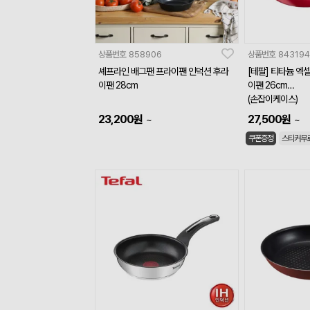
상품번호
858906
상품번호
843194
셰프라인 배그팬 프라이팬 인덕션 후라
[테팔] 티타늄 엑셀
이팬 28cm
이팬 26cm
(손잡이케이스)
23,200
원
27,500
원
~
~
쿠폰증정
스티커무