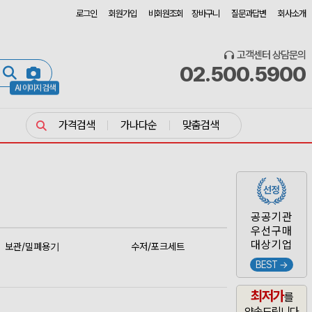
로그인
회원가입
비회원조회
장바구니
질문과답변
회사소개
고객센터 상담문의
02.500.5900
AI 이미지 검색
가격검색
가나다순
맞춤검색
공공기관
우선구매
대상기업
보관/밀폐용기
수저/포크세트
BEST →
최저가
를
약속드립니다