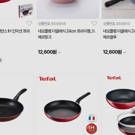
상품번호
859808
상품번호
859810
런스 IH 인덕션 프라
네오플램 더클래식 24cm 프라이팬_드
네오플램 더클래식 2
메르핑크
메르블루
12,600
원
12,600
원
~
~
료