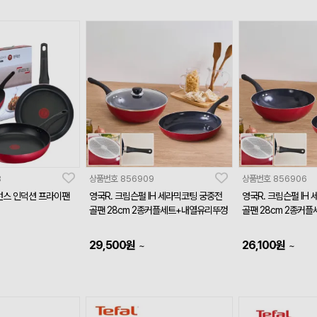
8
상품번호
856909
상품번호
856906
런스 인덕션 프라이팬
영국R. 크림슨펄 IH 세라믹코팅 궁중전
영국R. 크림슨펄 IH
골팬 28cm 2종커플세트+내열유리뚜껑
골팬 28cm 2종커플
29,500
원
26,100
원
~
~