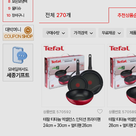
8
보온보냉백
9
물티슈
전체
270
개
추천상품
10
장바구니
대박머니
₩
구매수량
가격검색
무료제공
제
COUPON
SHOP
모바일에서도
세종기프트
상품번호
570592
상품번호
57058
테팔 티타늄 엑셀런스 인덕션 프라이팬
테팔 티타늄 엑셀
24cm + 30cm + 멀티팬 28cm
28cm + 멀티팬 