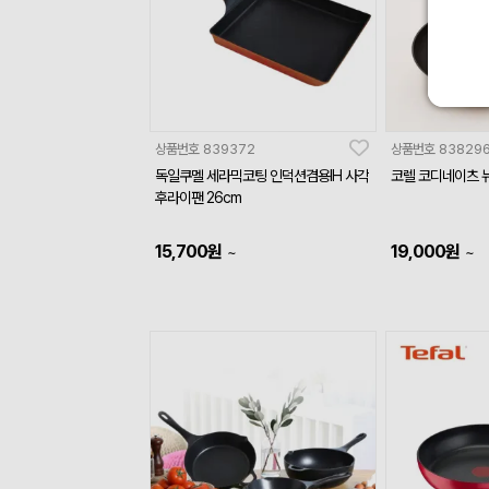
상품번호
839372
상품번호
83829
독일쿠멜 세라믹코팅 인덕션겸용IH 사각
코렐 코디네이츠 뉴
후라이팬 26cm
15,700
원
19,000
원
~
~