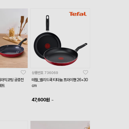
상품번호
736069
 세라믹코팅 궁중전
테팔_밸리드쿡 티타늄 프라이팬 26+30
세트
cm
47,600
원
~