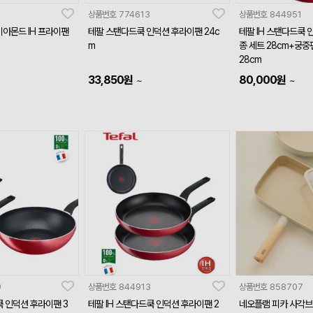
상품번호
774613
상품번호
844951
아몬드 IH 프라이팬
테팔 스탠다드쿡 인덕션 후라이팬 24c
테팔 IH 스탠다드쿡 
m
종 세트 28cm+궁
28cm
33,850
원
80,000
원
~
~
9
상품번호
844913
상품번호
858707
쿡 인덕션 후라이팬 3
테팔 IH 스탠다드쿡 인덕션 후라이팬 2
네오플램 피카 사각브