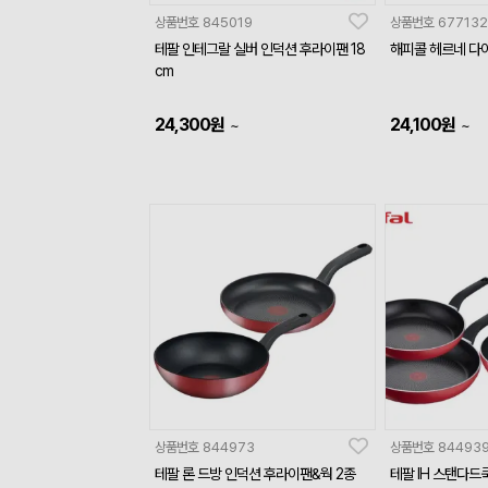
상품번호
845019
상품번호
677132
테팔 인테그랄 실버 인덕션 후라이팬 18
해피콜 헤르네 다이
cm
24,300
원
24,100
원
~
~
상품번호
844973
상품번호
84493
테팔 론 드방 인덕션 후라이팬&웍 2종
테팔 IH 스탠다드