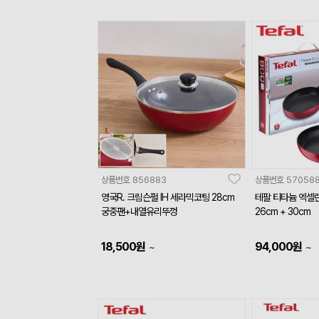
상품번호
856883
상품번호
57058
영국R. 크림슨펄 IH 세라믹코팅 28cm
테팔 티타늄 엑셀
궁중팬+내열유리뚜껑
26cm + 30cm
18,500
원
94,000
원
~
~