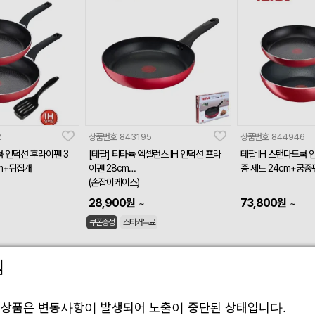
2
상품번호
843195
상품번호
844946
쿡 인덕션 후라이팬 3
[테팔] 티타늄 엑셀런스 IH 인덕션 프라
테팔 IH 스탠다드쿡 
cm+뒤집개
이팬 28cm
종 세트 24cm+궁중
(손잡이케이스)
28,900
원
73,800
원
~
~
쿠폰증정
스티커무료
림
 상품은 변동사항이 발생되어 노출이 중단된 상태입니다.