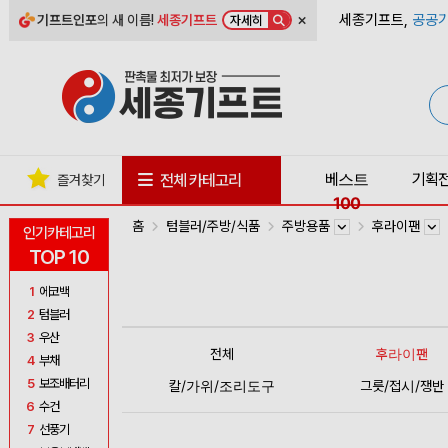
×
세종기프트,
공공기
기프트인포
의 새 이름!
세종기프트
자세히
베스트
기획
전체 카테고리
즐겨찾기
100
홈
텀블러/주방/식품
주방용품
후라이팬
인기카테고리
TOP 10
1
에코백
2
텀블러
3
우산
전체
후라이팬
4
부채
5
보조배터리
칼/가위/조리도구
그릇/접시/쟁반
6
수건
7
선풍기