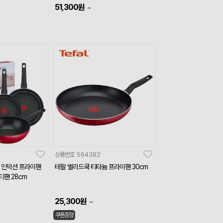
51,300
원
~
상품번호
564382
 인덕션 프라이팬
테팔 밸리드쿡 티타늄 프라이팬 30cm
멀티팬 28cm
25,300
원
~
쿠폰증정