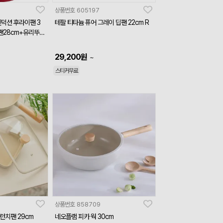
상품번호
605197
인덕션 후라이팬 3
테팔 티타늄 퓨어 그레이 딥팬 22cm R
중팬28cm+유리뚜껑
29,200
원
~
스티커무료
상품번호
858709
런치팬 29cm
네오플램 피카 웍 30cm