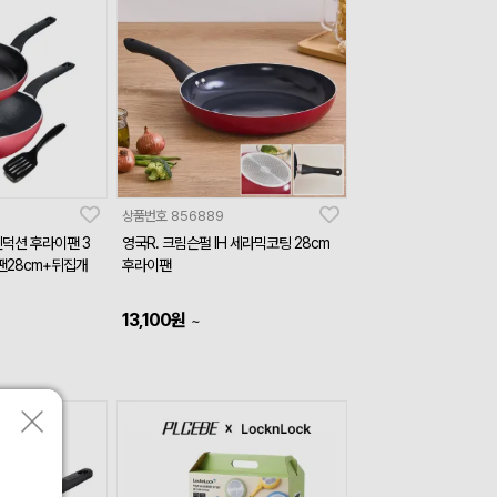
상품번호
856889
인덕션 후라이팬 3
영국R. 크림슨펄 IH 세라믹코팅 28cm
팬28cm+뒤집개
후라이팬
13,100
원
~