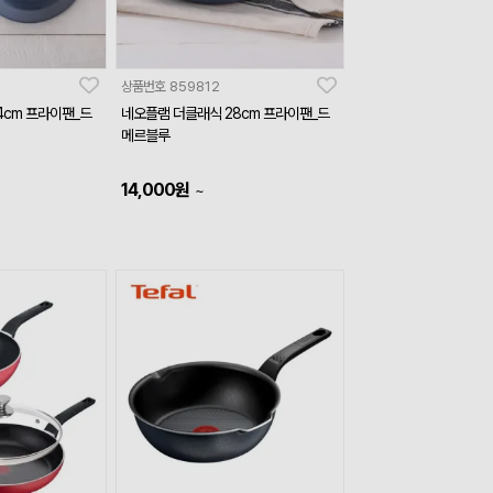
상품번호
859812
4cm 프라이팬_드
네오플램 더클래식 28cm 프라이팬_드
메르블루
14,000
원
~