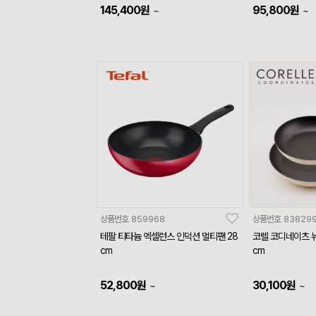
145,400
원
95,800
원
~
~
상품번호
859968
상품번호
83829
테팔 티타늄 엑셀런스 인덕션 멀티팬 28
코렐 코디네이츠 뉴
cm
cm
52,800
원
30,100
원
~
~