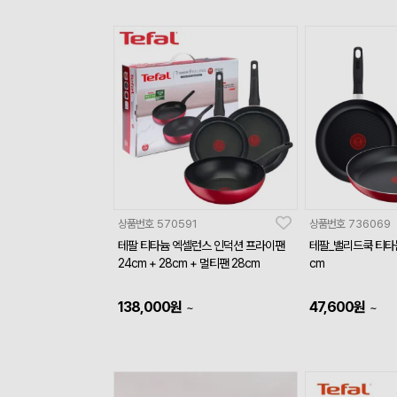
상품번호
570591
상품번호
736069
테팔 티타늄 엑셀런스 인덕션 프라이팬
테팔_밸리드쿡 티타늄
24cm + 28cm + 멀티팬 28cm
cm
138,000
원
47,600
원
~
~