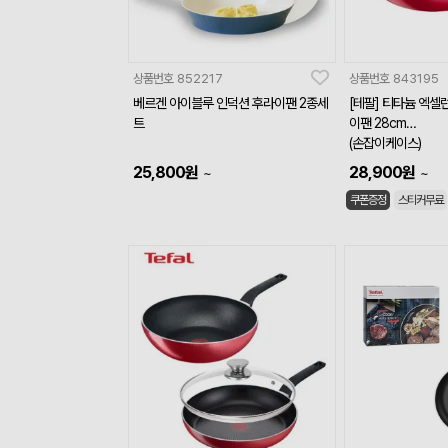
상품번호
852217
상품번호
843195
베르겐 아이블루 인덕션 후라이팬 2종세
[테팔] 티타늄 엑셀런
트
이팬 28cm
(손잡이케이스)
25,800
원
28,900
원
~
~
쿠폰증정
스티커무료