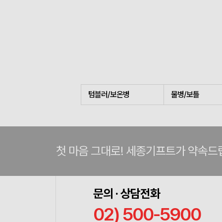
텀블러/보온병
물병/보틀
첫 마음 그대로! 세종기프트가 약속드
문의 · 상담전화
02) 500-5900