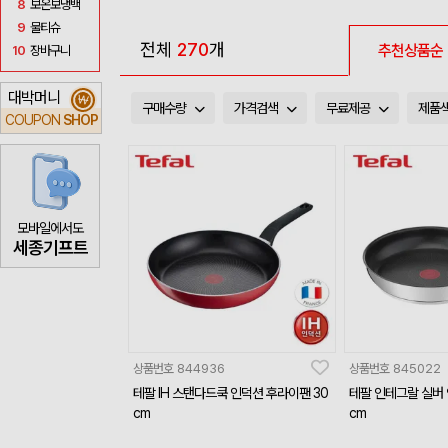
8
보온보냉백
9
물티슈
전체
270
개
추천상품순
10
장바구니
대박머니
₩
구매수량
가격검색
무료제공
제품
COUPON
SHOP
모바일에서도
세종기프트
상품번호
844936
상품번호
845022
테팔 IH 스탠다드쿡 인덕션 후라이팬 30
테팔 인테그랄 실버 
cm
cm