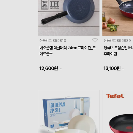
상품번호
859810
상품번호
856889
네오플램 더클래식 24cm 프라이팬_드
영국R. 크림슨펄 IH
메르블루
후라이팬
12,600
원
13,100
원
~
~