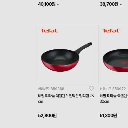
40,100
원
38,700
원
~
~
상품번호
859968
상품번호
859972
테팔 티타늄 엑셀런스 인덕션 멀티팬 28
테팔 티타늄 엑셀런
cm
30cm
52,800
원
51,300
원
~
~