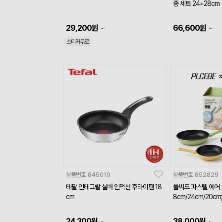
종 세트 24+28cm
29,200
원
66,600
원
~
~
스티커무료
상품번호
845019
상품번호
852829
테팔 인테그랄 실버 인덕션 후라이팬 18
플씨드 파스텔 에어 
cm
8cm/24cm/20cm
24,300
원
38,000
원
~
~