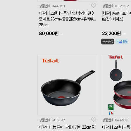
상품번호
844951
상품번호
832292
테팔 IH 스탠다드쿡 인덕션 후라이팬 3
[테팔] 벨로아 프라이
종 세트 28cm+궁중팬28cm+유리뚜껑
(손잡이케이스)
28cm
80,000
원
23,200
원
~
~
쿠폰증정
무료배송
상품번호
605197
상품번호
844913
테팔 티타늄 퓨어 그레이 딥팬 22cm R
테팔 IH 스탠다드쿡