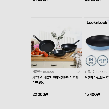
상품번호
858906
상품번호
837580
셰프라인 배그팬 프라이팬 인덕션 후라
락앤락 마일드 IH 후
이팬 28cm
23,200
원
15,400
원
~
~