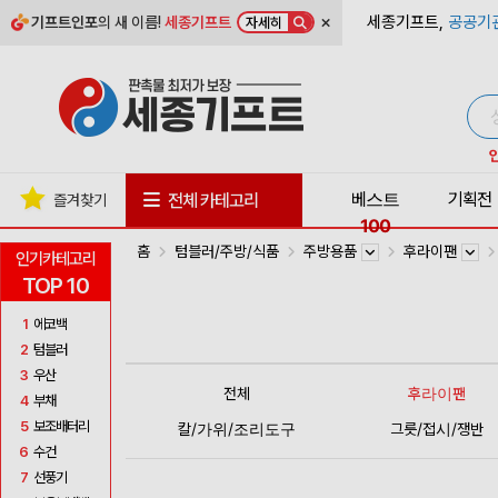
×
세종기프트,
공공기
기프트인포
의 새 이름!
세종기프트
자세히
베스트
기획전
전체 카테고리
즐겨찾기
100
홈
텀블러/주방/식품
주방용품
후라이팬
인기카테고리
TOP 10
1
에코백
2
텀블러
3
우산
전체
후라이팬
4
부채
5
보조배터리
칼/가위/조리도구
그릇/접시/쟁반
6
수건
7
선풍기