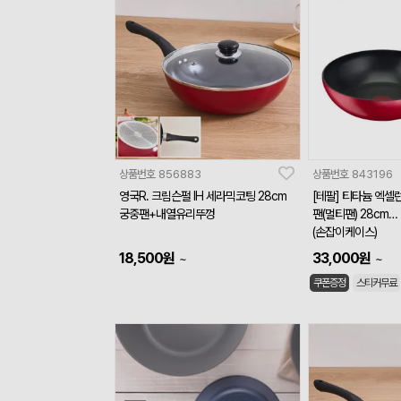
상품번호
856883
상품번호
843196
영국R. 크림슨펄 IH 세라믹코팅 28cm
[테팔] 티타늄 엑셀런
궁중팬+내열유리뚜껑
팬(멀티팬) 28cm
(손잡이케이스)
18,500
원
33,000
원
~
~
쿠폰증정
스티커무료