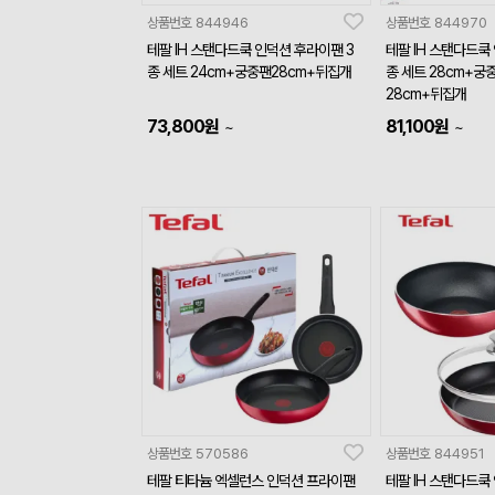
상품번호
844946
상품번호
844970
테팔 IH 스탠다드쿡 인덕션 후라이팬 3
테팔 IH 스탠다드쿡
종 세트 24cm+궁중팬28cm+뒤집개
종 세트 28cm+궁
28cm+뒤집개
73,800
원
81,100
원
~
~
상품번호
570586
상품번호
844951
테팔 티타늄 엑셀런스 인덕션 프라이팬
테팔 IH 스탠다드쿡