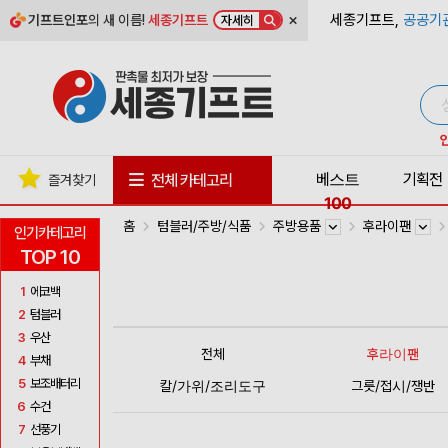
×
세종기프트,
공공기
기프트인포
의 새 이름!
세종기프트
자세히
베스트
기획전
전체 카테고리
즐겨찾기
100
홈
텀블러/주방/식품
주방용품
후라이팬
인기카테고리
TOP 10
1
에코백
2
텀블러
3
우산
전체
후라이팬
4
부채
5
보조배터리
칼/가위/조리도구
그릇/접시/쟁반
6
수건
7
선풍기