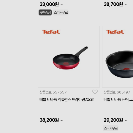
33,000
원
38,700
원
~
~
쿠폰증정
스티커무료
상품번호
557557
상품번호
605197
테팔 티타늄 엑셀런스 프라이팬20cm
테팔 티타늄 퓨어 그레
38,200
원
29,200
원
~
~
스티커무료