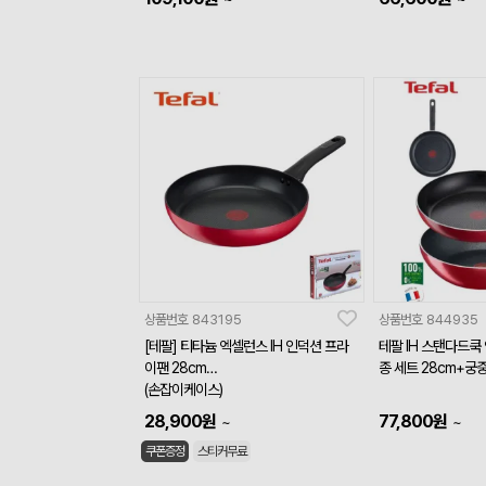
상품번호
843195
상품번호
844935
[테팔] 티타늄 엑셀런스 IH 인덕션 프라
테팔 IH 스탠다드쿡
이팬 28cm
종 세트 28cm+궁
(손잡이케이스)
28,900
원
77,800
원
~
~
쿠폰증정
스티커무료