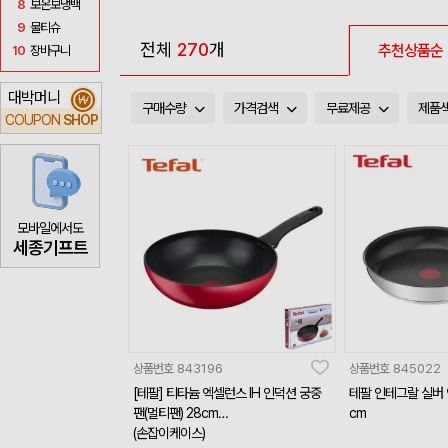
8
보온보냉백
9
물티슈
전체
270
개
추천상품순
10
장바구니
대박머니
₩
구매수량
가격검색
무료제공
제품
COUPON
SHOP
모바일에서도
세종기프트
상품번호
843196
상품번호
845022
[테팔] 티타늄 엑셀런스 IH 인덕션 궁중
테팔 인테그랄 실버 
팬(멀티팬) 28cm
cm
(손잡이케이스)