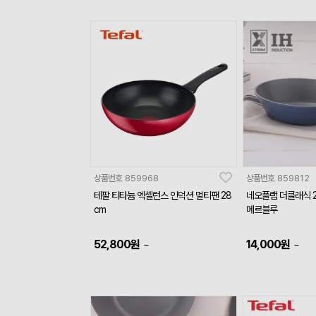
상품번호
859968
상품번호
859812
테팔 티타늄 엑셀런스 인덕션 멀티팬 28
네오플램 더클래식 2
cm
메르블루
52,800
원
14,000
원
~
~