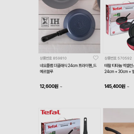
상품번호
859810
상품번호
570592
네오플램 더클래식 24cm 프라이팬_드
테팔 티타늄 엑셀런
메르블루
24cm + 30cm +
12,600
원
145,400
원
~
~