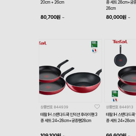
20cm + 26cm
종 세트 28cm+궁
28cm
80,700
원
80,000
원
~
~
상품번호
844939
상품번호
844913
테팔 IH 스탠다드쿡 인덕션 후라이팬 3
테팔 IH 스탠다드쿡
종 세트 24+28cm+궁중팬28cm
종 세트 24+28cm
109,100
원
66,600
원
~
~