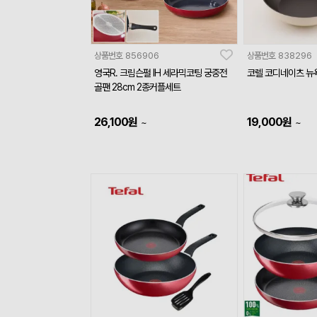
상품번호
856906
상품번호
838296
영국R. 크림슨펄 IH 세라믹코팅 궁중전
코렐 코디네이츠 뉴욕
골팬 28cm 2종커플세트
26,100
원
19,000
원
~
~