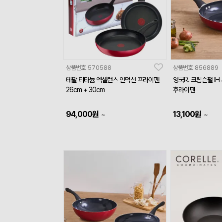
상품번호
570588
상품번호
856889
테팔 티타늄 엑셀런스 인덕션 프라이팬
영국R. 크림슨펄 IH
26cm + 30cm
후라이팬
94,000
원
13,100
원
~
~