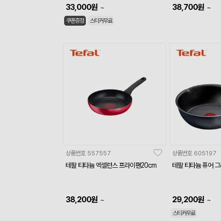
33,000
원
38,700
원
~
~
쿠폰증정
스티커무료
상품번호
557557
상품번호
605197
테팔 티타늄 엑셀런스 프라이팬20cm
테팔 티타늄 퓨어 그레
38,200
원
29,200
원
~
~
스티커무료