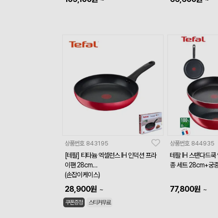
상품번호
843195
상품번호
844935
[테팔] 티타늄 엑셀런스 IH 인덕션 프라
테팔 IH 스탠다드쿡
이팬 28cm
종 세트 28cm+궁
(손잡이케이스)
28,900
원
77,800
원
~
~
쿠폰증정
스티커무료