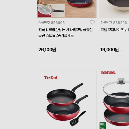
상품번호
856906
상품번호
838296
영국R. 크림슨펄 IH 세라믹코팅 궁중전
코렐 코디네이츠 뉴욕
골팬 28cm 2종커플세트
26,100
원
19,000
원
~
~