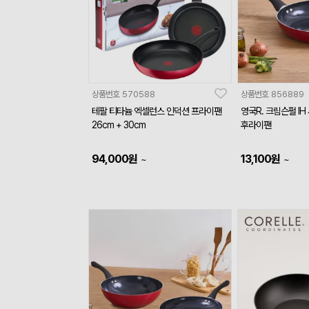
상품번호
570588
상품번호
856889
테팔 티타늄 엑셀런스 인덕션 프라이팬
영국R. 크림슨펄 IH
26cm + 30cm
후라이팬
94,000
원
13,100
원
~
~