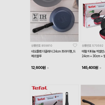
상품번호
859810
상품번호
570592
네오플램 더클래식 24cm 프라이팬_드
테팔 티타늄 엑셀런
메르블루
24cm + 30cm +
12,600
원
145,400
원
~
~