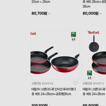
20cm + 26cm
종 세트 28cm+궁
28cm
80,700
원
80,000
원
~
~
상품번호
844939
상품번호
844913
테팔 IH 스탠다드쿡 인덕션 후라이팬 3
테팔 IH 스탠다드쿡
종 세트 24+28cm+궁중팬28cm
종 세트 24+28cm
109,100
원
66,600
원
~
~