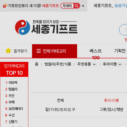
×
세종기프트,
공공기
기프트인포
의 새 이름!
세종기프트
자세히
베스트
기획전
전체 카테고리
즐겨찾기
100
홈
텀블러/주방/식품
주방용품
후라이팬
인기카테고리
TOP 10
1
에코백
2
텀블러
3
우산
전체
후라이팬
4
부채
5
보조배터리
칼/가위/조리도구
그릇/접시/쟁반
6
수건
7
선풍기