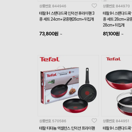
상품번호
844946
상품번호
844970
테팔 IH 스탠다드쿡 인덕션 후라이팬 3
테팔 IH 스탠다드쿡
종 세트 24cm+궁중팬28cm+뒤집개
종 세트 28cm+궁
28cm+뒤집개
73,800
원
81,100
원
~
~
상품번호
570586
상품번호
844951
테팔 티타늄 엑셀런스 인덕션 프라이팬
테팔 IH 스탠다드쿡