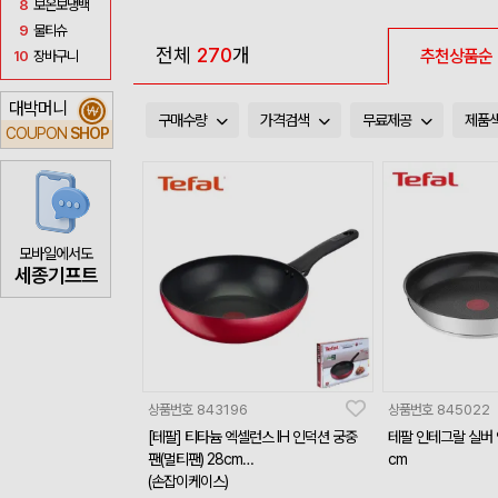
8
보온보냉백
9
물티슈
전체
270
개
추천상품순
10
장바구니
대박머니
₩
구매수량
가격검색
무료제공
제품
COUPON
SHOP
모바일에서도
세종기프트
상품번호
843196
상품번호
845022
[테팔] 티타늄 엑셀런스 IH 인덕션 궁중
테팔 인테그랄 실버 
팬(멀티팬) 28cm
cm
(손잡이케이스)