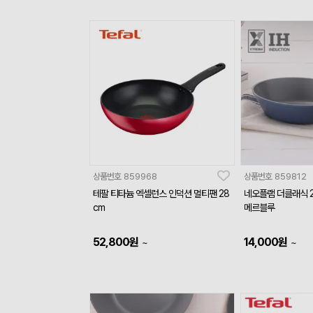
상품번호
859968
상품번호
859812
테팔 티타늄 엑셀런스 인덕션 멀티팬 28
네오플램 더클래식 2
cm
메르블루
52,800
원
14,000
원
~
~