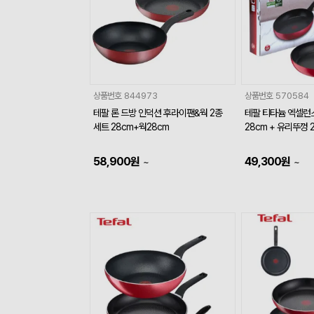
상품번호
844973
상품번호
570584
테팔 론 드방 인덕션 후라이팬&웍 2종
테팔 티타늄 엑셀런
세트 28cm+웍28cm
28cm + 유리뚜껑 
58,900
원
49,300
원
~
~