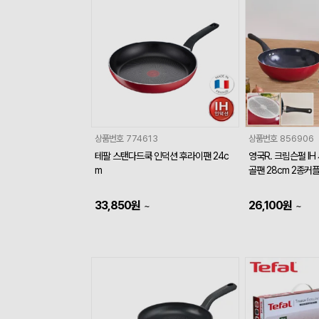
상품번호
774613
상품번호
856906
테팔 스탠다드쿡 인덕션 후라이팬 24c
영국R. 크림슨펄 I
m
골팬 28cm 2종커
33,850
원
26,100
원
~
~