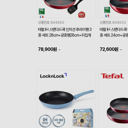
상품번호
844950
상품번호
844933
테팔 IH 스탠다드쿡 인덕션 후라이팬 3
테팔 IH 스탠다드쿡
종 세트 28cm+궁중팬28cm+뒤집개
종 세트 24cm+궁
78,900
원
72,600
원
~
~