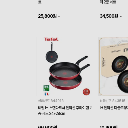
트
웍 2종 세트
25,800
원
34,500
원
~
~
상품번호
844913
상품번호
843515
테팔 IH 스탠다드쿡 인덕션 후라이팬 2
IH 인덕션 마블코팅
종 세트 24+28cm
66,600
원
10,400
원
~
~