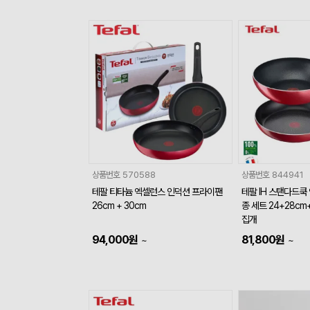
상품번호
570588
상품번호
844941
테팔 티타늄 엑셀런스 인덕션 프라이팬
테팔 IH 스탠다드쿡
26cm + 30cm
종 세트 24+28c
집개
94,000
원
81,800
원
~
~