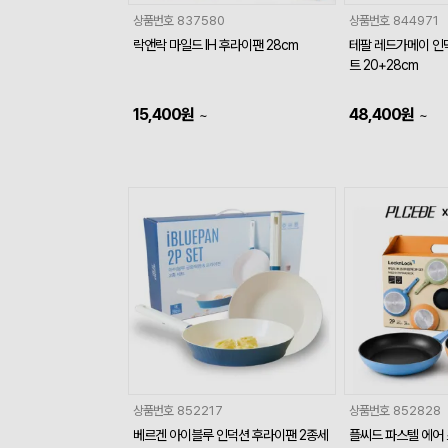
상품번호
837580
상품번호
844971
락앤락 마일드 IH 후라이팬 28cm
테팔 레드가메이 인
트 20+28cm
15,400
원
48,400
원
~
~
상품번호
852217
상품번호
852828
베르겐 아이블루 인덕션 후라이팬 2종세
플씨드 파스텔 에어 스윙 IH