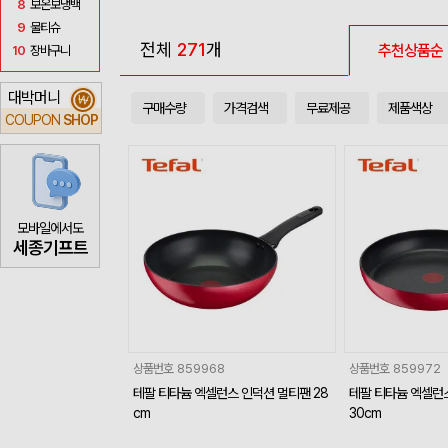
8
보온보냉백
9
물티슈
전체
271
개
추천상품순
10
장바구니
대박머니
₩
구매수량
가격검색
무료제공
제품색상
COUPON
SHOP
모바일에서도
세종기프트
상품번호
859968
상품번호
859972
테팔 티타늄 엑셀런스 인덕션 멀티팬 28
테팔 티타늄 엑셀런
cm
30cm