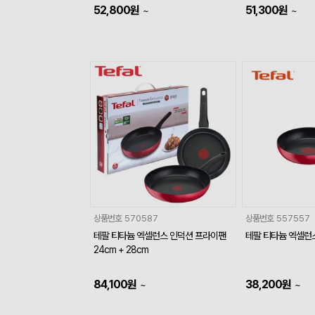
52,800
원
51,300
원
~
~
상품번호
570587
상품번호
557557
테팔 티타늄 엑셀런스 인덕션 프라이팬
테팔 티타늄 엑셀런
24cm + 28cm
84,100
원
38,200
원
~
~