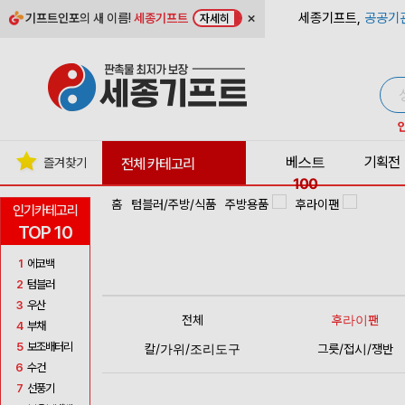
×
세종기프트,
공공기
기프트인포
의 새 이름!
세종기프트
자세히
베스트
기획전
즐겨찾기
전체 카테고리
100
홈
텀블러/주방/식품
주방용품
후라이팬
인기카테고리
TOP 10
1
에코백
2
텀블러
3
우산
전체
후라이팬
4
부채
5
보조배터리
칼/가위/조리도구
그릇/접시/쟁반
6
수건
7
선풍기