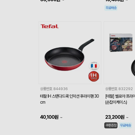
무료배송
상품번호
844936
상품번호
832292
테팔 IH 스탠다드쿡 인덕션 후라이팬 30
[테팔] 벨로아 프라이
cm
(손잡이케이스)
40,100
원
23,200
원
~
~
쿠폰증정
무료배송