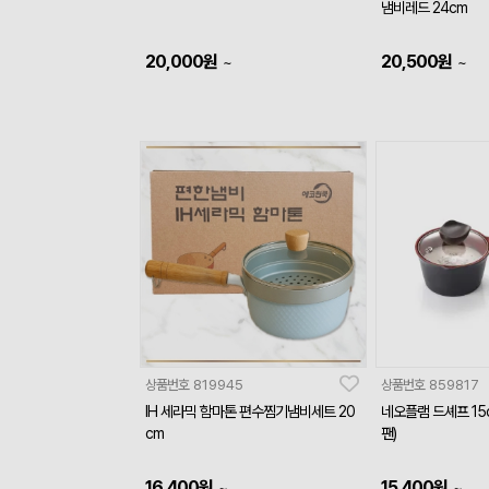
냄비레드 24cm
20,000
원
20,500
원
~
~
상품번호
819945
상품번호
859817
IH 세라믹 함마톤 편수찜기냄비세트 20
네오플램 드셰프 15
cm
팬)
16,400
원
15,400
원
~
~