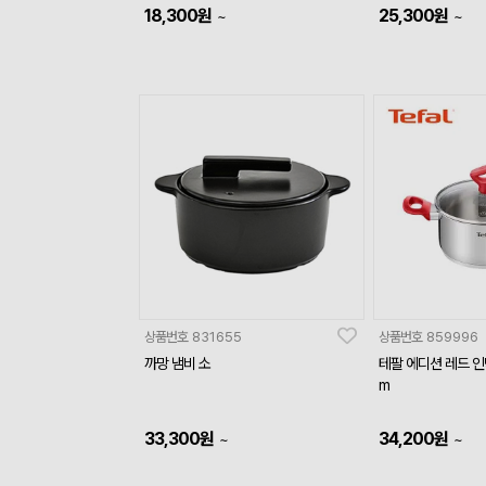
18,300
원
25,300
원
~
~
상품번호
831655
상품번호
859996
까망 냄비 소
테팔 에디션 레드 인
m
33,300
원
34,200
원
~
~