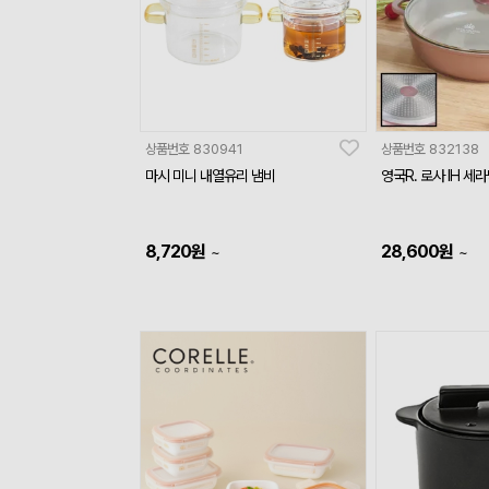
상품번호
830941
상품번호
832138
마시 미니 내열유리 냄비
영국R. 로사 IH 세
8,720
원
28,600
원
~
~