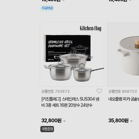
무료배송
상품번호
793672
상품번호
858703
[키친플래그] 스테인레스 SUS304 냄
네오플램 피카 곰솥냄
비 3종 세트 16편 20양수 24양수
32,800
원
35,800
원
~
~
쿠폰증정