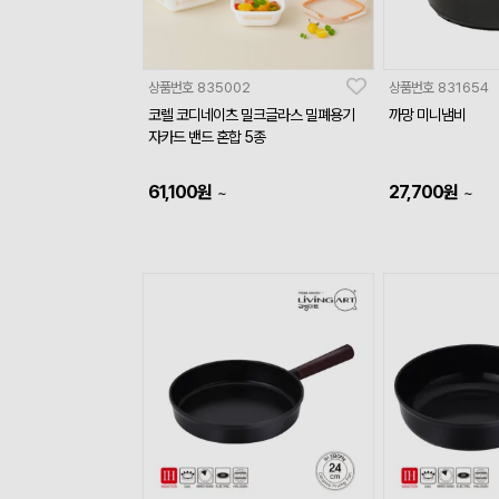
상품번호
835002
상품번호
831654
코렐 코디네이츠 밀크글라스 밀폐용기
까망 미니냄비
자카드 밴드 혼합 5종
61,100
원
27,700
원
~
~