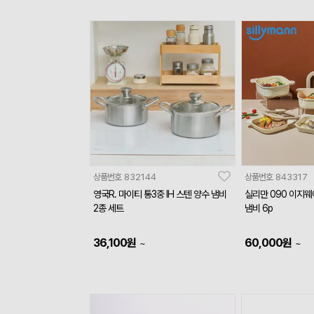
상품번호
832144
상품번호
843317
영국R. 마이티 통3중 IH 스텐 양수 냄비
실리만 090 이지
2종 세트
냄비 6p
36,100
원
60,000
원
~
~