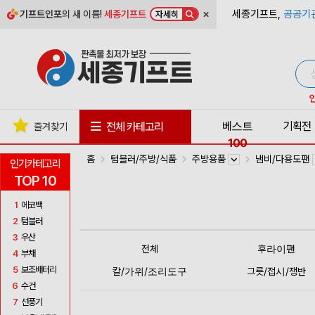
×
세종기프트,
공공기
기프트인포
의 새 이름!
세종기프트
자세히
베스트
기획전
전체 카테고리
즐겨찾기
100
홈
텀블러/주방/식품
주방용품
냄비/다용도팬
인기카테고리
TOP 10
1
에코백
2
텀블러
3
우산
전체
후라이팬
4
부채
5
보조배터리
칼/가위/조리도구
그릇/접시/쟁반
6
수건
7
선풍기