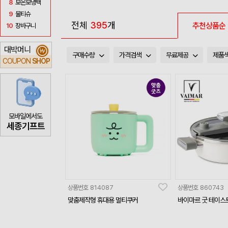
8
보온보냉백
9
물티슈
전체
395
개
추천상품순
10
장바구니
대박머니
₩
구매수량
가격검색
무료제공
제품
COUPON
SHOP
모바일에서도
세종기프트
상품번호
814087
상품번호
860743
맞춤제작형 휴대용 멀티쿠커
바이마르 굿 테이스