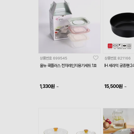
상품번호
699545
상품번호
821166
올뉴 쿡플러스 전자레인지용기세트 1호
IH 세라믹 궁중팬 2
1,330
원
15,500
원
~
~