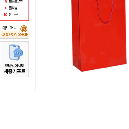
8
보온보냉백
9
물티슈
10
장바구니
대박머니
₩
COUPON
SHOP
모바일에서도
세종기프트