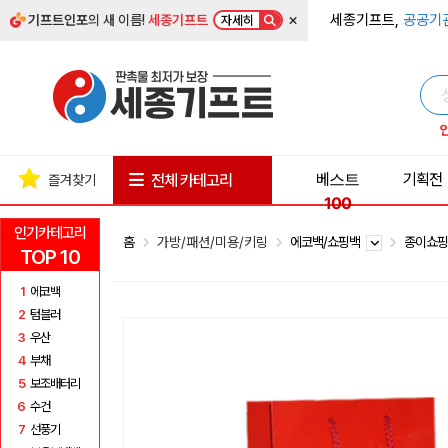
×
세종기프트,
공공기
기프트인포
의 새 이름!
세종기프트
자세히
베스트
기획전
전체 카테고리
즐겨찾기
100
인기카테고리
홈
가방/패션/미용/키링
에코백/쇼핑백
종이쇼
TOP 10
1
에코백
2
텀블러
3
우산
4
부채
5
보조배터리
6
수건
7
선풍기