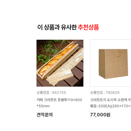
이 상품과 유사한
추천상품
상품번호 : 692755
상품번호 : 780829
카페 크라프트 창봉투110*600
크라프트지 도시락 쇼핑백 中 
*55mm
묶음-200EA)(260x170x
0mm)
견적문의
77,000원