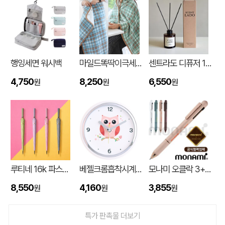
행잉세면 워시백
마일드똑딱이극세사담요
센트라도 디퓨저 150ml
4,750
8,250
6,550
원
원
원
입체형떡메모_(도자기레인보우)
이OO
08-08
루티네 16k 파스텔 자동 장우산
베젤크롬흡착시계_부엉이JS886
모나미 오클락 3+1멀티펜 (0.5) (모나미공식협력업체)
8,550
4,160
3,855
원
원
원
스탠다드 에코백 (350x100x370mm)
이OO
08-07
특가 판촉물 더보기
[친환경인증] R-PET 고밀도 리유저블백 (검정내피/170g)(S~XL)
정OO
08-07