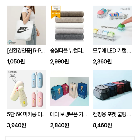
[친환경인증] R-PET 고밀도 리유저블백 (검정내피/170g)(S~XL)
송월타올 뉴컬러무지 150g (30수/40*80cm)
모두애 LED 키캡 키링 굿즈
1,050원
2,990원
2,360원
5단 6K 마카롱 미니 UV 양우산
테디 보냉보온 가방 10L (270x170x350mm)
캠핑용 포켓 쿨링 300D PEVA 보냉 쿨링 방수백
3,940원
2,840원
8,460원