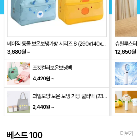
슈틸루스터 ST-SF110 터빈 미니 손 선풍기(품절)
반투명 막대긴
12,650
원
~
245
원
~
냉각쿨링팬 휴대용 에어컨 핸디 선풍기
15,100
~
원
[마루는강쥐] 휴대용 미니 선풍기(품절)
8,980
~
원
베스트 100
더보기