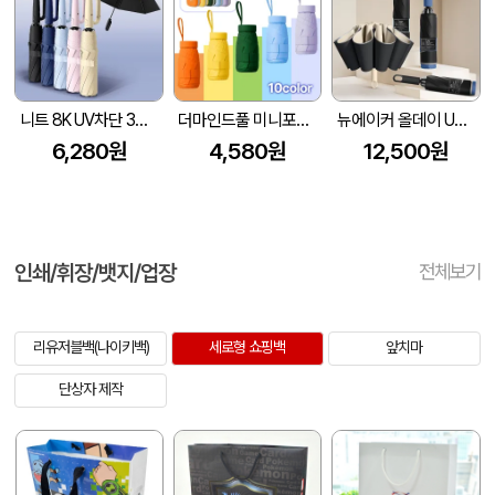
니트 8K UV차단 3단 완자동 양우산
더마인드풀 미니포켓 UV차단 암막 파스텔 우양산 색상 10종
뉴에이커 올데이 UV차단 8K 3단 거꾸로 자동 양우산 고리 손잡이
6,280원
4,580원
12,500원
인쇄/휘장/뱃지/업장
전체보기
리유저블백(나이키백)
세로형 쇼핑백
앞치마
단상자 제작