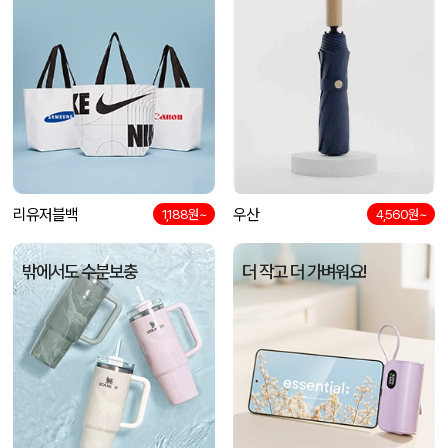
원형 팬시 (2컬러) 부채 (150∅~190∅)
노OO
08-07
리유저블백
우산
1,188원~
4,560원~
밖에서도 수분보충
더 작고 더 가벼워요!