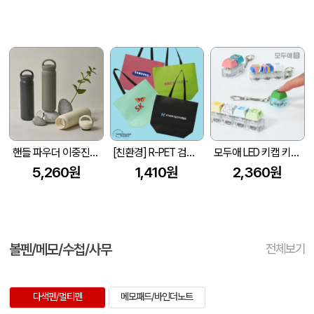
핸들 파우더 이중진공 스텐텀블러 500ml 손잡이 텀블러
[친환경] R-PET 검정내피 리유저블백 (4색/중형/170g)(450x150x400mm)
모두애 LED 키캡 키링 굿즈
5,260원
1,410원
2,360원
볼펜/메모/수첩/사무
전체보기
다색펜/멀티펜
메모패드/바인더노트