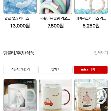
알로 NC2 아이스 넥쿨러 쿨스카프 냉각 넥밴드 얼음 목도리
생활더봄 쿨링 넥쿨러 스카프 6color
에버센스 아이스 넥쿨러 캐릭터
13,000원
7,800원
5,250원
텀블러/주방/식품
전체보기
리유저블텀블러
앞치마
포토인쇄머그컵