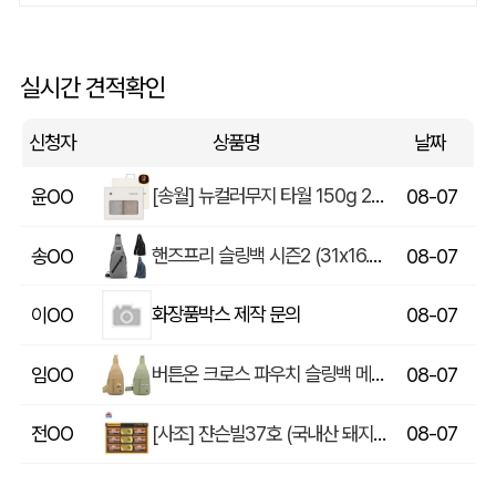
쓰리웨이 캔버스 크로스백 (330x40x380mm)
울OO
08-07
실시간 견적확인
상품제안(웰컴키트제작)
이OO
08-07
신청자
상품명
날짜
[송월] 뉴컬러무지 타월 150g 2매세트 (쇼핑백포함)
윤OO
08-07
핸즈프리 슬링백 시즌2 (31x16.5x6.5cm)
송OO
08-07
화장품박스 제작 문의
이OO
08-07
버튼온 크로스 파우치 슬링백 메신저백 Z763
임OO
08-07
[사조] 쟌슨빌37호 (국내산 돼지고기100%) / 명절 선물세트
전OO
08-07
[주문제작] 에코백 맞춤 제작 서비스
방OO
08-07