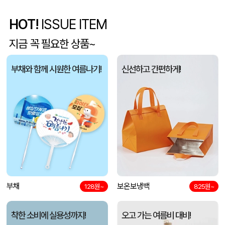
라벨 메쉬 파우치 [PH200] (230x185mm)
이OO
08-07
HOT!
ISSUE ITEM
5단 6K 솔리드 스퀘어 파우치 UV 양우산
유OO
08-07
지금 꼭 필요한 상품~
사각니들펜(0.7)
이OO
08-07
부채와 함께 시원한 여름나기!
신선하고 간편하게!
브리온 아이스큐브 2세대 여름 아이스 넥밴드 쿨러
채OO
08-07
[26년 설]CJ 스마트초이스 L호
전OO
08-07
접이식 장바구니 포켓가방 3종 1P
김OO
08-07
[주문제작] 에코백 맞춤 제작 서비스
담OO
08-07
부채
보온보냉백
128원~
825원~
반달팬시자루부채(원형) (150Ø,160Ø,170Ø,180Ø,190Ø)
노OO
08-07
착한 소비에 실용성까지!
오고 가는 여름비 대비!