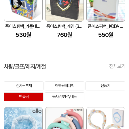
종이쇼핑백_카툰네트워크 (280x100x300mm)
종이쇼핑백_게임 (390x60x400mm)
종이쇼핑백_ KODA (270x110x360mm)
530원
760원
550원
차량/골프/레저/계절
전체보기
긴자루부채
여행용레디백
선풍기
넥쿨러
돗자리/방석/매트