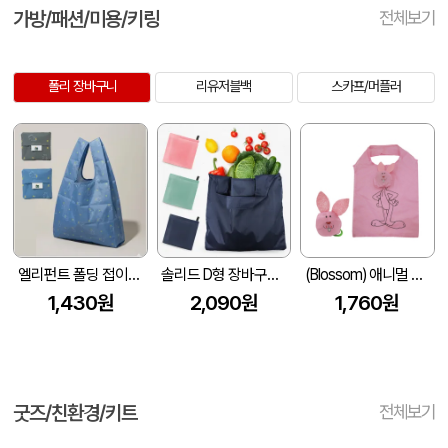
가방/패션/미용/키링
전체보기
폴리 장바구니
리유저블백
스카프/머플러
엘리펀트 폴딩 접이식 장바구니 (290x500mm)
솔리드 D형 장바구니(부착형) (420x380mm)
(Blossom) 애니멀 포켓 장바구니 (1) 1P
1,430원
2,090원
1,760원
굿즈/친환경/키트
전체보기