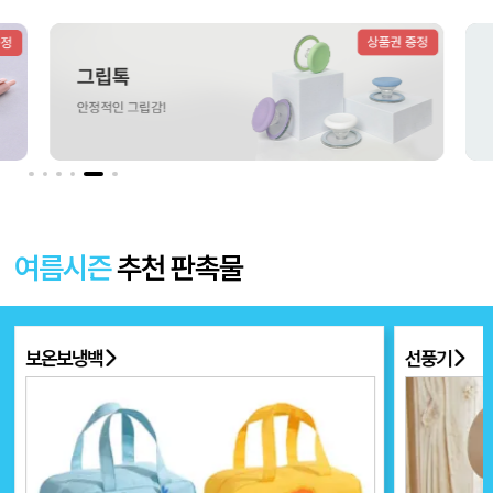
더보기 〉
여름시즌
추천 판촉물
선풍기
부채