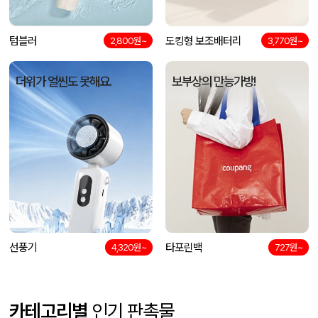
텀블러
도킹형 보조배터리
2,800원~
3,770원~
더위가 얼씬도 못해요.
보부상의 만능가방!
선풍기
타포린백
4,320원~
727원~
카테고리별
인기 판촉물