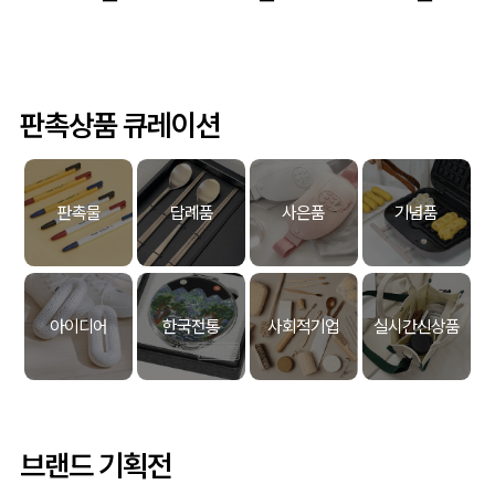
판촉상품 큐레이션
판촉물
답례품
사은품
기념품
아이디어
한국전통
사회적기업
실시간신상품
브랜드 기획전