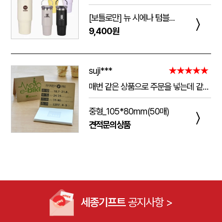
[보틀로만] 뉴 시에나 텀블러 900ml
〉
9,400원
suji***
★★★★★
매번 같은 상품으로 주문을 넣는데 같은 품질로 받을 수 있어서 좋습니다. 배송 기간도 적당히 잘오는거 같아요. 앞으로도 계속 이용할꺼 같습니다. 지금과 같은 품질로 유지해주세요!!
중형_105*80mm(50매)
〉
견적문의상품
세종기프트
공지사항 >