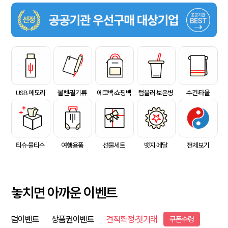
USB 메모리
볼펜·필기류
에코백·쇼핑백
텀블러·보온병
수건·타올
티슈·물티슈
여행용품
선물세트
뱃지·메달
전체보기
놓치면 아까운 이벤트
덤이벤트
상품권이벤트
견적확정·첫거래
쿠폰수령