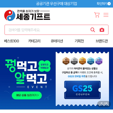
공공기관 우선구매 대상기업
확인하기
검색어를 입력해주세요.
베스트100
카테고리
큐레이션
기획전
브랜드관
5
/
8