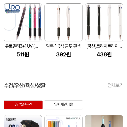
유로멀티3+1 UV (볼펜+샤프)
밀룩스 3색 불투 흰색
[국산]코리아트라이블랙&화이트니들3색볼펜 (0.7mm)
511원
392원
438원
수건/우산/욕실/생활
전체보기
3단/5단우산
일반세면타올