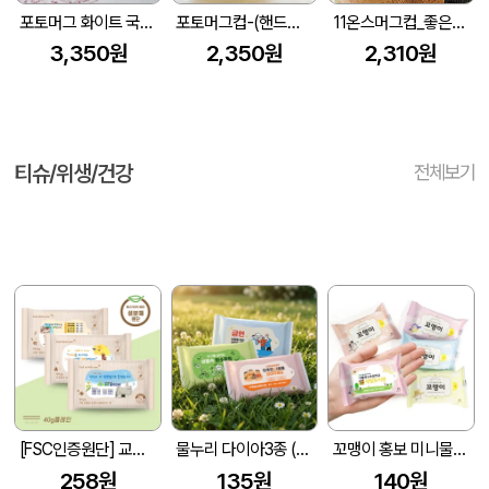
포토머그 화이트 국산 340ml
포토머그컵-(핸드칼라자동차)
11온스머그컵_좋은생각
3,350원
2,350원
2,310원
티슈/위생/건강
전체보기
[FSC인증원단] 교회전도 3종 생분해 물티슈 (10매/15매/20매)
물누리 다이아3종 (무광) 물티슈 10매/15매/20매
꼬맹이 홍보 미니물티슈 10매
258원
135원
140원