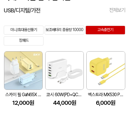
USB/디지털/가전
전체보기
미니/휴대용선풍기
보조배터리 중용량 10000
고속충전기
장패드
스카이 필 GaN65X 4세대 초미니 65W 멀티 3포트 PD 초고속 충전 어댑터+1.2M 케이블
코시 60W(PD+QC3.0) 5포트 멀티 고속 충전기
엑스트라 MX530 PD PPS 초고속 듀얼 충전기
12,000원
44,000원
6,000원