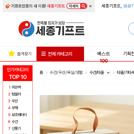
×
세종기프트,
공공기
기프트인포
의 새 이름!
세종기프트
자세히
베스트
기획
전체 카테고리
즐겨찾기
100
인기카테고리
홈
수건/우산/욕실/생활
수건/타올
타올/기타
TOP 10
1
에코백
2
텀블러
3
우산
4
부채
5
보조배터리
6
수건
7
선풍기