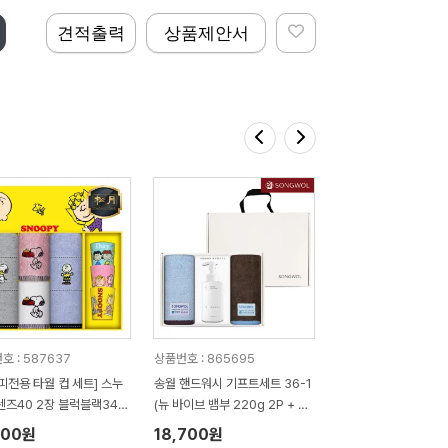
견적출력
상품제안서
호 : 587637
상품번호 : 865695
피전용 타월 컵 세트] 스누
송월 핸드워시 기프트세트 36-1
렌즈40 2장 블럭블랙34 2
(뉴 바이브 뱀부 220g 2P + 생
누피 3P 컵 세트
활공작소500ml 1P)
200원
18,700원