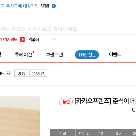
키캡
5
관 우선구매 대상기업
선정!
우산
6
텀블러
7
쿨토시
8
인기키워드
넥쿨러
9
타포린가방
10
전
큐레이션
브랜드관
이벤트
THE 전문
선풍기
1
세트
[카카오프렌즈] 춘식이 데
품절
6
수량
이하
10
20
3