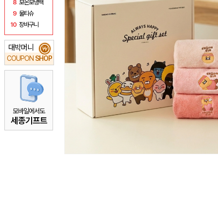
8
보온보냉백
9
물티슈
10
장바구니
대박머니
₩
COUPON
SHOP
모바일에서도
세종기프트