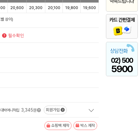
약속드립니다
000
20,600
20,300
20,100
19,800
19,600
별 상이)
카드 간편결제
상담전화
02) 500
5900
3,345
회원가입
대박머니적립
원
쇼핑백 제작
박스 제작