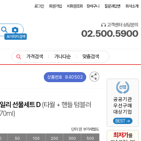
로그인
회원가입
비회원조회
장바구니
질문과답변
회사소개
고객센터 상담문의
02.500.5900
AI 이미지 검색
가격검색
가나다순
맞춤검색
840502
상품번호
공공기관
일리 선물세트 D
(타월 + 핸들 텀블러
우선구매
대상기업
70ml)
BEST →
단위: 원 부가세별도
최저가
를
0
50
100
200
300
500