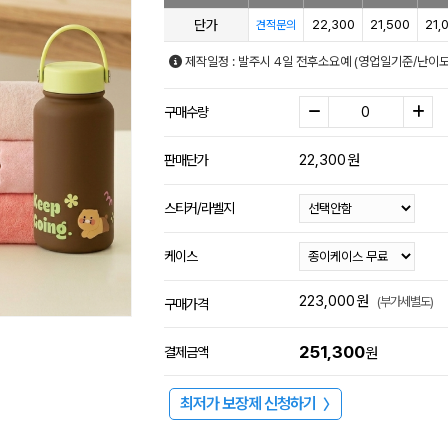
단가
22,300
21,500
21,
견적문의
제작일정 : 발주시 4일 전후소요예 (영업일기준/난이도
구매수량
22,300
원
판매단가
스티커/라벨지
케이스
223,000
원
(부가세별도)
구매가격
251,300
결제금액
원
최저가 보장제 신청하기
〉