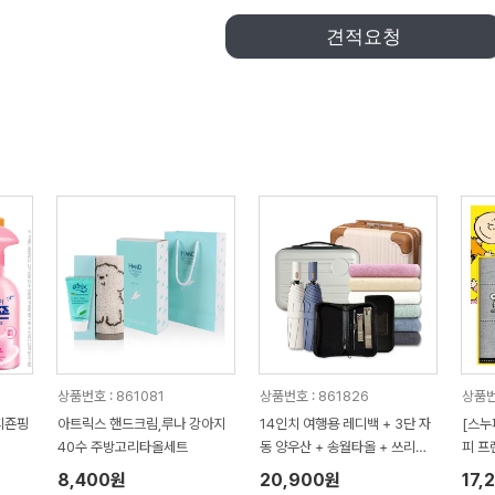
견적요청
상품번호 : 861081
상품번호 : 861826
상품번
피죤핑
아트릭스 핸드크림,루나 강아지
14인치 여행용 레디백 + 3단 자
[스누
40수 주방고리타올세트
동 양우산 + 송월타올 + 쓰리세
피 프
븐 460KC 손톱깎이세트 선물세
장 스
8,400원
20,900원
17,
트 레디백 선물세트