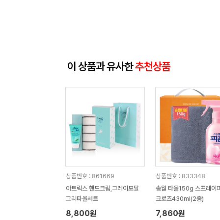
이 상품과 유사한
추천상품
상품번호 : 861669
상품번호 : 833348
아트릭스 핸드크림,그레이모달
송월 타올150g 스프레이
고리타올세트
크로즈430ml(2종)
8,800원
7,860원