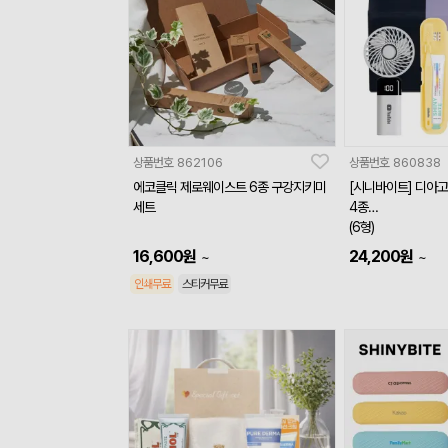
상품번호
862106
상품번호
860838
에코클릭 제로웨이스트 6종 구강지키미
[시니바이트] 디아
세트
4종
(6형)
16,600
원
24,200
원
~
~
인쇄무료
스티커무료