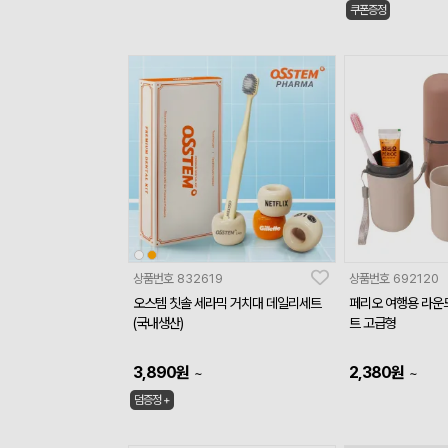
쿠폰증정
상품번호
832619
상품번호
692120
오스템 칫솔 세라믹 거치대 데일리세트
페리오 여행용 라운
(국내생산)
트 고급형
3,890
원
2,380
원
~
~
덤증정 +