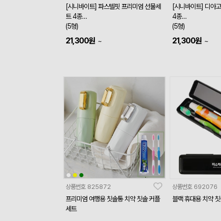
[시니바이트] 파스텔핏 프리미엄 선물세
[시니바이트] 디아
트 4종
4종
(5형)
(5형)
21,300
원
21,300
원
~
~
상품번호
825872
상품번호
692076
프리미엄 여행용 칫솔통 치약 칫솔 커플
블랙 휴대용 치약 칫솔
세트