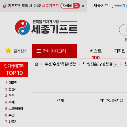
×
세종기프트,
공공기
기프트인포
의 새 이름!
세종기프트
자세히
베스트
기획전
전체 카테고리
즐겨찾기
100
홈
수건/우산/욕실/생활
치약/칫솔/구강청결
인기카테고리
TOP 10
1
에코백
2
텀블러
3
우산
전체
치약/칫솔/치실
4
부채
5
보조배터리
6
수건
7
선풍기