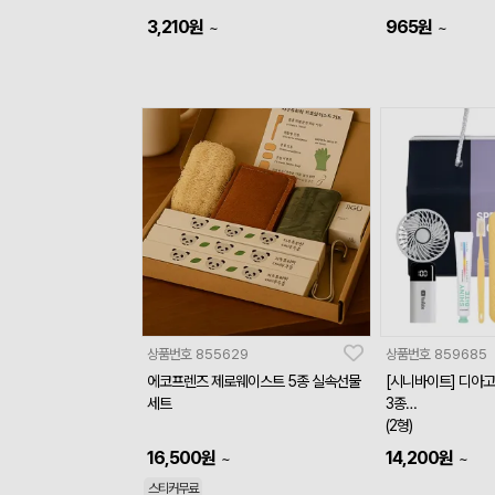
3,210
원
965
원
~
~
상품번호
855629
상품번호
859685
에코프렌즈 제로웨이스트 5종 실속선물
[시니바이트] 디아
세트
3종
(2형)
16,500
원
14,200
원
~
~
스티커무료