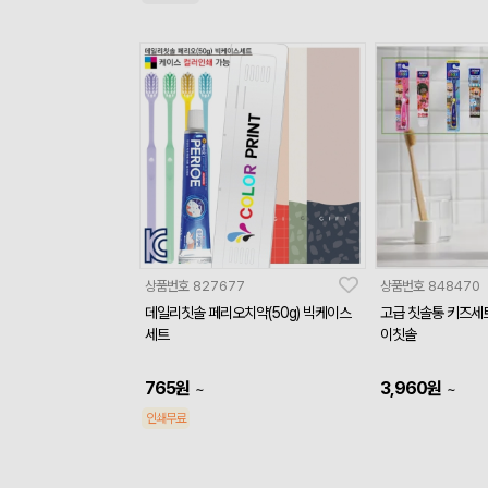
상품번호
827677
상품번호
848470
데일리칫솔 페리오치약(50g) 빅케이스
고급 칫솔통 키즈세
세트
이칫솔
765
원
3,960
원
~
~
인쇄무료