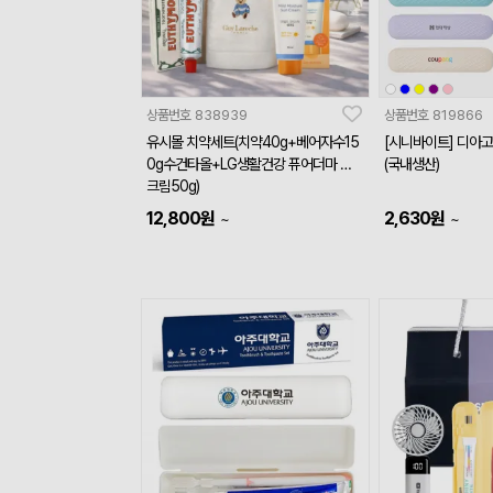
상품번호
838939
상품번호
819866
유시몰 치약세트(치약40g+베어자수15
[시니바이트] 디아고
0g수건타올+LG생활건강 퓨어더마 선
(국내생산)
크림50g)
12,800
원
2,630
원
~
~