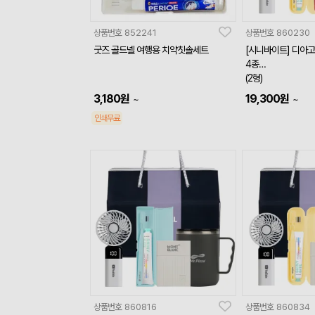
상품번호
852241
상품번호
860230
굿즈 골드넬 여행용 치약칫솔세트
[시니바이트] 디아
4종
(2형)
3,180
원
19,300
원
~
~
인쇄무료
상품번호
860816
상품번호
860834