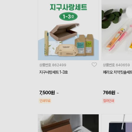
상품번호
862499
상품번호
640659
지구사랑세트 1-3호
페리오 치약칫솔세
7,500
원
766
원
~
~
인쇄무료
칼라인쇄