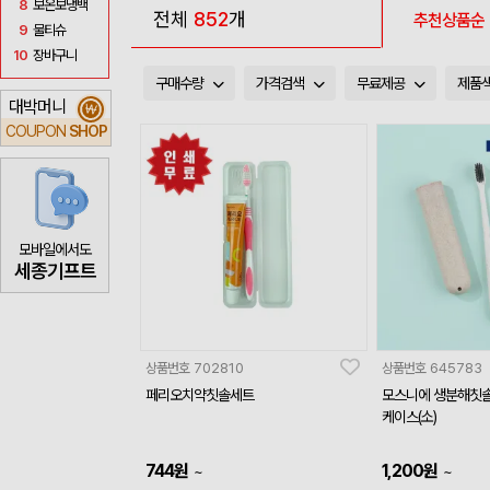
8
보온보냉백
전체
852
개
추천상품순
9
물티슈
10
장바구니
구매수량
가격검색
무료제공
제품
대박머니
₩
COUPON
SHOP
모바일에서도
세종기프트
상품번호
702810
상품번호
645783
페리오치약칫솔세트
모스니에 생분해칫솔
케이스(소)
744
원
1,200
원
~
~