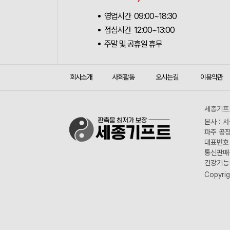
영업시간 09:00~18:30
점심시간 12:00~13:00
주말 및 공휴일 휴무
회사소개
사회활동
오시는길
이용약관
세종기프트
본사 : 
파주 공장
대표번호 :
통신판매신
건강기능식
Copyrig