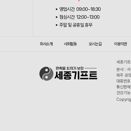
영업시간 09:00~18:30
점심시간 12:00~13:00
주말 및 공휴일 휴무
회사소개
사회활동
오시는길
이용약관
세종기프트
본사 : 
파주 공장
대표번호 :
통신판매신
건강기능식
Copyrig