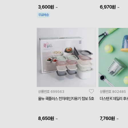
3,600
원
6,970
원
~
~
무료배송
상품번호
699563
상품번호
802485
올뉴 쿡플러스 전자레인지용기 점보 5호
더스텐 K 데일리 후
8,650
원
7,760
원
~
~