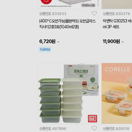
상품번호
833933
상품번호
830379
(400℃오븐가능)뮬본하임 오븐글라스
락앤락 G302S3 
직사각2종3호(1040ml2종)
ml 3P 세트
6,720
원
11,900
원
~
~
무료배송
상품번호
497896
상품번호
835016