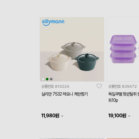
상품번호
814224
상품번호
839472
실리만 7532 하모니 계란찜기
독일쿠멜 향균탈취 
트10p
11,980
원
19,100
원
~
~