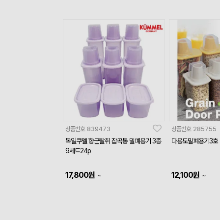
상품번호
839473
상품번호
285755
독일쿠멜 향균탈취 잡곡통 밀폐용기 3종
다용도밀폐용기3호
9세트24p
17,800
원
12,100
원
~
~