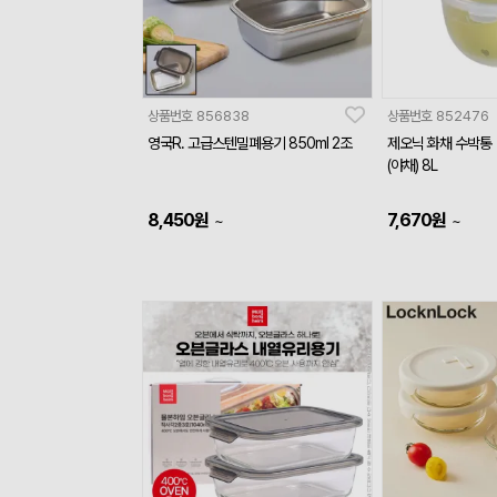
상품번호
856838
상품번호
852476
영국R. 고급스텐밀폐용기 850ml 2조
제오닉 화채 수박통
(야채) 8L
8,450
원
7,670
원
~
~