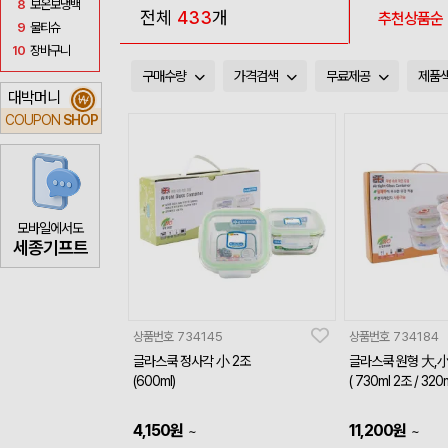
8
보온보냉백
전체
433
개
추천상품순
9
물티슈
10
장바구니
구매수량
가격검색
무료제공
제품
대박머니
₩
COUPON
SHOP
모바일에서도
세종기프트
상품번호
734145
상품번호
734184
글라스쿡 정사각 小 2조
글라스쿡 원형 大,小
(600ml)
( 730ml 2조 / 320
4,150
원
11,200
원
~
~