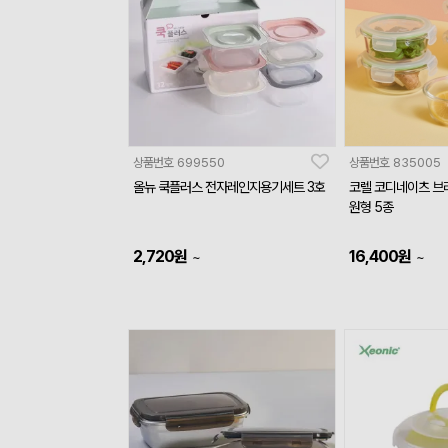
상품번호
699550
상품번호
835005
올뉴 쿡플러스 전자레인지용기세트 3호
코렐 코디네이츠 브
원형 5종
2,720
원
16,400
원
~
~