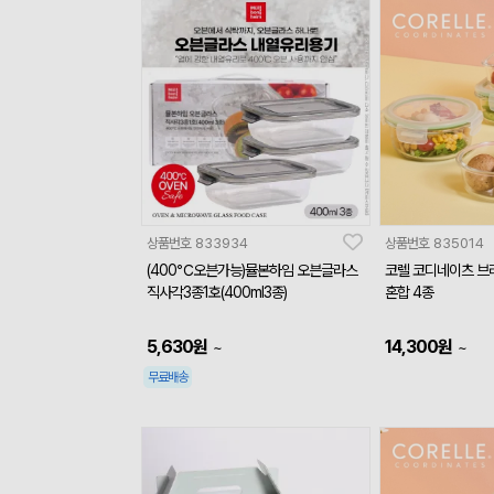
상품번호
833934
상품번호
835014
(400℃오븐가능)뮬본하임 오븐글라스
코렐 코디네이츠 브
직사각3종1호(400ml3종)
혼합 4종
5,630
원
14,300
원
~
~
무료배송