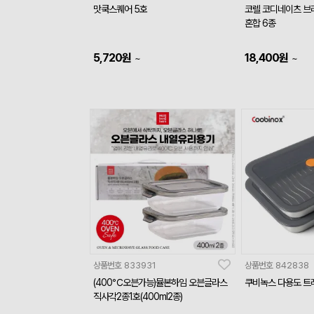
맛쿡스퀘어 5호
코렐 코디네이츠 브
혼합 6종
5,720
원
18,400
원
~
~
상품번호
833931
상품번호
842838
(400℃오븐가능)뮬본하임 오븐글라스
쿠비녹스 다용도 트레
직사각2종1호(400ml2종)