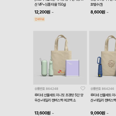
산 VIP+심플 타올 150g)
호텔수건)
12,200
원
8,600
원
~
~
인쇄무료
상품번호
864248
상품번호
864246
루티네 선물세트 미니핏 초경량 5단 양
루티네 선물세트 미니
우산+데일리 캔버스백 에코백 소
산+데일리 캔버스백
13,600
원
9,090
원
~
~