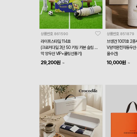
상품번호
861590
상품번호
851879
라이프스타일 114호
브생건 1001호 2
(크로커다일 3단 50 키링 카본 슬림 암
V암막완전자동우산+
막 양우산 VIP+쿨링선풍기)
올수건)
29,200
원
10,000
원
~
~