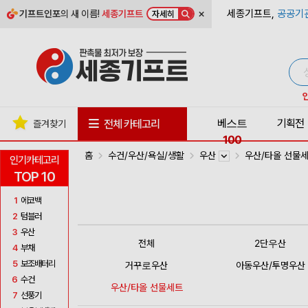
×
세종기프트,
공공기
기프트인포
의 새 이름!
세종기프트
자세히
베스트
기획전
전체 카테고리
즐겨찾기
100
홈
수건/우산/욕실/생활
우산
우산/타올 선물
인기카테고리
TOP 10
1
에코백
2
텀블러
3
우산
전체
2단우산
4
부채
5
보조배터리
거꾸로우산
아동우산/투명우산
6
수건
우산/타올 선물세트
7
선풍기