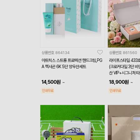
상품번호
864134
상품번호
861560
아트릭스 스트롱 프로텍션 핸드크림,PG
라이프스타일 433
A 헥사곤 6K 5단 양우산세트
(크로커다일 3단 비
산 VIP+시그니처 타올
14,500
원
18,900
원
~
~
인쇄무료
인쇄무료