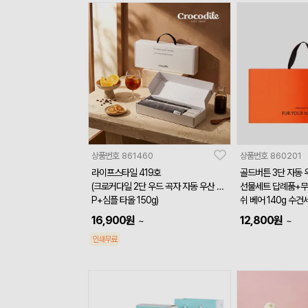
상품번호
861460
상품번호
860201
라이프스타일 419호
골드버튼 3단 자동 
(크로커다일 2단 우드 곡자 자동 우산 VI
선물세트 답례품+
P+심플 타올 150g)
쉬 베어 140g 수건
16,900
원
12,800
원
~
~
인쇄무료