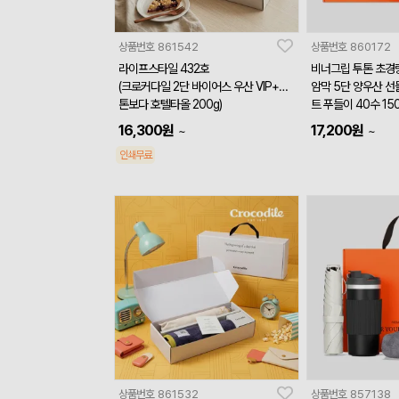
상품번호
861542
상품번호
860172
라이프스타일 432호
비너그립 투톤 초경
(크로커다일 2단 바이어스 우산 VIP+투
암막 5단 양우산 
톤보다 호텔타올 200g)
트 푸들이 40수 15
16,300
원
17,200
원
~
~
인쇄무료
상품번호
861532
상품번호
857138