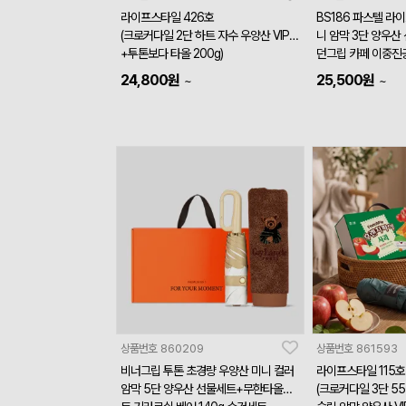
라이프스타일 426호
BS186 파스텔 라
(크로커다일 2단 하트 자수 우양산 VIP
니 암막 3단 양우산
+투톤보다 타올 200g)
던그립 카페 이중진
ml+송월타올 혼방사
24,800
원
25,500
원
~
~
상품번호
860209
상품번호
861593
비너그립 투톤 초경량 우양산 미니 컬러
라이프스타일 115호
암막 5단 양우산 선물세트+무한타올세
(크로커다일 3단 5