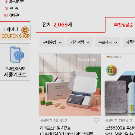
8
보온보냉백
9
물티슈
10
장바구니
전체
2,069
개
추천상품순
대박머니
₩
COUPON
SHOP
구매수량
가격검색
무료제공
제품
모바일에서도
세종기프트
상품번호
861442
상품번호
785412
라이프스타일 417호
브생건300호 우산
(크로커다일 3단 레터링 암막 전자동 우
양산 UV암막우산+