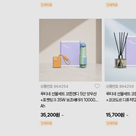
인쇄무료
인쇄무료
상품번호
864254
상품번호
864259
루티네 선물세트 코튼캔디 5단 양우산
루티네 선물세트 코
+포켓링크 35W 보조배터리 10000m
+코코도르 디퓨저12
Ah
35,200
원
15,700
원
~
~
인쇄무료
인쇄무료