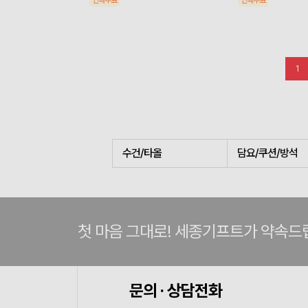
인쇄무료
인쇄무료
1
수건/타올
담요/쿠션/방석
첫 마음 그대로! 세종기프트가 약속드
문의 · 상담전화