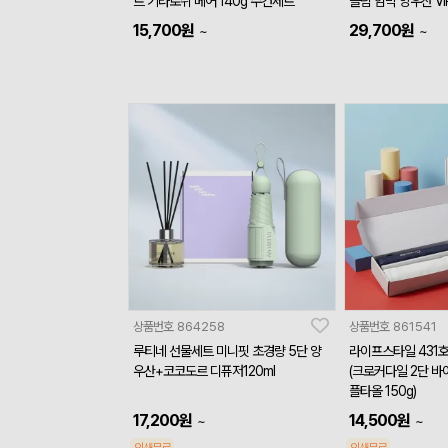
트 기라로쉬 베어 140g 수건세트
슬림 암막 양우산 V
15,700
원
29,700
원
~
~
상품번호
864258
상품번호
861541
루티네 선물세트 미니핏 초경량 5단 양
라이프스타일 431
우산+코코도르 디퓨저120ml
(크로커다일 2단 바
플타올 150g)
17,200
원
14,500
원
~
~