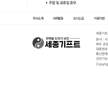
주말 및 공휴일 휴무
회사소개
사회활동
오시는길
이용약관
세종기프트
본사 : 
파주 공장
대표번호 :
통신판매신
건강기능식
Copyrig