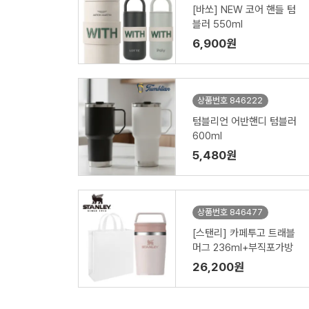
[바쏘] NEW 코어 핸들 텀
블러 550ml
6,900원
상품번호 846222
텀블리언 어반핸디 텀블러
600ml
5,480원
상품번호 846477
[스탠리] 카페투고 트래블
머그 236ml+부직포가방
26,200원