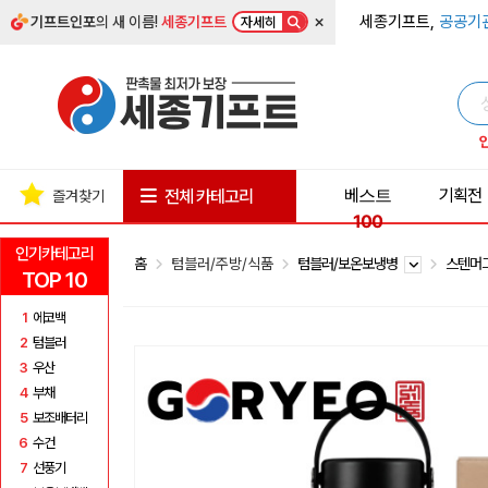
×
세종기프트,
공공기
기프트인포
의 새 이름!
세종기프트
자세히
베스트
기획전
전체 카테고리
즐겨찾기
100
인기카테고리
홈
텀블러/주방/식품
텀블러/보온보냉병
스텐머
TOP 10
1
에코백
2
텀블러
3
우산
4
부채
5
보조배터리
6
수건
7
선풍기