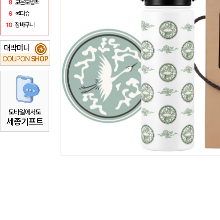
8
보온보냉백
9
물티슈
10
장바구니
대박머니
₩
COUPON
SHOP
모바일에서도
세종기프트