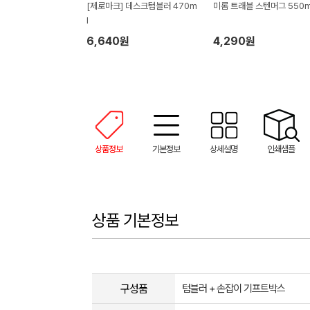
[제로마크] 데스크텀블러 470m
미롬 트래블 스텐머그 550m
l
6,640원
4,290원
상품정보
기본정보
상세설명
인쇄샘플
상품 기본정보
구성품
텀블러 + 손잡이 기프트박스