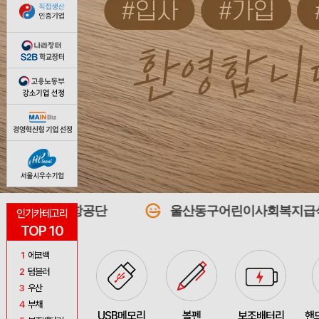
공단
울산동구어린이사회복지급식관리지원센터
인기카테고리
TOP 10
1
에코백
2
텀블러
3
우산
4
부채
USB메모리
볼펜
보조배터리
핸