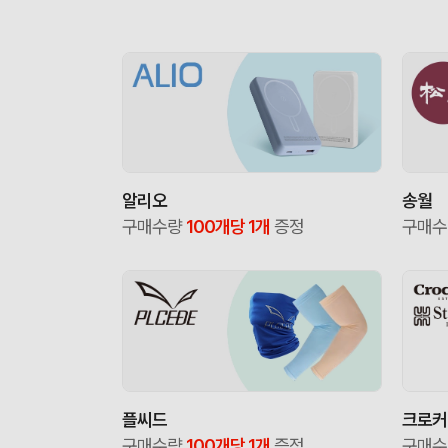
알리오
송월
구매수량
100개당 1개
증정
구매
플씨드
크로커
구매수량
100개당 1개
증정
구매