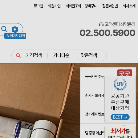
로그인
회원가입
비회원조회
장바구니
질문과답변
회사소개
고객센터 상담문의
02.500.5900
AI 이미지 검색
가격검색
가나다순
맞춤검색
공공기관 주문
최저가 보장제
공공기관
우선구매
대상기업
첫거래 이벤트
BEST →
최저가
를
덤 증정 이벤트
약속드립니다