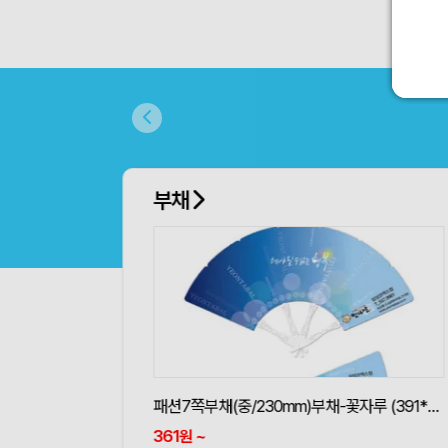
부채
패션7쪽부채(중/230mm)부채-꽃자루 (391*181mm)
361
~
원