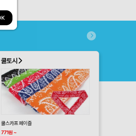
OK
쿨토시
쿨스카프 페이즐
771
~
원