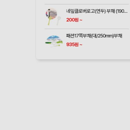
네잎클로버로고(연두) 부채 (190*190mm)
200
~
원
패션17쪽부채(대/250mm)부채
935
~
원