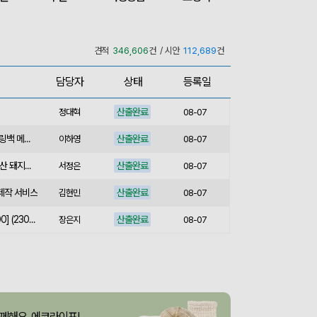
산출완료
서민석
08-07
산출완료
[송월] 뉴컬러무지 타월 150g 2매세트 (쇼핑백포함)
박명연
08-07
견적
346,606
건 / 시안
112,689
건
산출완료
핸즈프리 슬링백 시즌2 (31x16.5x6.5cm)
김준호
08-07
담당자
상태
등록일
산출완료
정대혁
08-07
산출완료
버튼온 크로스 파우치 슬링백 메신저백 Z763
이하영
08-07
산출완료
[사조] 쟌슨빌37호 (국내산 돼지고기100%) / 명절 선물세트
서정은
08-07
 제작 서비스
산출완료
김현민
08-07
산출완료
라벨 메쉬 파우치 [PH200] (230x185mm)
장은지
08-07
산출완료
5단 6K 솔리드 스퀘어 파우치 UV 양우산
윤송은
08-07
산출완료
이정원
08-07
산출완료
브리온 아이스큐브 2세대 여름 아이스 넥밴드 쿨러
이성원
08-07
산출완료
[26년 설]CJ 스마트초이스 L호
서정은
08-07
께해요, 에코라이프!