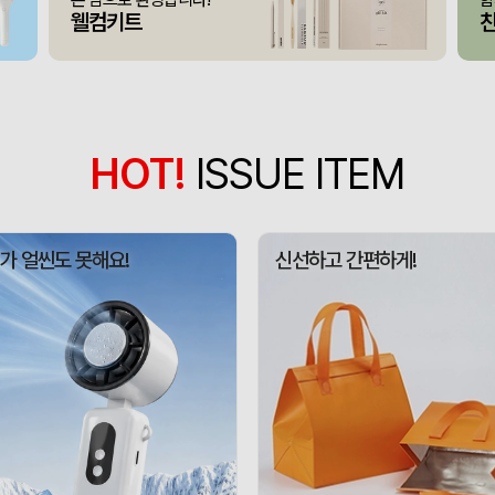
접이식 장바구니 포켓가방 
375347
김OO
300
웰컴키트
[주문제작] 에코백 맞춤
375346
담OO
200
375345
노OO
1200
375344
노OO
1200
HOT!
ISSUE ITEM
입체형떡메모_(도자기레
375371
이OO
1
375367
이OO
100
가 얼씬도 못해요!
신선하고 간편하게!
375366
정OO
200
375364
울OO
120
상품제안(웰컴키트제작)
375363
이OO
30