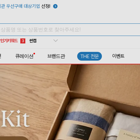
타포린가방
10
관 우선구매 대상기업
선정!
선풍기
1
부채
2
썬캡
3
인기키워드
보온보냉백
4
키캡
5
전
큐레이션
브랜드관
이벤트
THE 전문
우산
6
텀블러
7
쿨토시
8
넥쿨러
9
타포린가방
10
선풍기
1