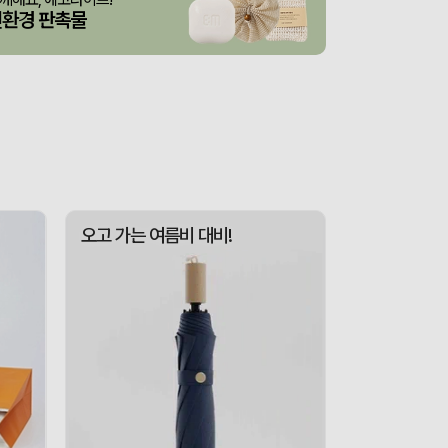
3종 1P
산출완료
이하영
08-07
친환경 판촉물
 제작 서비스
산출완료
박명연
08-07
산출완료
반달팬시자루부채(원형) (150Ø,160Ø,170Ø,180Ø,190Ø)
이성원
08-07
산출완료
원형 팬시 (2컬러) 부채 (150∅~190∅)
이성원
08-07
인보우)
접수중
김현민
08-08
접수중
스탠다드 에코백 (350x100x370mm)
장은지
08-07
오고 가는 여름비 대비!
산출완료
[친환경인증] R-PET 고밀도 리유저블백 (검정내피/170g)(S~XL)
김보경
08-07
산출완료
쓰리웨이 캔버스 크로스백 (330x40x380mm)
이유빈
08-07
산출완료
서민석
08-07