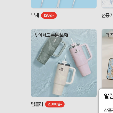
부채
선풍
128원~
밖에서도 수분 보충!
더 
알
텀블러
도킹형
2,800원~
상품