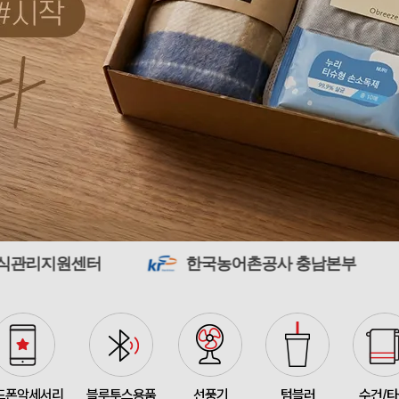
375348
전OO
71
접이식 장바구니 포켓가방 
375347
김OO
300
[주문제작] 에코백 맞춤
375346
담OO
200
375345
노OO
1200
375344
노OO
1200
한국농어촌공사 충남본부
시흥도
입체형떡메모_(도자기레
375371
이OO
1
375367
이OO
100
375366
정OO
200
375364
울OO
120
드폰악세서리
블루투스용품
선풍기
텀블러
수건/