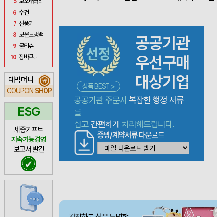
5
보조배터리
6
수건
7
선풍기
8
보온보냉백
공공기관
9
물티슈
우선구매
10
장바구니
대상기업
대박머니
₩
상품 BEST >
COUPON
SHOP
공공기관 주문시
복잡한 행정 서류
ESG
를
쉽고
간편하게
처리해드립니다.
세종기프트
증빙/계약서류
다운로드
지속가능경영
보고서 발간
✔
간직하고 싶은 특별함