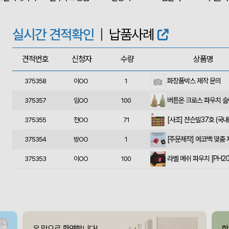
상품제안(웰컴키트제작)
375363
이OO
30
375362
윤OO
350
실시간 견적확인
|
납품사례
375361
송OO
1000
견적번호
신청자
수량
상품명
화장품박스 제작 문의
375358
이OO
1
375357
임OO
100
375355
전OO
71
[주문제작] 에코백 맞춤
375354
방OO
1
375353
이OO
100
375351
유OO
100
사각니들펜(0.7)
375350
이OO
500
375349
채OO
110
375348
전OO
71
온 맘으로 환영합니다!
함