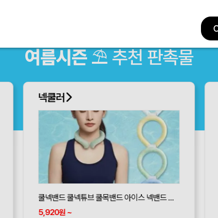
여름시즌
⛱ 추천 판촉물
넥쿨러
쿨넥밴드 쿨넥튜브 쿨목밴드 아이스 넥밴드 넥쿨러 아이스쿨링
5,920
~
원