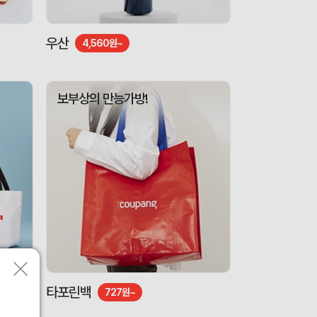
우산
4,560원~
보부상의 만능가방!
타포린백
727원~