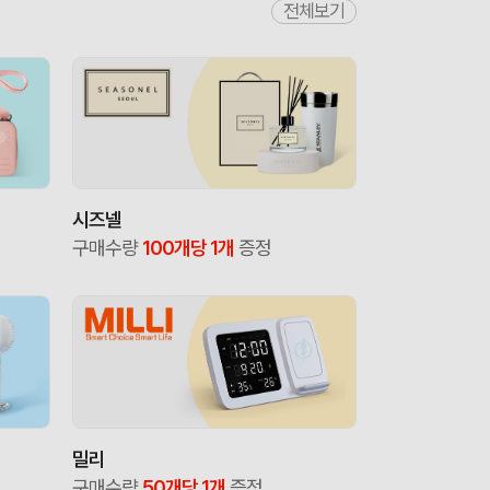
전체보기
시즈넬
구매수량
100개당 1개
증정
밀리
구매수량
50개당 1개
증정