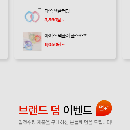
다쓱 넥쿨러링
3,890
~
원
아이스 넥쿨러 쿨스카프
6,050
~
원
브랜드 덤
이벤트
덤+1
일정수량 제품을 구매하신 분들께 덤을 드립니다!