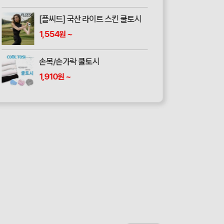
[플씨드] 국산 라이트 스킨 쿨토시
1,554
~
원
손목/손가락 쿨토시
1,910
~
원