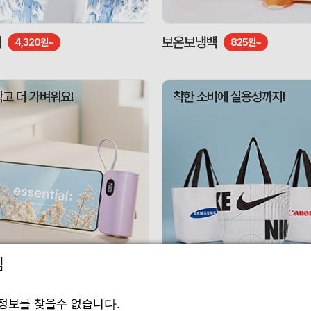
기
보온보냉백
4,320원~
825원~
작고 더 가벼워요!
착한 소비에 실용성까지!
림
 보조배터리
리유저블백
3,010원~
1,188원~
정보를 찾을수 없습니다.