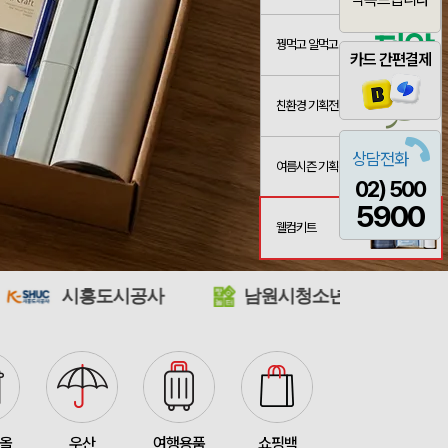
꿩먹고 알먹고
카드 간편결제
친환경 기획전
산출완료
[26년 설]CJ 스마트초이스 L호
서정은
08-07
3종 1P
산출완료
이하영
08-07
상담전화
여름시즌 기획전
02) 500
 제작 서비스
산출완료
박명연
08-07
5900
산출완료
웰컴키트
반달팬시자루부채(원형) (150Ø,160Ø,170Ø,180Ø,190Ø)
이성원
08-07
산출완료
원형 팬시 (2컬러) 부채 (150∅~190∅)
이성원
08-07
시공사
남원시청소년수련관
완도군청
인보우)
접수중
김현민
08-08
접수중
스탠다드 에코백 (350x100x370mm)
장은지
08-07
산출완료
[친환경인증] R-PET 고밀도 리유저블백 (검정내피/170g)(S~XL)
김보경
08-07
산출완료
쓰리웨이 캔버스 크로스백 (330x40x380mm)
이유빈
08-07
타올
우산
여행용품
쇼핑백