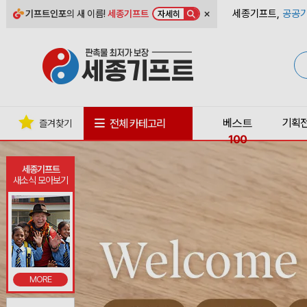
×
세종기프트,
공공기
기프트인포
의 새 이름!
세종기프트
자세히
베스트
기획
전체 카테고리
즐겨찾기
100
세종기프트
새소식 모아보기
MORE