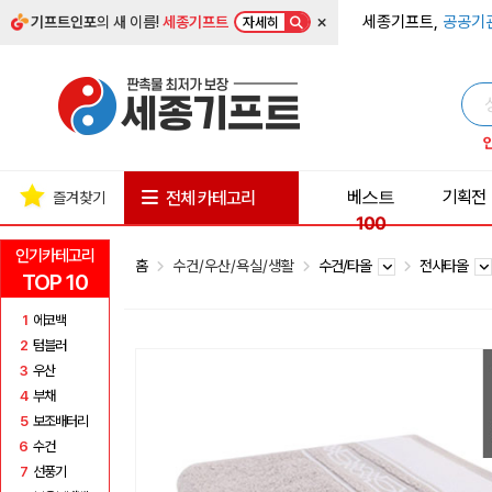
×
세종기프트,
공공기
기프트인포
의 새 이름!
세종기프트
자세히
베스트
기획전
전체 카테고리
즐겨찾기
100
인기카테고리
홈
수건/우산/욕실/생활
수건/타올
전사타올
TOP 10
1
에코백
2
텀블러
3
우산
4
부채
5
보조배터리
6
수건
7
선풍기