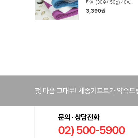
타올 (30수/150g) 40x80
cm
3,390원
첫 마음 그대로! 세종기프트가 약속드
문의 · 상담전화
02) 500-5900