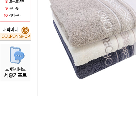
8
보온보냉백
9
물티슈
10
장바구니
대박머니
₩
COUPON
SHOP
모바일에서도
세종기프트