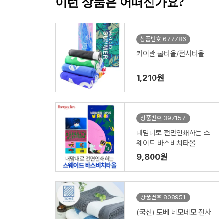
이런 상품은 어떠신가요?
상품번호 677786
카이란 쿨타올/전사타올
1,210원
상품번호 397157
내맘대로 전면인쇄하는 스
웨이드 바스비치타올
9,800원
상품번호 808951
(국산) 토베 네모네모 전사