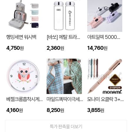
행잉세면 워시백
[바쏘] 메탈 트라이탄 보틀 500ml
아트일렉 5000mAh 도킹형 보조 배터리
4,750
2,360
14,760
원
원
원
입체형떡메모_(도자기레인보우)
이OO
08-08
스탠다드 에코백 (350x100x370mm)
이OO
08-07
베젤크롬흡착시계_부엉이JS886
마일드똑딱이극세사담요
모나미 오클락 3+1멀티펜 (0.5) (모나미공식협력업체)
[친환경인증] R-PET 고밀도 리유저블백 (검정내피/170g)(S~XL)
정OO
08-07
4,160
8,250
3,855
원
원
원
쓰리웨이 캔버스 크로스백 (330x40x380mm)
울OO
08-07
특가 판촉물 더보기