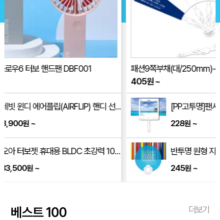
패션9쪽부채(대/250mm)-여신자루
아이스 넥밴
405
원
~
3,890
원
~
 [2,400mAh]
[PP고투명]팬시(정사각)부채
228
~
원
핸디 핸드 손풍기
반투명 원형 지압꽃 부채 (190*190mm)
245
~
원
베스트 100
더보기