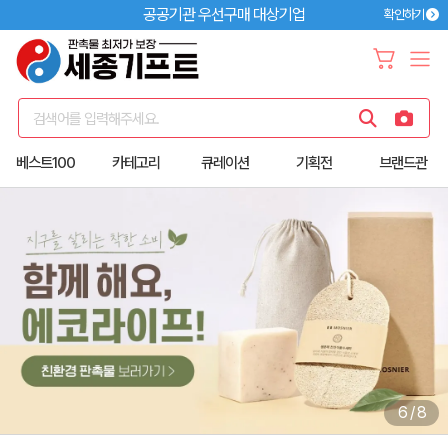
공공기관 우선구매 대상기업
확인하기
검색어를 입력해주세요.
베스트100
카테고리
큐레이션
기획전
브랜드관
6
/
8