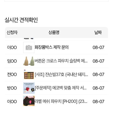
상품제안(웰컴키트제작)
이OO
08-07
[송월] 뉴컬러무지 타월 150g 2매세트 (쇼핑백포함)
윤OO
08-07
실시간 견적확인
핸즈프리 슬링백 시즌2 (31x16.5x6.5cm)
송OO
08-07
신청자
상품명
날짜
화장품박스 제작 문의
이OO
08-07
버튼온 크로스 파우치 슬링백 메신저백 Z763
임OO
08-07
[사조] 쟌슨빌37호 (국내산 돼지고기100%) / 명절 선물세트
전OO
08-07
[주문제작] 에코백 맞춤 제작 서비스
방OO
08-07
라벨 메쉬 파우치 [PH200] (230x185mm)
이OO
08-07
5단 6K 솔리드 스퀘어 파우치 UV 양우산
유OO
08-07