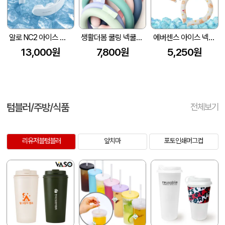
알로 NC2 아이스 넥쿨러 쿨스카프 냉각 넥밴드 얼음 목도리
생활더봄 쿨링 넥쿨러 스카프 6color
에버센스 아이스 넥쿨러 캐릭터
13,000원
7,800원
5,250원
텀블러/주방/식품
전체보기
리유저블텀블러
앞치마
포토인쇄머그컵