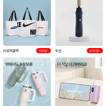
리유저블백
우산
1,188원~
4,560원~
밖에서도 수분보충
더 작고 더 가벼워요!