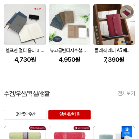
헬프맨 멀티 홀더 버클 메모노트(A5
뉴고급빈티지수첩메모패드
클래식 레더 A5 메모패드 날개형 (215*160mm) (고급선물용 자석케이스 포함)
4,730원
4,950원
7,390원
수건/우산/욕실/생활
전체보기
3단/5단우산
일반세면타올