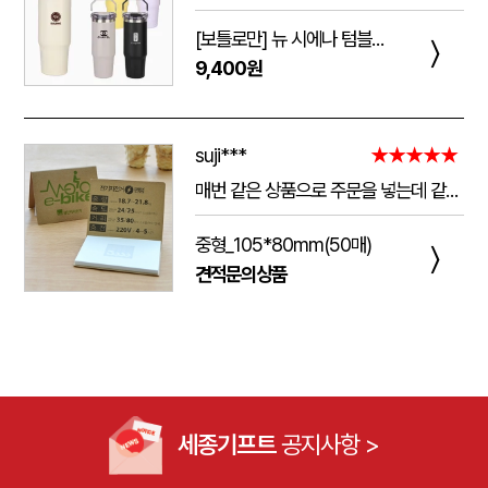
[보틀로만] 뉴 시에나 텀블러 900ml
〉
9,400원
suji***
★★★★★
매번 같은 상품으로 주문을 넣는데 같은 품질로 받을 수 있어서 좋습니다. 배송 기간도 적당히 잘오는거 같아요. 앞으로도 계속 이용할꺼 같습니다. 지금과 같은 품질로 유지해주세요!!
중형_105*80mm(50매)
〉
견적문의상품
세종기프트
공지사항 >