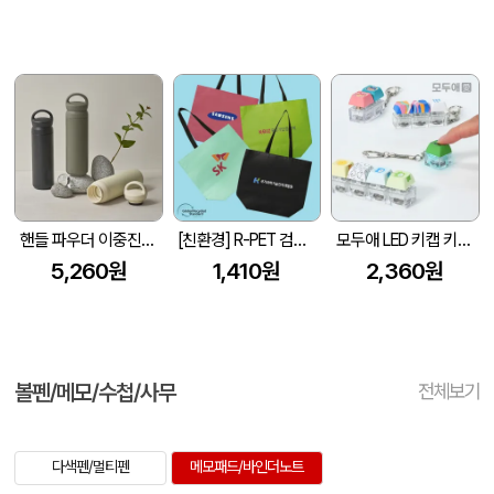
핸들 파우더 이중진공 스텐텀블러 500ml 손잡이 텀블러
[친환경] R-PET 검정내피 리유저블백 (4색/중형/170g)(450x150x400mm)
모두애 LED 키캡 키링 굿즈
5,260원
1,410원
2,360원
볼펜/메모/수첩/사무
전체보기
다색펜/멀티펜
메모패드/바인더노트