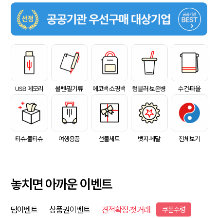
USB 메모리
볼펜·필기류
에코백·쇼핑백
텀블러·보온병
수건·타올
티슈·물티슈
여행용품
선물세트
뱃지·메달
전체보기
놓치면 아까운 이벤트
덤이벤트
상품권이벤트
견적확정·첫거래
쿠폰수령