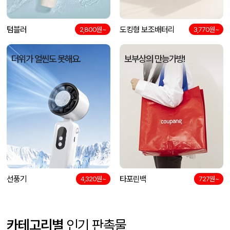
텀블러
도킹형 보조배터리
2,800원~
3,770원~
더위가 얼씬도 못해요.
보부상의 만능가방!
선풍기
타포린백
4,320원~
727원~
카테고리별
인기 판촉물