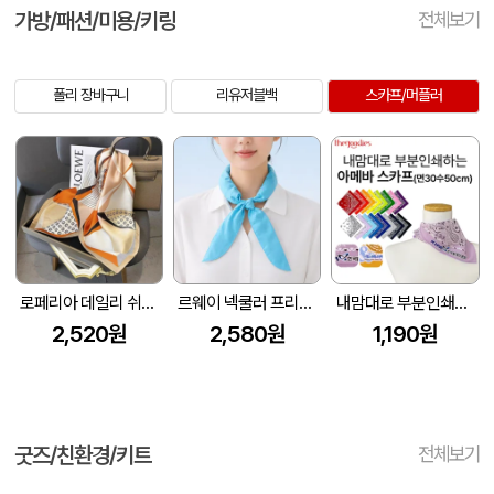
가방/패션/미용/키링
전체보기
폴리 장바구니
리유저블백
스카프/머플러
로페리아 데일리 쉬폰 70*70 정사각 실크 스카프
르웨이 넥쿨러 프리사이즈 쿨스카프
내맘대로 부분인쇄하는 아메바 스카프(면30수50cm)
2,520원
2,580원
1,190원
굿즈/친환경/키트
전체보기