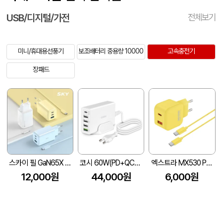
USB/디지털/가전
전체보기
미니/휴대용선풍기
보조배터리 중용량 10000
고속충전기
장패드
스카이 필 GaN65X 4세대 초미니 65W 멀티 3포트 PD 초고속 충전 어댑터+1.2M 케이블
코시 60W(PD+QC3.0) 5포트 멀티 고속 충전기
엑스트라 MX530 PD PPS 초고속 듀얼 충전기
12,000원
44,000원
6,000원