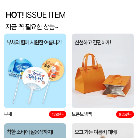
HOT!
ISSUE ITEM
사각니들펜(0.7)
이OO
08-07
지금 꼭 필요한 상품~
브리온 아이스큐브 2세대 여름 아이스 넥밴드 쿨러
채OO
08-07
부채와 함께 시원한 여름나기!
신선하고 간편하게!
[26년 설]CJ 스마트초이스 L호
전OO
08-07
접이식 장바구니 포켓가방 3종 1P
김OO
08-07
[주문제작] 에코백 맞춤 제작 서비스
담OO
08-07
반달팬시자루부채(원형) (150Ø,160Ø,170Ø,180Ø,190Ø)
노OO
08-07
원형 팬시 (2컬러) 부채 (150∅~190∅)
부채
보온보냉백
노OO
08-07
128원~
825원~
착한 소비에 실용성까지!
오고 가는 여름비 대비!