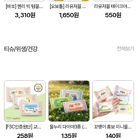
[바쏘] 헨리 빅 텀블러 450ml
[오보틀] 리유저블 반투명 빨대텀블러 (빨대포함) 500ml
리유저블 테이크아웃 리필컵(냉.온가능) 종이컵, 1회용품 대용
3,310원
1,650원
550원
티슈/위생/건강
전체보기
[FSC인증원단] 교회전도 3종 생분해 물티슈 (10매/15매/20매)
물누리 다이아3종 (무광) 물티슈 10매/15매/20매
꼬맹이 홍보 미니물티슈 10매
258원
135원
140원