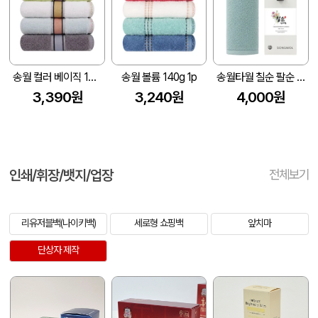
송월 컬러 베이직 130g 1p
송월 볼륨 140g 1p
송월타월 칠순 팔순 고희 답례품 기프트세트(라이트무지)(전용띠지 포함)
3,390원
3,240원
4,000원
인쇄/휘장/뱃지/업장
전체보기
리유저블백(나이키백)
세로형 쇼핑백
앞치마
단상자 제작