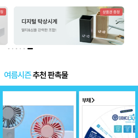
더보기 〉
여름시즌
추천 판촉물
부채
넥쿨러