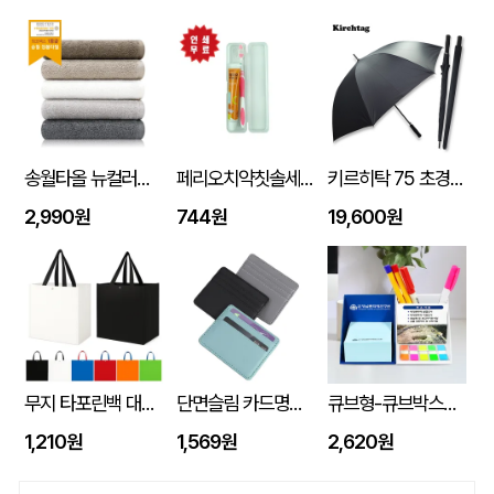
송월타올 뉴컬러무지 150g (30수/40*80cm)
페리오치약칫솔세트
키르히탁 75 초경량 올카본 UV 암막우산
2,990원
744원
19,600원
무지 타포린백 대형 (42x40x23) 타포린가방 시장가방 보조가방 // 인쇄제작가능
단면슬림 카드명함지갑
큐브형-큐브박스점착메모함+팝업필름지(10매)+(인입식-내장형자석)
1,210원
1,569원
2,620원