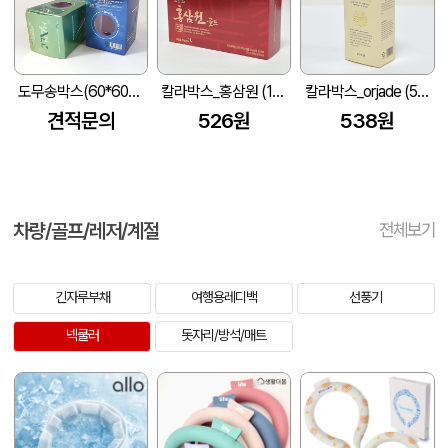
도무송박스(60*60*80)
칼라박스_홍삼원 (165X100X45mm)
칼라박스_orjade (50*35*125mm)
견적문의
526원
538원
차량/골프/레저/계절
전체보기
긴자루부채
여행용레디백
선풍기
넥쿨러
돗자리/방석/매트