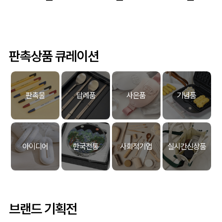
판촉상품 큐레이션
판촉물
답례품
사은품
기념품
아이디어
한국전통
사회적기업
실시간신상품
브랜드 기획전