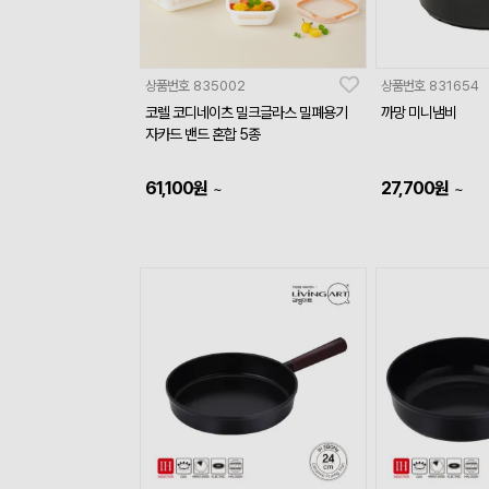
상품번호
835002
상품번호
831654
코렐 코디네이츠 밀크글라스 밀폐용기
까망 미니냄비
자카드 밴드 혼합 5종
61,100
원
27,700
원
~
~