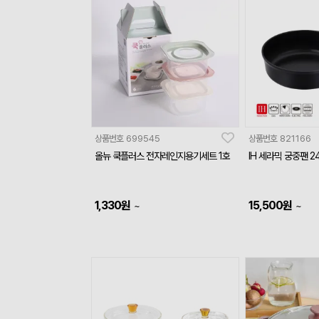
상품번호
699545
상품번호
821166
올뉴 쿡플러스 전자레인지용기세트 1호
IH 세라믹 궁중팬 2
1,330
원
15,500
원
~
~