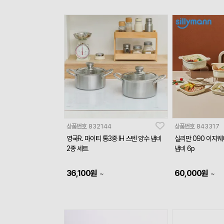
상품번호
832144
상품번호
843317
영국R. 마이티 통3중 IH 스텐 양수 냄비
실리만 090 이지
2종 세트
냄비 6p
36,100
원
60,000
원
~
~