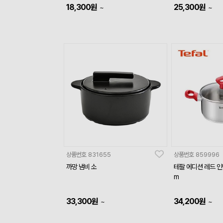
18,300
원
25,300
원
~
~
상품번호
831655
상품번호
859996
까망 냄비 소
테팔 에디션 레드 인
m
33,300
원
34,200
원
~
~