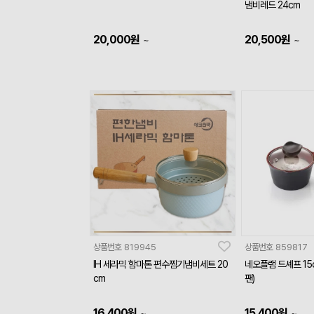
냄비레드 24cm
20,000
원
20,500
원
~
~
상품번호
819945
상품번호
859817
IH 세라믹 함마톤 편수찜기냄비세트 20
네오플램 드셰프 15
cm
팬)
16,400
원
15,400
원
~
~