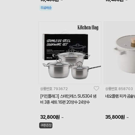
무료배송
상품번호
793672
상품번호
858703
[키친플래그] 스테인레스 SUS304 냄
네오플램 피카 곰솥냄
비 3종 세트 16편 20양수 24양수
32,800
원
35,800
원
~
~
쿠폰증정