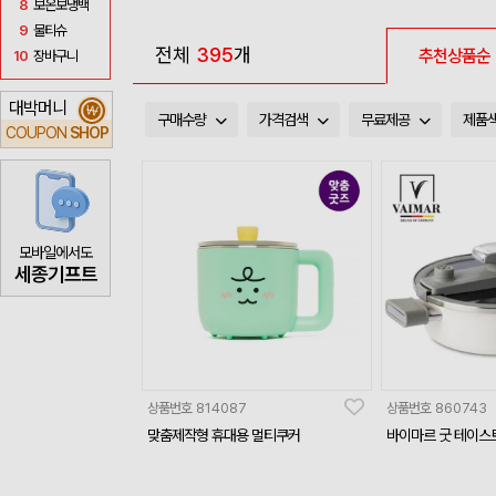
8
보온보냉백
9
물티슈
전체
395
개
추천상품순
10
장바구니
대박머니
₩
구매수량
가격검색
무료제공
제품
COUPON
SHOP
모바일에서도
세종기프트
상품번호
814087
상품번호
860743
맞춤제작형 휴대용 멀티쿠커
바이마르 굿 테이스