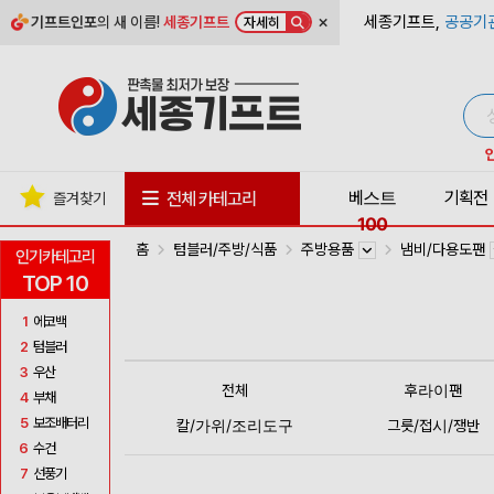
×
세종기프트,
공공기
기프트인포
의 새 이름!
세종기프트
자세히
베스트
기획전
전체 카테고리
즐겨찾기
100
홈
텀블러/주방/식품
주방용품
냄비/다용도팬
인기카테고리
TOP 10
1
에코백
2
텀블러
3
우산
전체
후라이팬
4
부채
5
보조배터리
칼/가위/조리도구
그릇/접시/쟁반
6
수건
7
선풍기