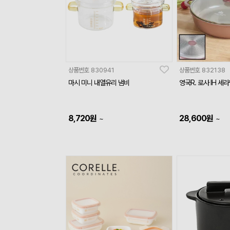
상품번호
830941
상품번호
832138
마시 미니 내열유리 냄비
영국R. 로사 IH 세
8,720
원
28,600
원
~
~