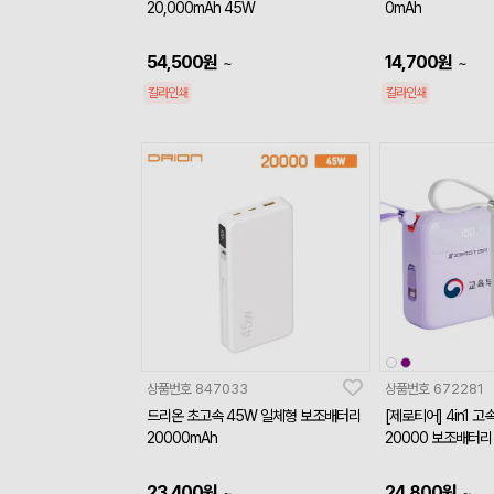
20,000mAh 45W
0mAh
54,500
원
14,700
원
~
~
칼라인쇄
칼라인쇄
상품번호
847033
상품번호
672281
드리온 초고속 45W 일체형 보조배터리
[제로티어] 4in1 
20000mAh
20000 보조배터리
23,400
원
24,800
원
~
~