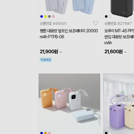
상품번호
665001
상품번호
827687
팬톤 대용량 빌트인 보조배터리 20000
모루이 MT-45 P
mAh PTPB-06
반입 대용량 보조배터
mAh
21,900
원
21,600
원
~
~
무료배송