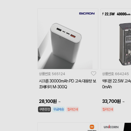
상품번호
565124
상품번호
664245
시크론 30000mAh PD 고속 대용량 보
엑티몬 22.5W 고
조배터리 M-300Q
0mAh
28,100
원
33,700
원
~
~
쿠폰증정
무료배송
칼라인쇄
칼라인쇄