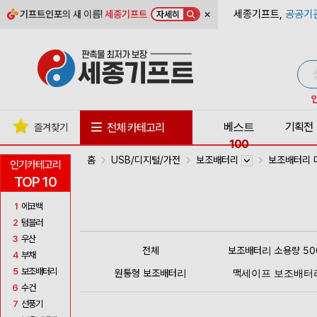
×
세종기프트,
공공기
기프트인포
의 새 이름!
세종기프트
자세히
베스트
기획전
전체 카테고리
즐겨찾기
100
홈
USB/디지털/가전
보조배터리
보조배터리 
인기카테고리
TOP 10
1
에코백
2
텀블러
3
우산
전체
보조배터리 소용량 50
4
부채
5
보조배터리
원통형 보조배터리
맥세이프 보조배터
6
수건
7
선풍기