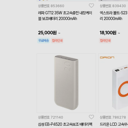
상품번호
853660
상품번호
839430
레파 GT12 35W 초고속충전 내장케이
엑스트라 볼트-S2
블 보조배터리 20000mAh
리 20000mAh
25,000
원
18,100
원
~
~
무료배송
칼라인쇄
칼라인쇄
상품번호
721140
상품번호
786278
삼성 EB-P4520 초고속보조 배터리펙
드리온 LCD 고속무