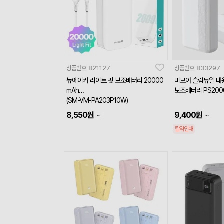
상품번호
821127
상품번호
833297
뉴에이커 라이트 핏 보조배터리 20000
미모아 슬림듀얼 대용
mAh
보조배터리 PS200
(SM-VM-PA203P10W)
8,550
원
9,400
원
~
~
칼라인쇄