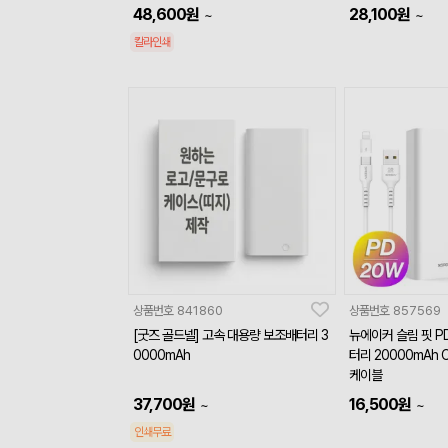
48,600
원
28,100
원
~
~
칼라인쇄
상품번호
841860
상품번호
857569
[굿즈 골드넬] 고속 대용량 보조배터리 3
뉴에이커 슬림 핏 P
0000mAh
터리 20000mAh C
케이블
37,700
원
16,500
원
~
~
인쇄무료