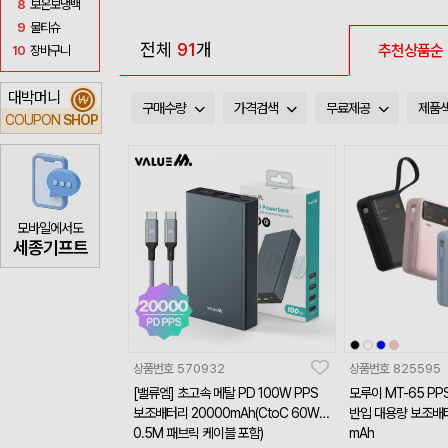
8
보온보냉백
9
물티슈
전체
91
개
추천상품순
10
장바구니
대박머니
₩
구매수량
가격검색
무료제공
제품
COUPON
SHOP
모바일에서도
세종기프트
상품번호
570932
상품번호
825595
[밸류엠] 초고속 메탈 PD 100W PPS
모루이 MT-65 P
보조배터리 20000mAh(CtoC 60W
반입 대용량 보조배터
0.5M 패브릭 케이블 포함)
mAh