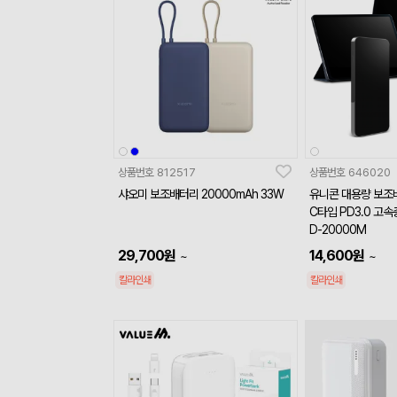
상품번호
812517
상품번호
646020
샤오미 보조배터리 20000mAh 33W
유니콘 대용량 보조배
C타입 PD3.0 고
D-20000M
29,700
원
14,600
원
~
~
칼라인쇄
칼라인쇄