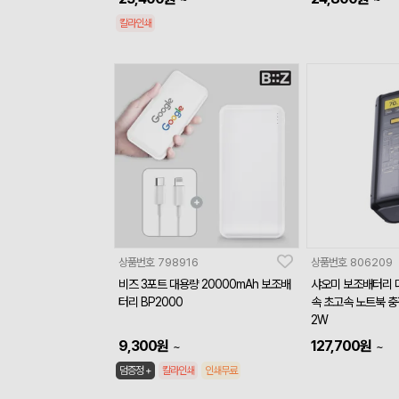
칼라인쇄
상품번호
798916
상품번호
806209
비즈 3포트 대용량 20000mAh 보조배
샤오미 보조배터리 
터리 BP2000
속 초고속 노트북 충전
2W
9,300
원
127,700
원
~
~
덤증정 +
칼라인쇄
인쇄무료