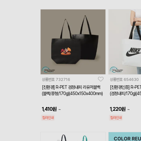
상품번호
732716
상품번호
654630
[친환경] R-PET 검정내피 리유저블백
[친환경인증] R-P
(블랙/중형/170g)(450x150x400mm)
(검정내피/170g)(4
1,410
원
1,220
원
~
~
칼라인쇄
칼라인쇄