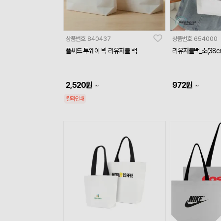
상품번호
840437
상품번호
654000
플씨드 투웨이 빅 리유저블 백
리유저블백_소(38cm
2,520
원
972
원
~
~
칼라인쇄