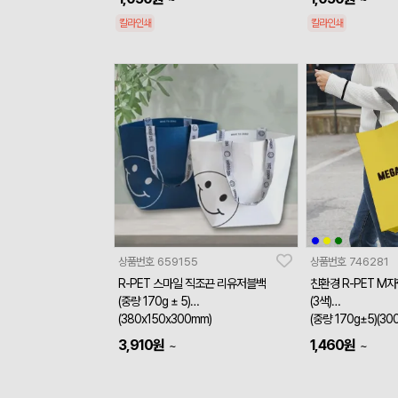
칼라인쇄
칼라인쇄
상품번호
659155
상품번호
746281
R-PET 스마일 직조끈 리유저블백
친환경 R-PET M
(중량 170g ± 5)
(3색)
(380x150x300mm)
(중량 170g±5)(30
3,910
원
1,460
원
~
~