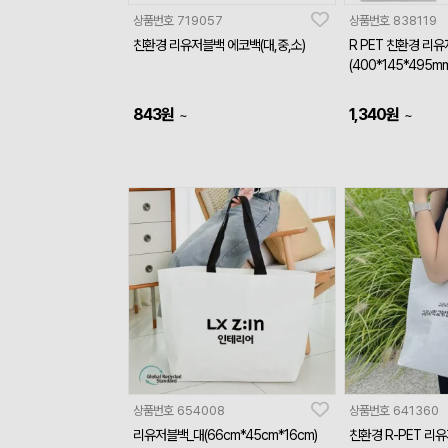
상품번호
719057
상품번호
838119
친환경 리유저블백 에코백(대,중,소)
R PET 친환경 리
(400*145*495mm
843
원
1,340
원
~
~
상품번호
654008
상품번호
641360
리유저블백_대(66cm*45cm*16cm)
친환경 R-PET 리유