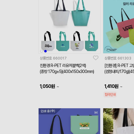
상품번호
660017
상품번호
661303
친환경 R-PET 리유저블백(2색)
[친환경] R-PET 
(중량 170g±5)(400x150x300mm)
(검정내피/170g)(4
1,050
원
1,410
원
~
~
칼라인쇄