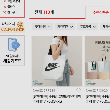
8
보온보냉백
9
물티슈
전체
110
개
추천상품순
10
장바구니
대박머니
₩
구매수량
가격검색
무료제공
제품
COUPON
SHOP
모바일에서도
세종기프트
상품번호
677239
상품번호
713620
[친환경인증] R-PET 고밀도 리유저블백
[친환경인증] R-P
(검정내피/170g)(S~XL)
(검정내피/170g)(소