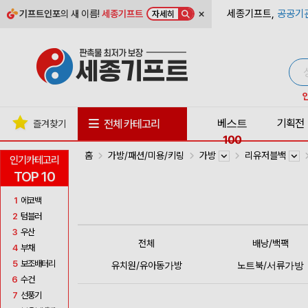
×
세종기프트,
공공기
기프트인포
의 새 이름!
세종기프트
자세히
베스트
기획전
전체 카테고리
즐겨찾기
100
홈
가방/패션/미용/키링
가방
리유저블백
인기카테고리
TOP 10
1
에코백
2
텀블러
3
우산
전체
배낭/백팩
4
부채
5
보조배터리
유치원/유아동가방
노트북/서류가방
6
수건
7
선풍기