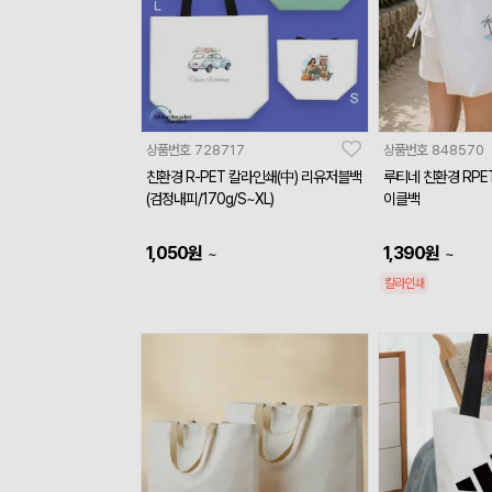
상품번호
728717
상품번호
848570
친환경 R-PET 칼라인쇄(中) 리유저블백
루티네 친환경 RPE
(검정내피/170g/S~XL)
이클백
1,050
원
1,390
원
~
~
칼라인쇄