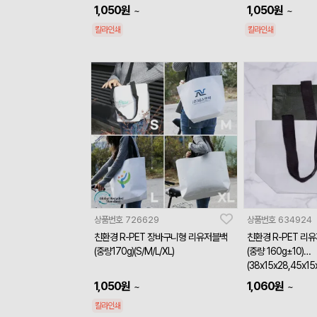
1,050
원
1,050
원
~
~
칼라인쇄
칼라인쇄
상품번호
726629
상품번호
634924
친환경 R-PET 장바구니형 리유저블백
친환경 R-PET 리
(중량170g)(S/M/L/XL)
(중량 160g±10)
(38x15x28,45x15
0x24x42cm)
1,050
원
1,060
원
~
~
칼라인쇄