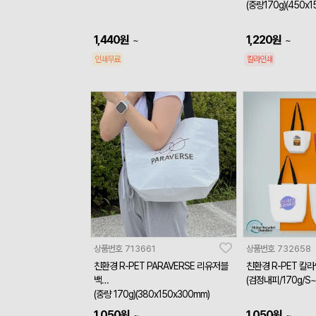
(중량170g)(450x
1,440
원
1,220
원
~
~
인쇄무료
칼라인쇄
상품번호
713661
상품번호
732658
친환경 R-PET PARAVERSE 리유저블
친환경 R-PET 칼
백
(검정내피/170g/S~
(중량 170g)(380x150x300mm)
1,050
원
1,050
원
~
~