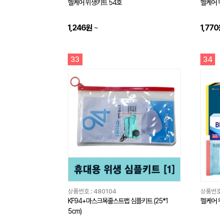
헬케어 위생키트 54호
헬케어 
1,246원
~
1,77
33
34
상품번호 :
480104
상품번호
KF94+마스크목줄스트랩 심플키트 (25*1
헬케어 
5cm)