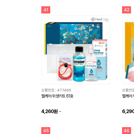
41
42
상품번호 :
477465
상품번호
헬케어 위생키트 61호
헬케어 위
4,260원
~
6,29
45
46