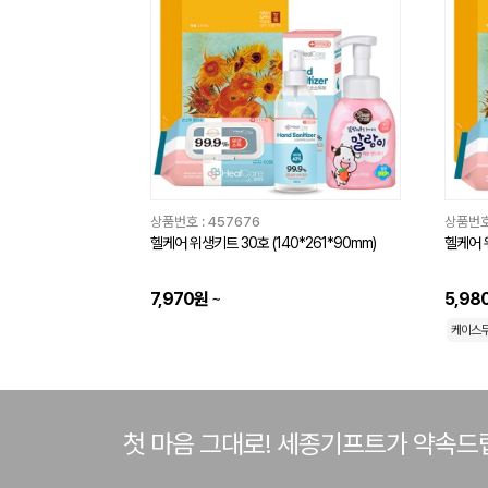
상품번호 :
457676
상품번호
헬케어 위생키트 30호 (140*261*90mm)
헬케어 위
7,970원
~
5,98
케이스
첫 마음 그대로! 세종기프트가 약속드