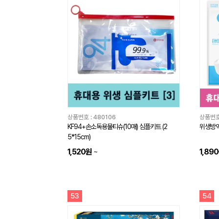
상품번호 :
480106
상품번호
KF94+손소독용물티슈(10매) 심플키트 (2
위생방역 
5*15cm)
1,520원
~
1,89
53
54