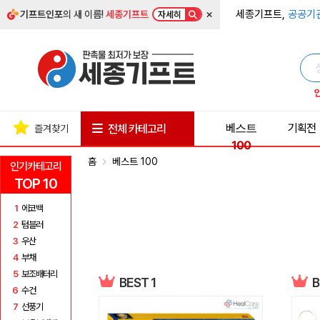
×
세종기프트,
공공기
기프트인포
의 새 이름!
세종기프트
자세히
베스트
기획전
전체 카테고리
즐겨찾기
100
홈
베스트 100
인기카테고리
TOP 10
1
에코백
2
텀블러
3
우산
4
부채
5
보조배터리
BEST 1
B
6
수건
7
선풍기