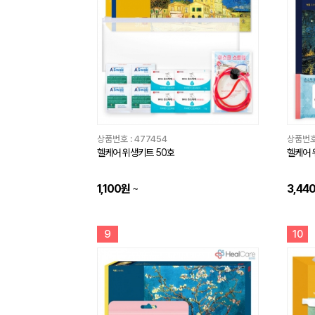
상품번호 :
477454
상품번호
헬케어 위생키트 50호
헬케어 
1,100원
~
3,44
9
10