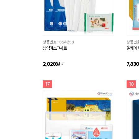
상품번호 :
654253
상품번호
방역마스크세트
헬케어 
2,020원
~
7,83
17
18