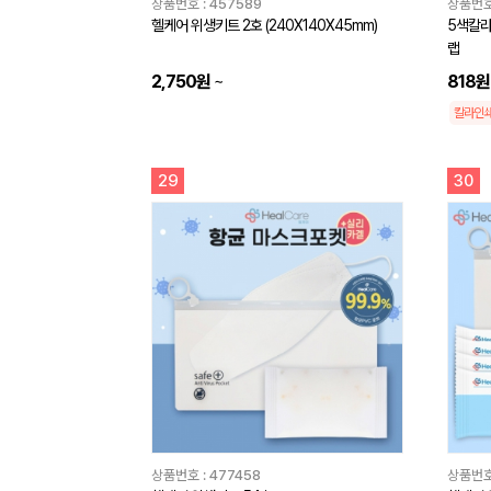
상품번호 :
457589
상품번호
헬케어 위생키트 2호 (240X140X45mm)
5색칼라
랩
2,750원
~
818원
칼라인
29
30
상품번호 :
477458
상품번호