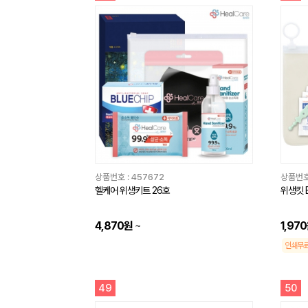
상품번호 :
457672
상품번호
헬케어 위생키트 26호
위생킷 
4,870원
~
1,97
인쇄무
49
50