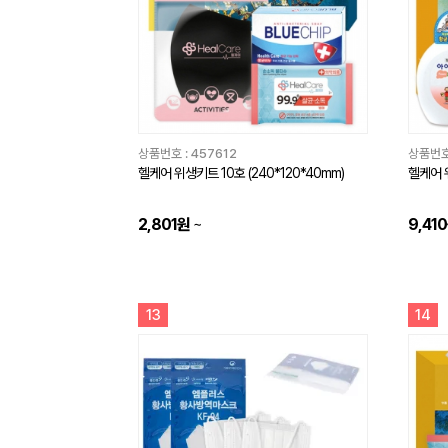
상품번호 :
457612
상품번호
헬케어 위생키트 10호 (240*120*40mm)
헬케어 
2,801원
~
9,41
13
14