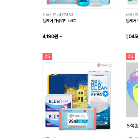
상품번호 :
477463
상품번호
헬케어 위생키트 59호
헬케어 
4,190원
~
1,04
25
26