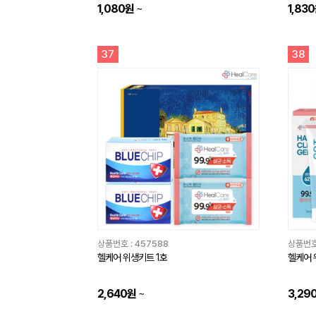
1,080원
~
1,83
37
38
상품번호 :
457588
상품번호
헬케어 위생키트 1호
헬케어 위
2,640원
~
3,29