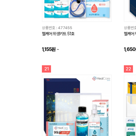
상품번호 :
477455
상품번호
헬케어 위생키트 51호
헬케어 
1,155원
~
1,65
21
22