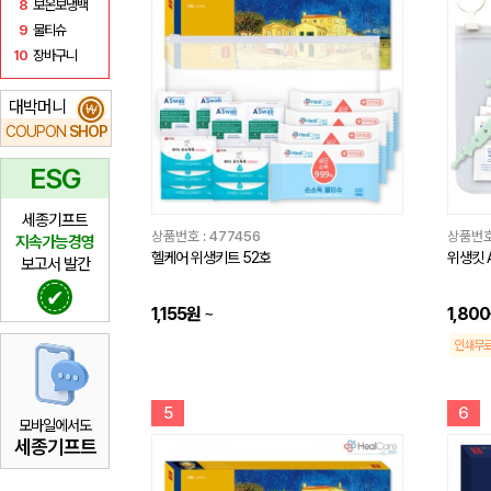
8
보온보냉백
9
물티슈
10
장바구니
대박머니
₩
COUPON
SHOP
ESG
세종기프트
상품번호 :
477456
상품번호
지속가능경영
헬케어 위생키트 52호
위생킷 
보고서 발간
✔
1,155원
~
1,80
인쇄무
5
6
모바일에서도
세종기프트