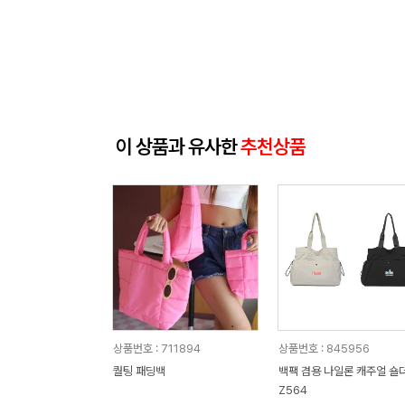
이 상품과 유사한
추천상품
상품번호 : 711894
상품번호 : 845956
퀄팅 패딩백
백팩 겸용 나일론 캐주얼 숄
Z564