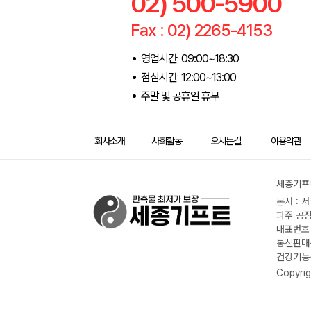
02) 500-5900
Fax : 02) 2265-4153
영업시간 09:00~18:30
점심시간 12:00~13:00
주말 및 공휴일 휴무
회사소개
사회활동
오시는길
이용약관
세종기프트
본사 : 
파주 공장
대표번호 :
통신판매신
건강기능식
Copyrig