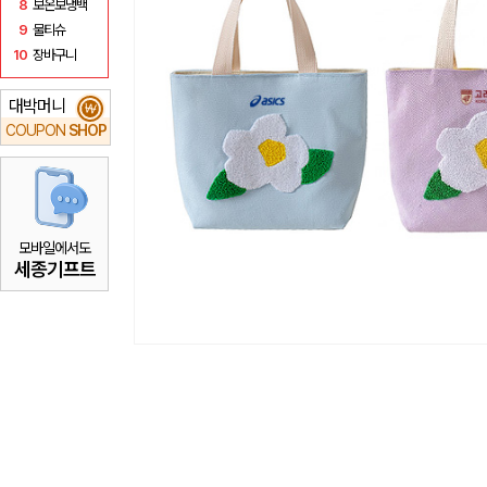
8
보온보냉백
9
물티슈
10
장바구니
대박머니
₩
COUPON
SHOP
모바일에서도
세종기프트