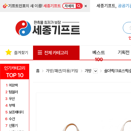
×
세종기프트,
공공기
기프트인포
의 새 이름!
세종기프트
자세히
베스트
기획전
전체 카테고리
즐겨찾기
100
인기카테고리
홈
가방/패션/미용/키링
가방
숄더백/크로스백
TOP 10
1
에코백
2
텀블러
3
우산
4
부채
5
보조배터리
6
수건
7
선풍기