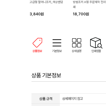
고급형 할머니조끼_색상랜덤
방범조끼 A형 주문제작 전
쇄
3,840원
18,700원
상품정보
기본정보
상세설명
인쇄샘플
상품 기본정보
상품 규격
상세페이지 참고