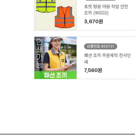
포켓 형광 야광 작업 안전
조끼 (WS02)
3,670원
상품번호 859131
패션 조끼 주문제작 전사인
쇄
7,560원