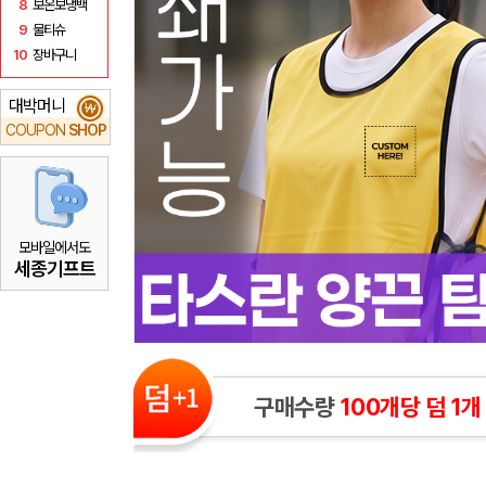
8
보온보냉백
9
물티슈
10
장바구니
대박머니
₩
COUPON
SHOP
모바일에서도
세종기프트
구매수량
100개당 덤 1개