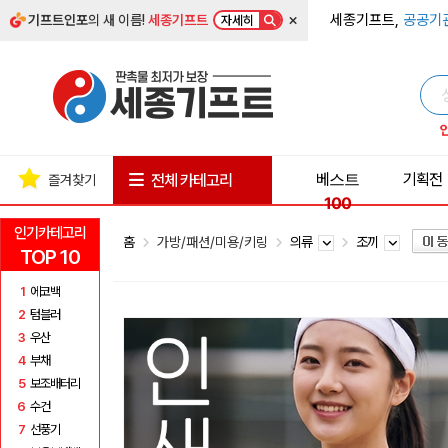
×
세종기프트,
공공기
기프트인포
의 새 이름!
세종기프트
자세히
베스트
기획전
전체 카테고리
즐겨찾기
100
인기카테고리
홈
가방/패션/미용/키링
의류
조끼
TOP 10
1
에코백
2
텀블러
3
우산
4
부채
5
보조배터리
6
수건
7
선풍기