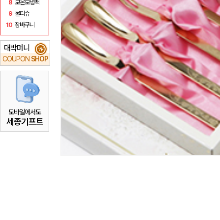
8
보온보냉백
9
물티슈
10
장바구니
대박머니
₩
COUPON
SHOP
모바일에서도
세종기프트