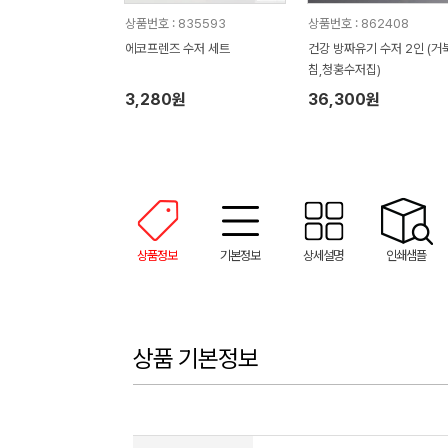
상품번호 : 835593
상품번호 : 862408
에코프렌즈 수저 세트
건강 방짜유기 수저 2인 (거
침,청홍수저집)
3,280원
36,300원
상품정보
기본정보
상세설명
인쇄샘플
상품 기본정보