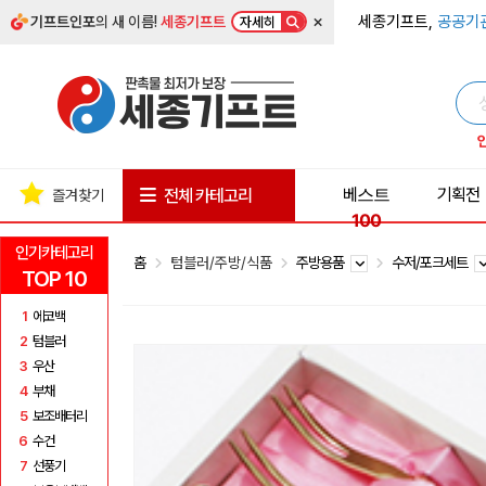
×
세종기프트,
공공기
기프트인포
의 새 이름!
세종기프트
자세히
베스트
기획전
전체 카테고리
즐겨찾기
100
인기카테고리
홈
텀블러/주방/식품
주방용품
수저/포크세트
TOP 10
1
에코백
2
텀블러
3
우산
4
부채
5
보조배터리
6
수건
7
선풍기