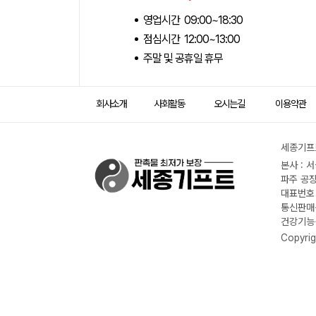
영업시간 09:00~18:30
점심시간 12:00~13:00
주말 및 공휴일 휴무
회사소개
사회활동
오시는길
이용약관
세종기프트
본사 : 
파주 공장
대표번호 :
통신판매신
건강기능식
Copyrig