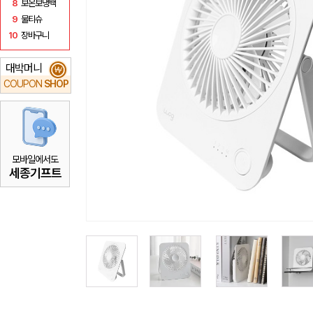
8
보온보냉백
9
물티슈
10
장바구니
대박머니
₩
COUPON
SHOP
모바일에서도
세종기프트