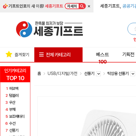
×
세종기프트,
공공기
기프트인포
의 새 이름!
세종기프트
자세히
베스트
기획전
전체 카테고리
즐겨찾기
100
인기카테고리
홈
USB/디지털/가전
선풍기
탁상용 선풍기
TOP 10
1
에코백
2
텀블러
3
우산
4
부채
5
보조배터리
6
수건
7
선풍기