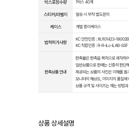
박스포장수량
1박스 40개
스티커/라벨지
발송 시 부착 별도문의
케이스
개별 종이케이스
KC 안전인증 : XU101423-18002B
법적허가사항
KC 적합인증 : R-R-iLc-iLAB-SSF
판촉물은 판촉을 목적으로 제작하여
일반상품으로 판매는 신중히 판단해
판촉상품 안내
제공되는 상품의 사진은 이해를 
모니터의 해상도, 이미지의 품질에 
상품 규격 및 사이즈는 재는 방법과
상품 상세설명