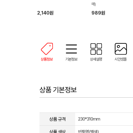
매)
2,140원
989원
상품정보
기본정보
상세설명
시안샘플
상품 기본정보
상품 규격
230*310mm
상품 색상
반투명(백색)