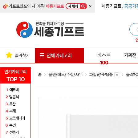
×
세종기프트,
공공기
기프트인포
의 새 이름!
세종기프트
자세히
베스트
기획전
전체 카테고리
즐겨찾기
100
인기카테고리
홈
볼펜/메모/수첩/사무
파일류/PP용품
클리어
TOP 10
1
에코백
2
텀블러
3
우산
4
부채
5
보조배터리
6
수건
7
선풍기