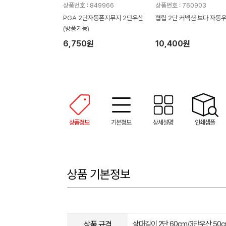
상품번호 : 849966
상품번호 : 760903
PGA 2단자동폰지무지 2단우산
협립 2단 커넥션 보다 자동
(방풍기능)
6,750원
10,400원
상품정보
기본정보
상세설명
인쇄샘플
상품 기본정보
상품 규격
살대길이 2단 60cm/3단우산 50