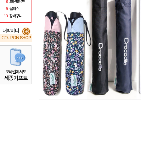
8
보온보냉백
9
물티슈
10
장바구니
대박머니
₩
COUPON
SHOP
모바일에서도
세종기프트