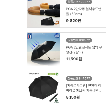
상품번호 420877
PGA 2단자동 블랙우드핸
들 (58cm)
9,820원
상품번호 831572
PGA 2단완전자동 암막 우
양산(2칼라)
11,590원
상품번호 847577
[피에르가르뎅] 친환경 리
싸이클 패브릭 자동 2단우
산
8,150원