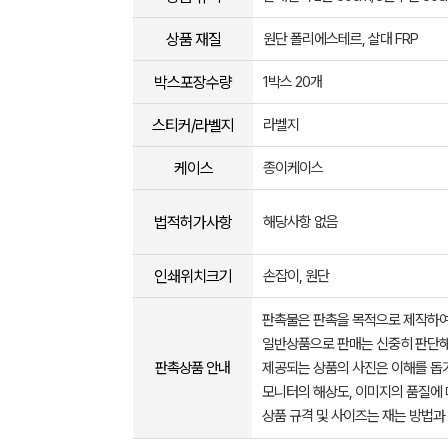
상품 재질
원단 폴리에스테르, 살대 FRP
박스포장수량
1박스 20개
스티커/라벨지
라벨지
케이스
종이케이스
법적허가사항
해당사항 없음
인쇄위치크기
손잡이, 원단
판촉물은 판촉을 목적으로 제작하여
일반상품으로 판매는 신중히 판단해
판촉상품 안내
제공되는 상품의 사진은 이해를 
모니터의 해상도, 이미지의 품질에 
상품 규격 및 사이즈는 재는 방법과