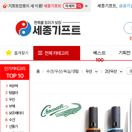
×
세종기프트,
공공기
기프트인포
의 새 이름!
세종기프트
자세히
베스트
기획전
전체 카테고리
즐겨찾기
100
인기카테고리
홈
수건/우산/욕실/생활
우산
2단우산
TOP 10
1
에코백
2
텀블러
3
우산
4
부채
5
보조배터리
6
수건
7
선풍기