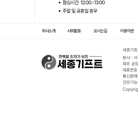
점심시간 12:00~13:00
주말 및 공휴일 휴무
회사소개
사회활동
오시는길
이용약관
세종기프트
본사 : 
파주 공장
대표번호 :
통신판매신
건강기능식
Copyrig