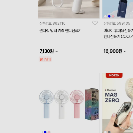
상품번호
862110
상품번호
599135
윈디링 멀티 키링 핸디선풍기
머레이 휴대용선풍기
핸디선풍기 COOL-
7,130
원
16,900
원
~
~
칼라인쇄