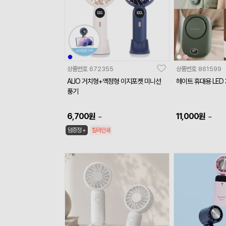
상품번호
672355
상품번호
861599
ALIO 거치형+액정형 이지포켓 미니선
헤이트 휴대용 LED
풍기
6,700
원
11,000
원
~
~
덤증정 +
칼라인쇄