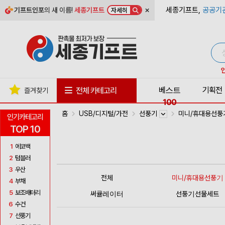
×
세종기프트,
공공기
기프트인포
의 새 이름!
세종기프트
자세히
베스트
기획전
전체 카테고리
즐겨찾기
100
홈
USB/디지털/가전
선풍기
미니/휴대용선
인기카테고리
TOP 10
1
에코백
2
텀블러
3
우산
전체
미니/휴대용선풍기
4
부채
5
보조배터리
써큘레이터
선풍기선물세트
6
수건
7
선풍기