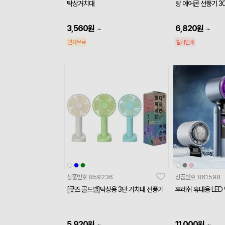
탁상거치대
량 에어콘 선풍기 3
3,560
원
6,820
원
~
~
인쇄무료
칼라인쇄
상품번호
859236
상품번호
861598
[굿즈 골드넬]탁상용 3단 거치대 선풍기
후레쉬 휴대용 LED
5,920
원
11,000
원
~
~