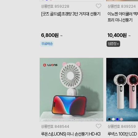
상품번호
859228
상품번호
839224
[굿즈 골드넬]초경량 3단 거치대 선풍기
이노젠 아이쿨러 맥
프리 미니선풍기
6,800
원
10,400
원
~
~
무료배송
덤증정 +
상품번호
848544
상품번호
849559
루온스(LUONS) 미니 손선풍기 HD-K3
루넥스 100단 LC