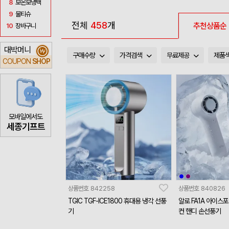
8
보온보냉백
9
물티슈
전체
458
개
추천상품순
10
장바구니
대박머니
₩
구매수량
가격검색
무료제공
제품
COUPON
SHOP
모바일에서도
세종기프트
상품번호
842258
상품번호
840826
TGIC TGF-ICE1800 휴대용 냉각 선풍
알로 FA1A 아이스
기
컨 핸디 손선풍기