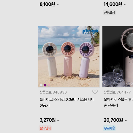
8,100
원
14,600
원
~
~
선물포장
상품번호
840830
상품번호
764477
플레이고 F22 BLDC모터 저소음 미니
오아 아이스볼트 휴
선풍기
손 선풍기
3,270
원
20,700
원
~
~
칼라인쇄
무료배송