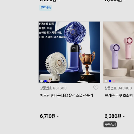
무료배송
상품번호
861600
상품번호
848480
에르딘 휴대용 LED 5단 조절 선풍기
브리온 무쿠 초소형 
6,710
원
6,380
원
~
~
쿠폰증정