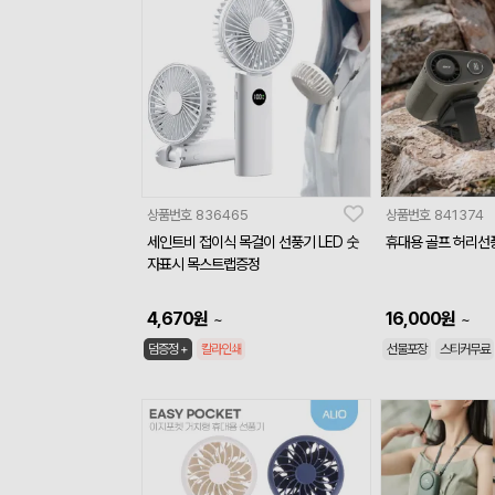
상품번호
836465
상품번호
841374
세인트비 접이식 목걸이 선풍기 LED 숫
휴대용 골프 허리선
자표시 목스트랩증정
4,670
원
16,000
원
~
~
덤증정 +
칼라인쇄
선물포장
스티커무료