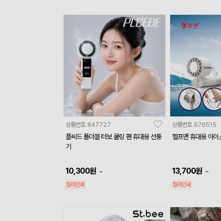
상품번호
847727
상품번호
676515
플씨드 폴더블 터보 쿨링 팬 휴대용 선풍
헬프맨 휴대용 아이
기
10,300
원
13,700
원
~
~
칼라인쇄
칼라인쇄