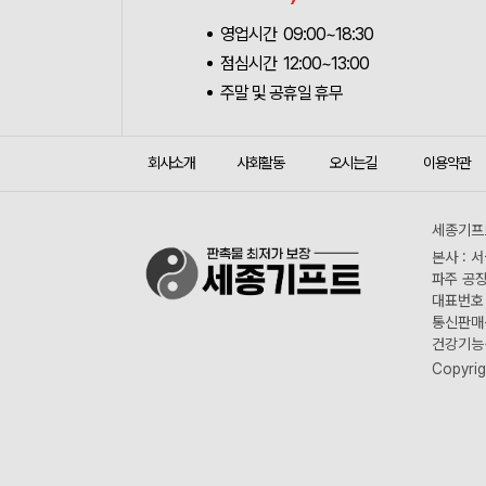
영업시간 09:00~18:30
점심시간 12:00~13:00
주말 및 공휴일 휴무
회사소개
사회활동
오시는길
이용약관
세종기프트
본사 : 
파주 공장
대표번호 :
통신판매신
건강기능식
Copyrig