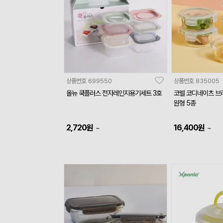
상품번호
699550
상품번호
835005
올뉴 쿡플러스 전자레인지용기세트 3호
코렐 코디네이츠 브
원형 5종
2,720
원
16,400
원
~
~