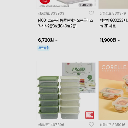
상품번호
833933
상품번호
830379
(400℃오븐가능)뮬본하임 오븐글라스
락앤락 G302S3 
직사각2종3호(1040ml2종)
ml 3P 세트
6,720
원
11,900
원
~
~
무료배송
상품번호
497896
상품번호
835016