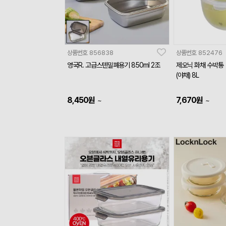
상품번호
856838
상품번호
852476
영국R. 고급스텐밀폐용기 850ml 2조
제오닉 화채 수박통
(야채) 8L
8,450
원
7,670
원
~
~