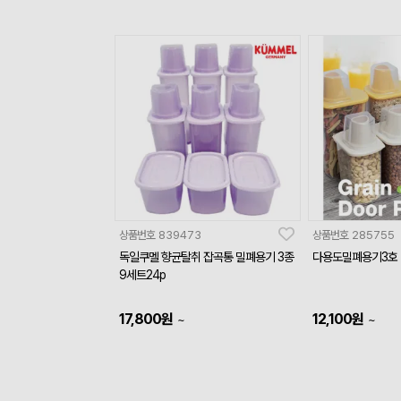
상품번호
839473
상품번호
285755
독일쿠멜 향균탈취 잡곡통 밀폐용기 3종
다용도밀폐용기3호
9세트24p
17,800
원
12,100
원
~
~