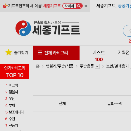
×
세종기프트,
공공기
기프트인포
의 새 이름!
세종기프트
자세히
베스트
기획전
전체 카테고리
즐겨찾기
100
홈
텀블러/주방/식품
주방용품
보관/밀폐용기
인기카테고리
TOP 10
1
에코백
2
텀블러
3
우산
전체
글라스락
4
부채
5
보조배터리
6
수건
7
선풍기