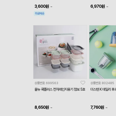
3,600
원
6,970
원
~
~
무료배송
상품번호
699563
상품번호
802485
올뉴 쿡플러스 전자레인지용기 점보 5호
더스텐 K 데일리 후
8,650
원
7,760
원
~
~