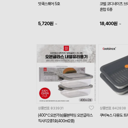
맛쿡스퀘어 5호
코렐 코디네이츠 브
혼합 6종
5,720
원
18,400
원
~
~
상품번호
833931
상품번호
842838
(400℃오븐가능)뮬본하임 오븐글라스
쿠비녹스 다용도 트레
직사각2종1호(400ml2종)