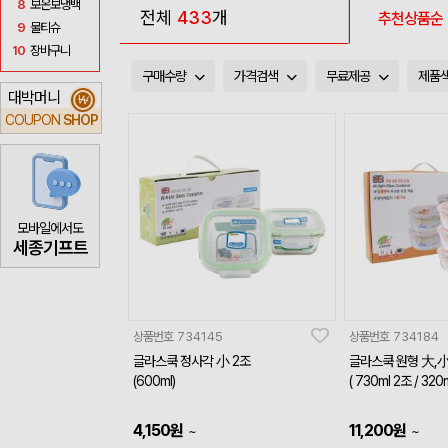
8
보온보냉백
전체
433
개
추천상품순
9
물티슈
10
장바구니
구매수량
가격검색
무료제공
제품
대박머니
₩
COUPON
SHOP
모바일에서도
세종기프트
상품번호
734145
상품번호
734184
글라스쿡 정사각 小 2조
글라스쿡 원형 大,小
(600ml)
( 730ml 2조 / 320
4,150
원
11,200
원
~
~