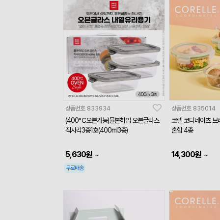
상품번호
833934
상품번호
835014
(400℃오븐가능)뮬본하임 오븐글라스
코렐 코디네이츠 브
직사각3종1호(400ml3종)
혼합 4종
5,630
원
14,300
원
~
~
무료배송