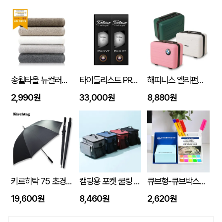
송월타올 뉴컬러무지 150g (30수/40*80cm)
타이틀리스트 PRO V1 6구세트 (45X95X135mm)
해피니스 엘리펀트 베이직 인텐시브 레디백
2,990원
33,000원
8,880원
키르히탁 75 초경량 올카본 UV 암막우산
캠핑용 포켓 쿨링 300D PEVA 보냉 쿨링 방수백
큐브형-큐브박스점착메모함+팝업필름지(10매)+(인입식-내장형자석)
19,600원
8,460원
2,620원