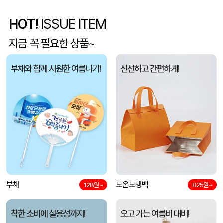
HOT!
ISSUE ITEM
특대형 타포린가방 화이트 (520x350x380mm)
박OO
08-10
지금 꼭 필요한 상품~
장바구니형 컬러 타포린백 대형(4색) (중량 140g±5)(400x250x400mm)
김OO
08-10
부채와 함께 시원한 여름나기!
신선하고 간편하게!
오코텍스 GRS인증 에코 지퍼 파우치 (230x60x160mm)
김OO
08-10
시치미쓱 그린 아기물티슈 고평량 프리미엄 두툼한 엠보싱 물티슈 10팩
박OO
08-10
액센 U26 블럭 메탈 USB메모리 4GB~128GB
박OO
08-10
레인보우 5칸 인덱스 문서정리 도큐먼트 수납보관 화일(파일) 홀더
최OO
08-10
유로3색 화이트3링볼펜(독일잉크/컬러인쇄가능)
최OO
08-10
부채
보온보냉백
128원~
825원~
투명 빨대 텀블러 450ml
박OO
08-10
착한 소비에 실용성까지!
오고 가는 여름비 대비!