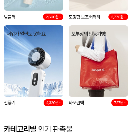
텀블러
도킹형 보조배터리
2,800원~
3,770원~
더위가 얼씬도 못해요.
보부상의 만능가방!
선풍기
타포린백
4,320원~
727원~
카테고리별
인기 판촉물