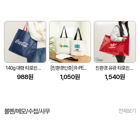
140g 대형 타포린백 네이비(레드끈) (400x250x400mm)
[친환경인증] R-PET 고밀도 리유저블백 (검정내피/170g)(S~XL)
친환경 유광 타포린백 특대형(2색) (530x300x380mm)
988원
1,050원
1,540원
볼펜/메모/수첩/사무
전체보기