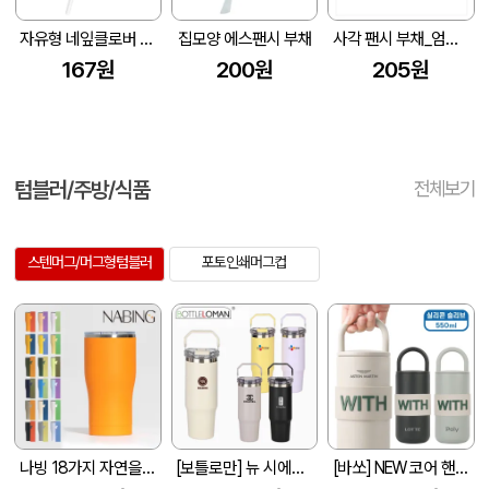
자유형 네잎클로버 막대팬시 (반투) 부채 (190파이)
집모양 에스팬시 부채
사각 팬시 부채_엄카맨 (175X190mm)
167원
200원
205원
텀블러/주방/식품
전체보기
스텐머그/머그형텀블러
포토인쇄머그컵
나빙 18가지 자연을 담은 304 스텐 슬라이드캡 텀블러 600ml
[보틀로만] 뉴 시에나 텀블러 900ml
[바쏘] NEW 코어 핸들 텀블러 550ml