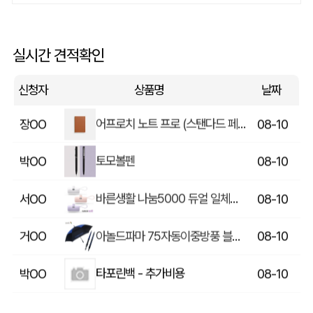
전면 자석스티커(65*44mm)
류OO
08-10
뉴백색고체형광펜 (국산)
백OO
08-10
실시간 견적확인
컬러 에코백 민자형 360 (360x420mm)
강OO
08-10
신청자
상품명
날짜
어프로치 노트 프로 (스탠다드 페이퍼)
장OO
08-10
토모볼펜
박OO
08-10
바른생활 나눔5000 듀얼 일체형 도킹 보조배터리5000mAh C타입/8핀
서OO
08-10
아놀드파마 75자동이중방풍 블랙블루(방풍기능)
거OO
08-10
타포린백 - 추가비용
박OO
08-10
미니형 미니고급형 부직포가방
김OO
08-10