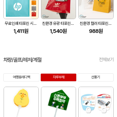
무료인쇄 타포린 시장가방 대형 (45*40*20cm)(바닥 보강 있음)
친환경 유광 타포린백 특대형(2색) (530x300x380mm)
친환경 컬러 타포린백 대형(2색) (중량 140g±5)(400x250x400mm)
1,411원
1,540원
988원
차량/골프/레저/계절
전체보기
여행용레디백
자루부채
선풍기