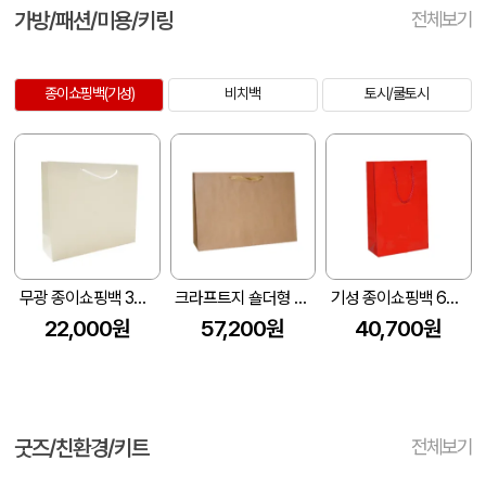
가방/패션/미용/키링
전체보기
종이쇼핑백(기성)
비치백
토시/쿨토시
무광 종이쇼핑백 3호(백색) (1묶음-50EA)(330x100x290mm)
크라프트지 숄더형 쇼핑백 中 (1묶음-100EA)(450x120x300mm)
기성 종이쇼핑백 6호(레드) (1묶음-100EA)(180x80x300mm)
22,000원
57,200원
40,700원
굿즈/친환경/키트
전체보기