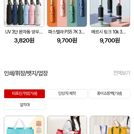
UV 3단 완자동 양우산
파스텔라 PS5 7K 3단 수동 양우산(UPF50+)
메르시 링크 10k 3단 자동 거꾸로 양우산 (UPF50+)
3,820원
9,700원
9,700원
인쇄/휘장/뱃지/업장
전체보기
타포린가방(기성)
단상자 제작
종이쇼핑백(기성)
앞치마