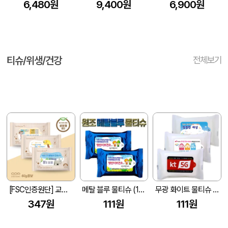
6,480원
9,400원
6,900원
티슈/위생/건강
전체보기
[FSC인증원단] 교회전도 3종 생분해 물티슈 10매(엠보싱)
메탈 블루 물티슈 (10매/15매/20매) (150*90mm)
무광 화이트 물티슈 (10매/15매/20매) (150*90mm)
347원
111원
111원