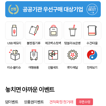
USB 메모리
볼펜·필기류
에코백·쇼핑백
텀블러·보온병
수건·타올
티슈·물티슈
여행용품
선물세트
뱃지·메달
전체보기
놓치면 아까운 이벤트
덤이벤트
상품권이벤트
견적확정·첫거래
쿠폰수령