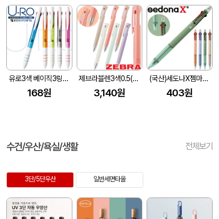
유로3색 베이직3링볼펜(독일잉크/컬러인쇄가능)
제브라블렌3색0.5(마카롱컬러)
(국산)세도나X젬마니들3색(0.7mm)(독일잉크/초초저점도)
168원
3,140원
403원
수건/우산/욕실/생활
전체보기
3단/5단우산
일반세면타올