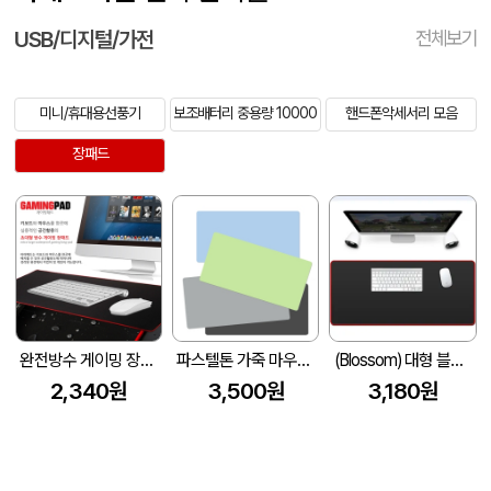
USB/디지털/가전
전체보기
미니/휴대용선풍기
보조배터리 중용량 10000
핸드폰악세서리 모음
장패드
완전방수 게이밍 장패드 (780x300x5mm)
파스텔톤 가죽 마우스장패드 (900X400X2mm)
(Blossom) 대형 블랙 마우스패드 1P
2,340원
3,500원
3,180원