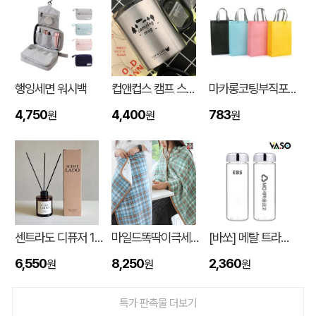
행잉세면 워시백
컵앤컵스 캠프 스텐 머그 440ml
마카롱코팅부직포가방 (300*430*105mm)
4,750
4,400
783
원
원
원
유로3색 베이직3링볼펜(독일잉크/컬러인쇄가능)
송OO
08-10
센트라도 디퓨저 150ml
마일드똑딱이극세사담요
[바쏘] 메탈 트라이탄 보틀 500ml
행잉세면 워시백
고OO
08-10
6,550
8,250
2,360
원
원
원
부직포 가방 일반형,가로형,세로고급형
신OO
08-10
특가 판촉물 더보기