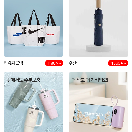
리유저블백
우산
1,188원~
4,560원~
밖에서도 수분보충
더 작고 더 가벼워요!