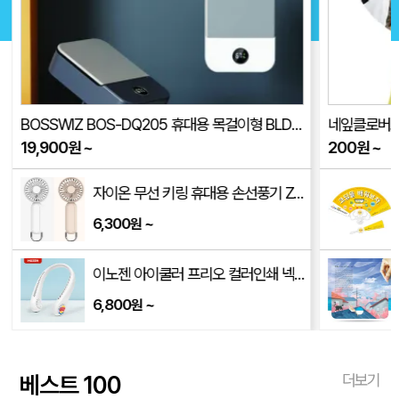
BOSSWIZ BOS-DQ205 휴대용 목걸이형 BLDC 선풍기(품절)
네잎클로버로고
19,900
원
~
200
원
~
185mm)
자이온 무선 키링 휴대용 손선풍기 ZCW-HF1500
6,300
~
원
x380mm)
이노젠 아이쿨러 프리오 컬러인쇄 넥밴드 선풍기 INOZEN i-cooler FRiO
6,800
~
원
베스트 100
더보기