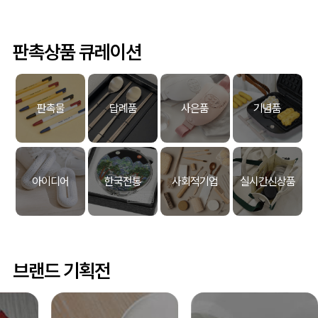
판촉상품 큐레이션
판촉물
답례품
사은품
기념품
아이디어
한국전통
사회적기업
실시간신상품
브랜드 기획전