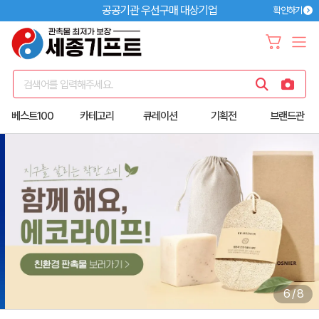
공공기관 우선구매 대상기업
확인하기
검색어를 입력해주세요.
베스트100
카테고리
큐레이션
기획전
브랜드관
6
/
8