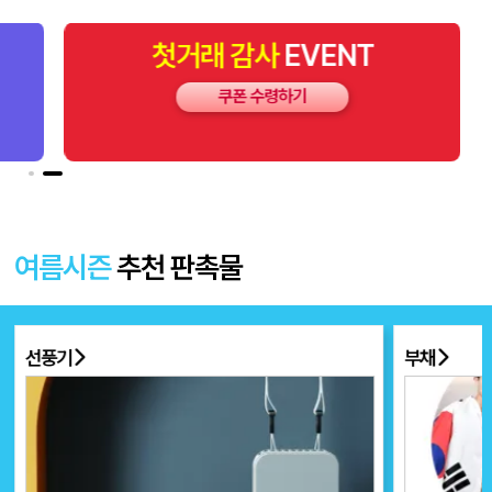
첫거래
감사
EVENT
쿠폰 수령하기
여름시즌
추천 판촉물
선풍기
부채