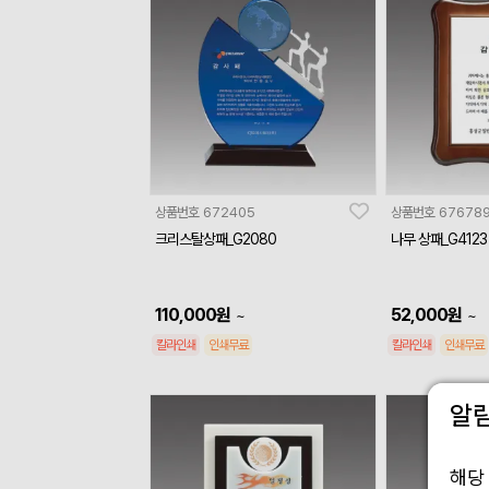
상품번호
672405
상품번호
67678
크리스탈상패_G2080
나무 상패_G4123
110,000
원
52,000
원
~
~
칼라인쇄
인쇄무료
칼라인쇄
인쇄무료
알
해당