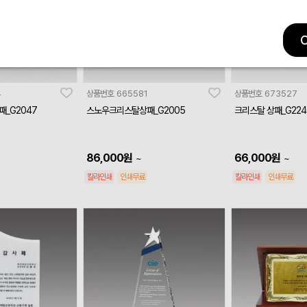
4
상품번호
665581
상품번호
673527
_G2047
스노우크리스탈상패_G2005
크리스탈 상패_G224
86,000
원
66,000
원
~
~
칼라인쇄
인쇄무료
칼라인쇄
인쇄무료