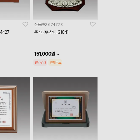
상품번호
674773
4427
주석나무 상패_G1041
151,000
원
~
칼라인쇄
인쇄무료