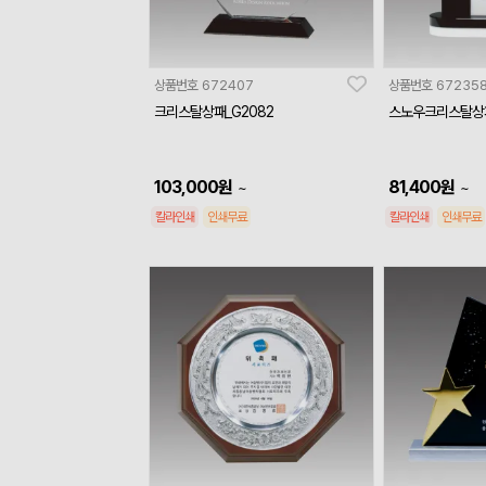
상품번호
672407
상품번호
67235
크리스탈상패_G2082
스노우크리스탈상패
103,000
원
81,400
원
~
~
칼라인쇄
인쇄무료
칼라인쇄
인쇄무료