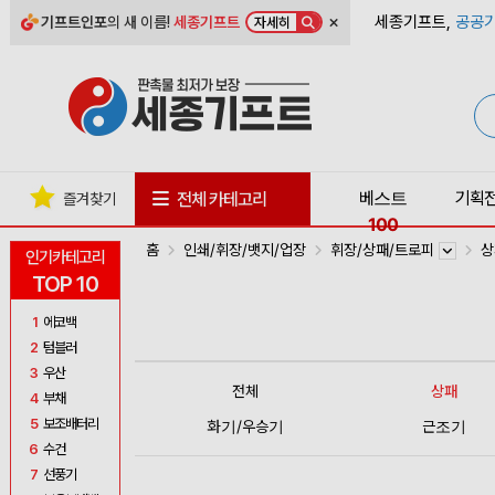
×
세종기프트,
공공기
기프트인포
의 새 이름!
세종기프트
자세히
베스트
기획
전체 카테고리
즐겨찾기
100
홈
인쇄/휘장/뱃지/업장
휘장/상패/트로피
인기카테고리
TOP 10
1
에코백
2
텀블러
3
우산
전체
상패
4
부채
5
보조배터리
화기/우승기
근조기
6
수건
7
선풍기