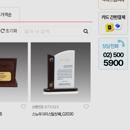
은가격순
카드 간편결제
초기화
상담전화
02) 500
5900
상품번호
672323
B
스노우크리스탈상패_G2030