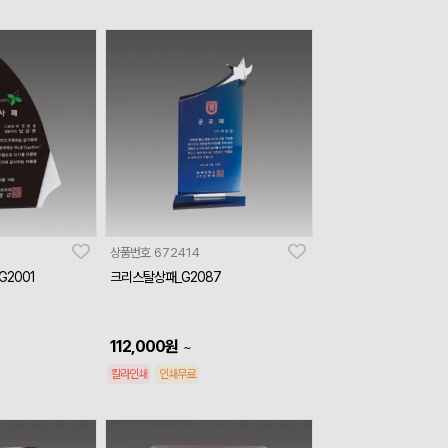
상품번호
672414
2001
크리스탈상패_G2087
112,000
원
~
칼라인쇄
인쇄무료