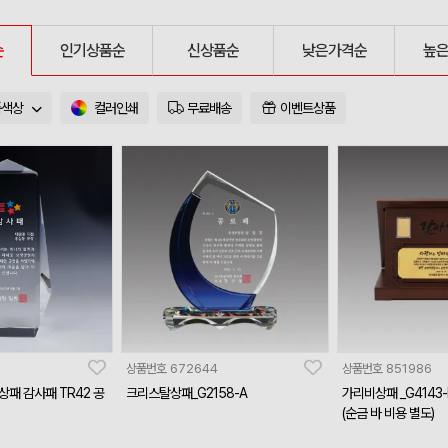
순
인기상품순
신상품순
낮은가격순
높
품색상
컬러인쇄
무료배송
이벤트상품
상품번호
672644
상품번호
851986
상패 감사패 TR42 공
크리스탈상패_G2158-A
가리비상패 _G4143-
(순금 바 비용 별도)