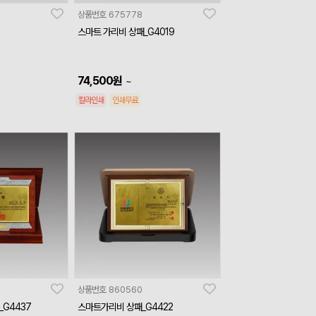
상품번호
675778
스마트 가리비 상패_G4019
74,500
원
~
칼라인쇄
인쇄무료
상품번호
860560
G4437
스마트가리비 상패_G4422