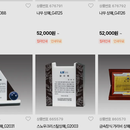
상품번호
676791
상품번호
676792
088
나무 상패_G4125
나무 상패_G4126
52,000
원
52,000
원
~
~
칼라인쇄
인쇄무료
칼라인쇄
인쇄무료
4
상품번호
665579
상품번호
860570
_G2031
스노우크리스탈상패_G2003
금속장식 가리비 상패_