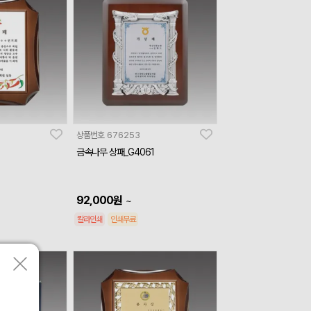
상품번호
676253
금속나무 상패_G4061
92,000
원
~
칼라인쇄
인쇄무료