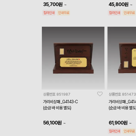
35,700
원
45,800
원
~
~
칼라인쇄
인쇄무료
칼라인쇄
인쇄무료
상품번호
851987
상품번호
851473
가리비상패 _G4143-C
가리비상패 _G414
(순금 바 비용 별도)
(순금 바 비용 별도
56,100
원
61,900
원
~
~
칼라인쇄
인쇄무료