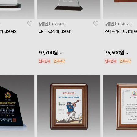
8
상품번호
672406
상품번호
860566
_G2042
크리스탈상패_G2081
스마트가리비 상패_G
97,700
원
75,500
원
~
~
칼라인쇄
인쇄무료
칼라인쇄
인쇄무료