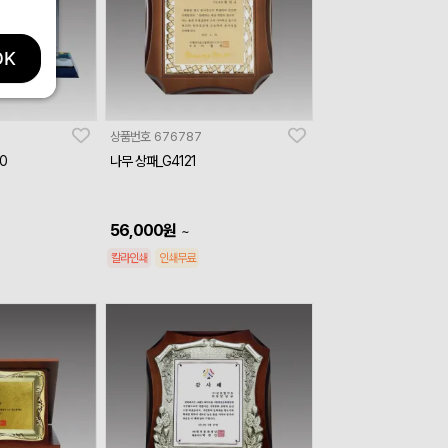
OK
상품번호
676787
0
나무 상패_G4121
56,000
원
~
칼라인쇄
인쇄무료