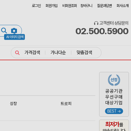
로그인
회원가입
비회원조회
장바구니
질문과답변
회사소개
고객센터 상담문의
02.500.5900
AI 이미지 검색
가격검색
가나다순
맞춤검색
공공기관
우선구매
대상기업
상장
트로피
BEST →
최저가
를
약속드립니다