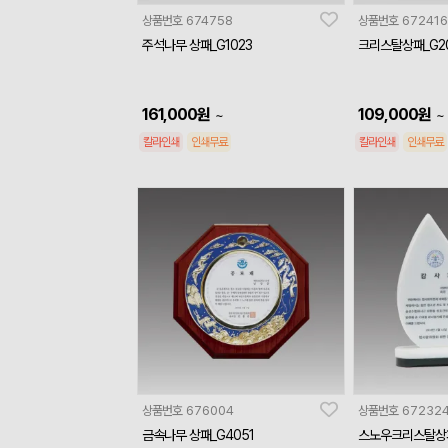
상품번호
674758
상품번호
672416
주석나무 상패_G1023
크리스탈상패_G2
161,000
원
109,000
원
~
~
칼라인쇄
인쇄무료
칼라인쇄
인쇄무료
상품번호
676004
상품번호
67232
금속나무 상패_G4051
스노우크리스탈상패