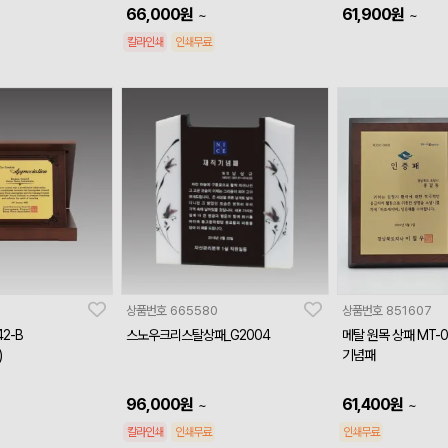
66,000
원
61,900
원
~
~
칼라인쇄
인쇄무료
상품번호
665580
상품번호
851607
2-B
스노우크리스탈상패_G2004
메탈 원목 상패 MT-
)
기념패
96,000
원
61,400
원
~
~
칼라인쇄
인쇄무료
인쇄무료