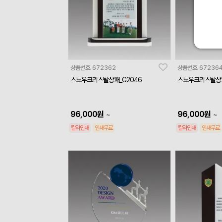
상품번호
672362
상품번호
67236
스노우크리스탈상패_G2046
스노우크리스탈상패
96,000
원
96,000
원
~
~
칼라인쇄
인쇄무료
칼라인쇄
인쇄무료