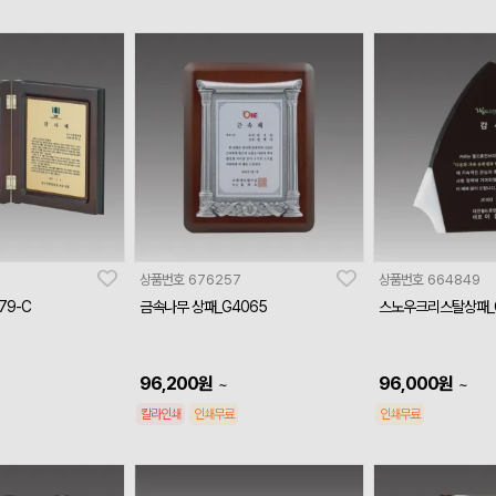
상품번호
676257
상품번호
664849
79-C
금속나무 상패_G4065
스노우크리스탈상패_G
96,200
원
96,000
원
~
~
칼라인쇄
인쇄무료
인쇄무료