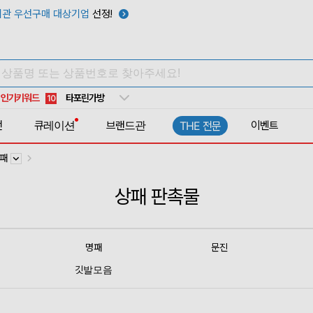
관 우선구매 대상기업
선정!
텀블러
7
쿨토시
8
넥쿨러
9
타포린가방
10
인기키워드
선풍기
1
전
큐레이션
브랜드관
이벤트
THE 전문
상패
상패 판촉물
명패
문진
깃발모음