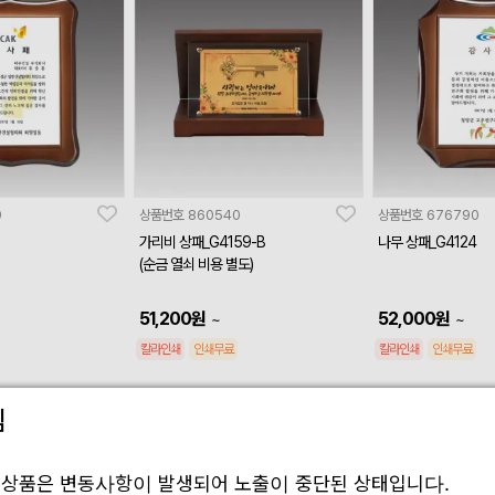
9
상품번호
860540
상품번호
676790
가리비 상패_G4159-B
나무 상패_G4124
(순금 열쇠 비용 별도)
51,200
원
52,000
원
~
~
칼라인쇄
인쇄무료
칼라인쇄
인쇄무료
림
 상품은 변동사항이 발생되어 노출이 중단된 상태입니다.