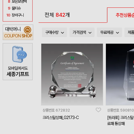
8
보온보냉백
9
물티슈
전체
842
개
추천상품
10
장바구니
대박머니
₩
구매수량
가격검색
무료제공
제
COUPON
SHOP
모바일에서도
세종기프트
상품번호
672832
상품번호
590810
크리스탈상패_G2173-C
[트라포] 크리스탈
로패 통상패