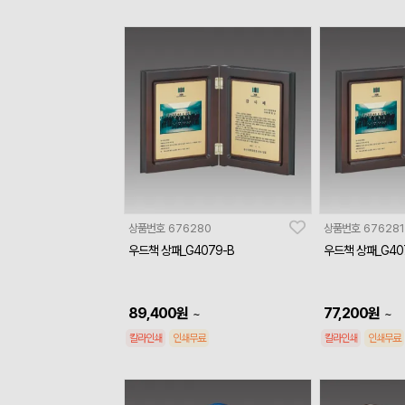
상품번호
676280
상품번호
676281
우드책 상패_G4079-B
우드책 상패_G40
89,400
원
77,200
원
~
~
칼라인쇄
인쇄무료
칼라인쇄
인쇄무료