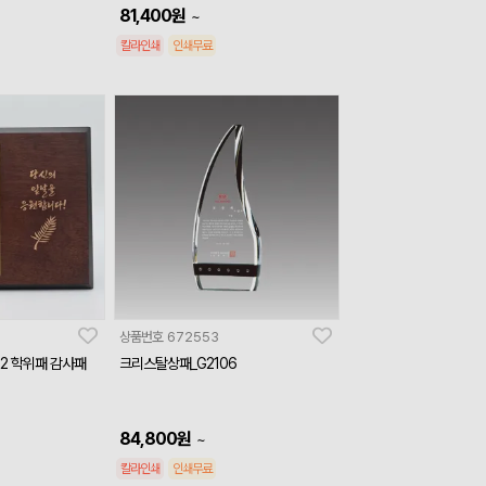
81,400
원
~
칼라인쇄
인쇄무료
상품번호
672553
02 학위패 감사패
크리스탈상패_G2106
84,800
원
~
칼라인쇄
인쇄무료