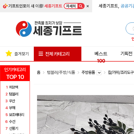
×
세종기프트,
공공기
기프트인포
의 새 이름!
세종기프트
자세히
베스트
기획전
전체 카테고리
즐겨찾기
100
인기카테고리
홈
텀블러/주방/식품
주방용품
칼/가위/조리도
TOP 10
1
에코백
2
텀블러
3
우산
4
부채
5
보조배터리
6
수건
7
선풍기