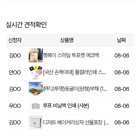
[굿즈 디홀] 핸들 머그 400ml
정OO
08-06
큐브 미니 구급 파우치단품
실시간 견적확인
이OO
08-06
신청자
상품명
날짜
행복이 스마일 투포켓 에코백
김OO
08-06
[국산 손목아대] 풀컬러인쇄 스포츠동호회 기업관공서행사 (약7*8cm)
안OO
08-06
(PP고투명)동굴이(원형)부채 (190*190mm)
김OO
08-06
루프 비닐백 인쇄 (사본)
무OO
08-06
디저트 베이커리상자 선물포장 (265*210*85mm)
김OO
08-06
2027년 시스템 스마트락 베이지 시스템 다이어리(25절,32절)
김OO
08-06