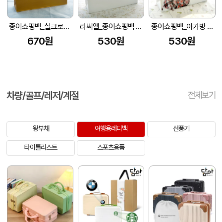
종이쇼핑백_실크로드 (380x100x370mm)
라씨엘_종이쇼핑백 (330x100x260mm)
종이쇼핑백_아가방 (320x100x280mm)
670원
530원
530원
차량/골프/레저/계절
전체보기
왕부채
여행용레디백
선풍기
타이틀리스트
스포츠용품