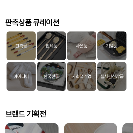
판촉상품 큐레이션
판촉물
답례품
사은품
기념품
아이디어
한국전통
사회적기업
실시간신상품
브랜드 기획전