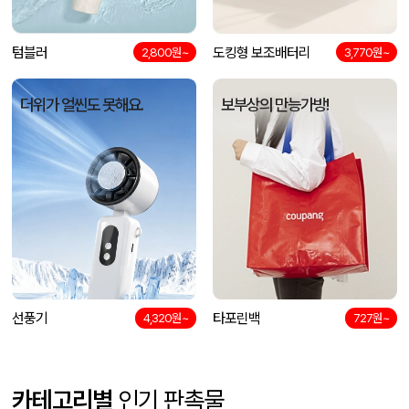
텀블러
도킹형 보조배터리
2,800원~
3,770원~
더위가 얼씬도 못해요.
보부상의 만능가방!
선풍기
타포린백
4,320원~
727원~
카테고리별
인기 판촉물