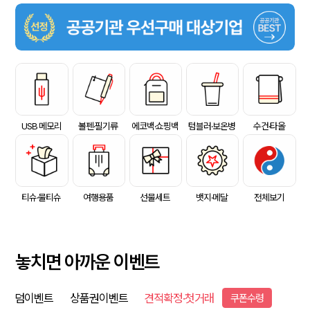
USB 메모리
볼펜·필기류
에코백·쇼핑백
텀블러·보온병
수건·타올
티슈·물티슈
여행용품
선물세트
뱃지·메달
전체보기
놓치면 아까운 이벤트
덤이벤트
상품권이벤트
견적확정·첫거래
쿠폰수령