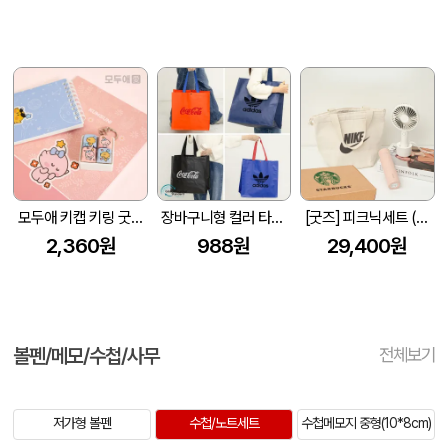
모두애 키캡 키링 굿즈
장바구니형 컬러 타포린백 대형(4색) (중량 140g±5)(400x250x400mm)
[굿즈] 피크닉세트 (보온보냉백+핸디선풍기+텀블러)
2,360원
988원
29,400원
볼펜/메모/수첩/사무
전체보기
저가형 볼펜
수첩/노트세트
수첩메모지 중형(10*8cm)