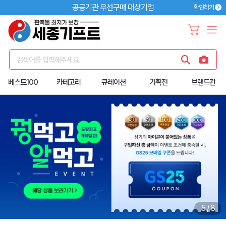
공공기관 우선구매 대상기업
확인하기
검색어를 입력해주세요.
베스트100
카테고리
큐레이션
기획전
브랜드관
5
/
8