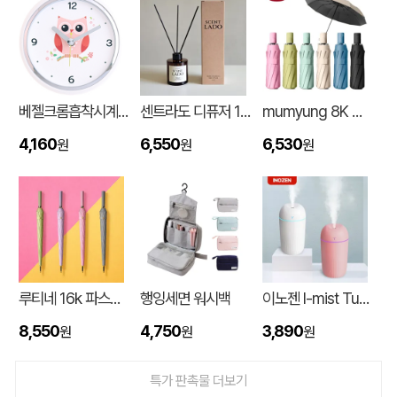
베젤크롬흡착시계_부엉이JS886
센트라도 디퓨저 150ml
mumyung 8K 암막 베이스 완전자동 3단 양우산
4,160
6,550
6,530
원
원
원
친환경 컬러 타포린백 특대형(2색) (중량 140g±5)(530x300x380mm)
조OO
08-06
루티네 16k 파스텔 자동 장우산
행잉세면 워시백
이노젠 I-mist Tumbler 미니가습기 420ml
[주문제작] 고퀄리티 엣지컵 10온스 이중종이컵
(OO
08-06
8,550
4,750
3,890
원
원
원
종이쇼핑백 제작
김OO
08-06
특가 판촉물 더보기