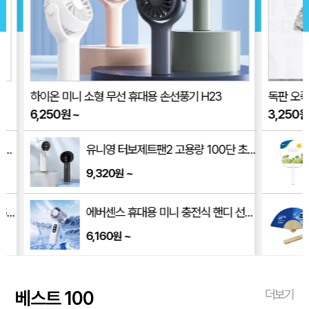
하이온 미니 소형 무선 휴대용 손선풍기 H23
독판 오죽선
6,250
원
~
3,250
원
~
유니영 터보제트팬2 고용량 100단 초고속 핸디 손선풍기 3000mAh (UNF3K)
9,320
~
원
0mm)
에버센스 휴대용 미니 충전식 핸디 선풍기
6,160
~
원
베스트 100
더보기