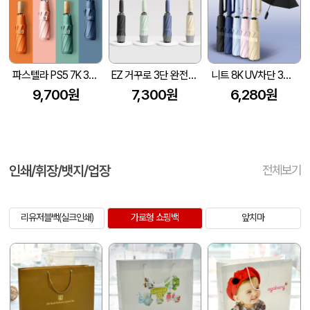
파스텔라 PS5 7K 3단 수동 양우산(UPF50+)
EZ 거꾸로 3단 완전자동 양우산
니트 8K UV차단 3단 완자동 양우산
9,700원
7,300원
6,280원
인쇄/휘장/뱃지/업장
전체보기
리유저블백(실크인쇄)
가로형 쇼핑백
앞치마