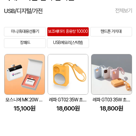
USB/디지털/가전
전체보기
미니/휴대용선풍기
보조배터리 중용량 10000
핸드폰 거치대
장패드
USB메모리(스틱형)
모스니에 MK 20W 고속도킹보조배터리 10000mAh 자석싸바리케이스
레파 GT02 35W 초고속충전 내장케이블 미러 보조배터리 10000mAh
레파 GT03 35W 초고속충전 내장케이블 보조배터리 10000mAh
15,100원
18,600원
18,800원