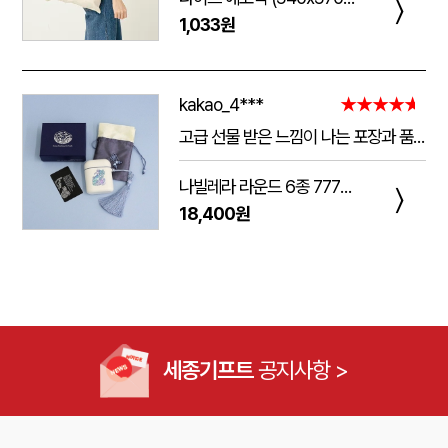
〉
1,033원
kakao_4***
★★★★★
고급 선물 받은 느낌이 나는 포장과 품질.
주는 사람도 받는 사람도 만족 스러운 제품 입니다.
나빌레라 라운드 6종 777쓰리세븐 손톱깎이 호작도 까치호랑이 네일케어세트
다만 아쉬운 점은 조립이 덜되어 있는 것이 간혹 있습니다.
〉
18,400원
케이스가 빠지는 현상이 좀 있는데, 조립할때 신경써서 해주시면 더 좋은 인상이 남을 것 같습니다.
세종기프트
공지사항 >