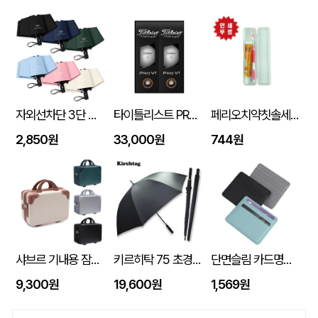
자외선차단 3단 자동 암막 양우산
타이틀리스트 PRO V1 6구세트 (45X95X135mm)
페리오치약칫솔세트
2,850원
33,000원
744원
샤브르 기내용 잠금장치 있는여행용 보조 캐리어 레디백
키르히탁 75 초경량 올카본 UV 암막우산
단면슬림 카드명함지갑
9,300원
19,600원
1,569원