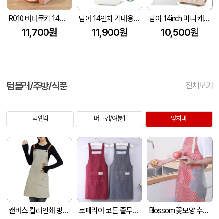
R010 버터쿠키 14인치 레디백
담아 14인치 기내용 미니캐리어 레디백 2세대
담아 14inch 미니 캐리어 결합백 레디백
11,700원
11,900원
10,500원
텀블러/주방/식품
전체보기
락앤락
머그컵/여분1
앞치마
캔버스 칼러인쇄 방수 바리스타 앞치마 Z117
로페리아 코튼 줄무늬 앞치마
Blossom 꽃모양 수건달린 주방 앞치마 1P