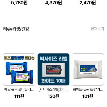
5,780원
4,370원
2,470원
티슈/위생/건강
전체보기
메탈 블루 물티슈 (10매/15매/20매) (150*90mm)
[빅사이즈라벨]화이트 물티슈 10매 (145*90mm)
화이트(유광)물향기 물티슈(5매,10매,15매,20매)
111원
120원
101원