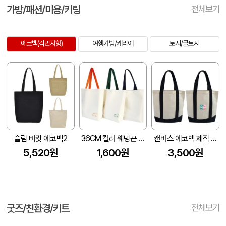
가방/패션/미용/키링
전체보기
에코백(각민자형)
여행가방/캐리어
토시/쿨토시
슬림 버킷 에코백2
36CM 컬러 웨빙끈 캔버스 밑면 숄더 토트백
캔버스 에코백 제작 (34x34x10cm)
5,520원
1,600원
3,500원
굿즈/친환경/키트
전체보기