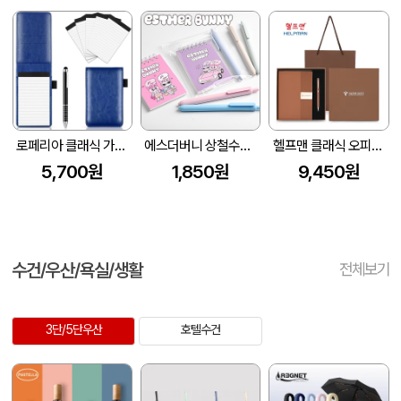
로페리아 클래식 가죽 리갈패드,볼펜세트
에스더버니 상철수첩S+피오나 파스텔 라바노크펜세트
헬프맨 클래식 오피스 노트볼펜세트
5,700원
1,850원
9,450원
수건/우산/욕실/생활
전체보기
3단/5단우산
호텔수건