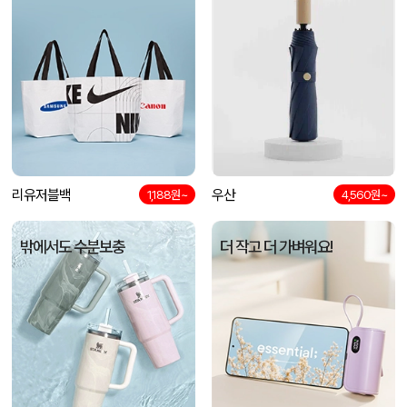
리유저블백
우산
1,188원~
4,560원~
밖에서도 수분보충
더 작고 더 가벼워요!