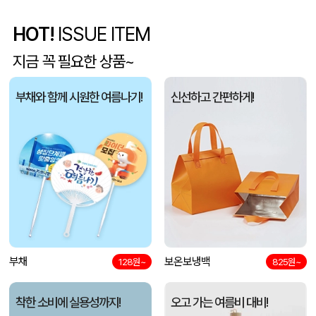
5단 6K 마카롱 미니 UV 양우산
김OO
08-06
HOT!
ISSUE ITEM
종이쇼핑백_ KODA (270x110x360mm)
윤OO
08-06
지금 꼭 필요한 상품~
캐릭터 볼펜 등 총 7가지 품목
오OO
08-06
부채와 함께 시원한 여름나기!
신선하고 간편하게!
종이쇼핑백
김OO
08-06
[주문제작]PVC캐릭터 키캡열쇠고리-1구(3D)
신OO
08-06
싸바리박스_avsr (160X80X55mm)
안OO
08-06
세도나 퍼펙트니들3색(독일잉크/스위스팁)
이OO
08-06
부채
보온보냉백
128원~
825원~
칼라박스_아이돈띵쏘 (180*17*10mm)
임OO
08-06
착한 소비에 실용성까지!
오고 가는 여름비 대비!
센트라도 사쉐 방향제 15g 1P(샤쉐)
조OO
08-06