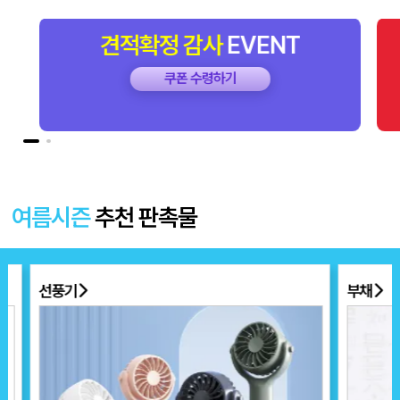
견적확정
감사
EVENT
쿠폰 수령하기
여름시즌
추천 판촉물
선풍기
부채