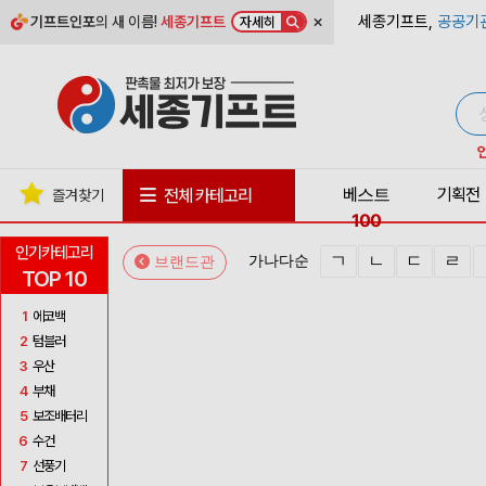
×
세종기프트,
공공기
기프트인포
의 새 이름!
세종기프트
자세히
베스트
기획전
전체 카테고리
즐겨찾기
100
인기카테고리
ㄱ
ㄴ
ㄷ
ㄹ
가나다순
브랜드관
TOP 10
1
에코백
2
텀블러
3
우산
4
부채
5
보조배터리
6
수건
7
선풍기