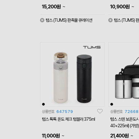
~
~
15,200
원
10,900
원
텀스 (TUMS) 판촉물 큐레이션
텀스 (TUMS)
상품번호
647579
상품번호
72668
텀스 톡톡 온도 체크 텀블러 375ml
텀스 스텐 보온도시락
40+225ml) (가방)
~
~
11,000
원
21,400
원