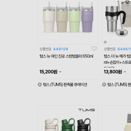
상품번호
449109
상품번호
64461
텀스 뉴 마인 진공 스텐텀블러 650ml
텀스 더 뉴 메가 텀
ml+손잡이+스트
트로우)
~
~
15,200
원
13,800
원
텀스 (TUMS) 판촉물 큐레이션
텀스 (TUMS)