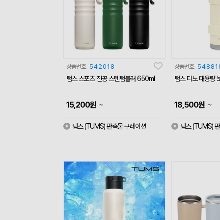
상품번호
542018
상품번호
54881
텀스 스포츠 진공 스텐텀블러 650ml
텀스 디노 대용량 보
~
~
15,200
원
18,500
원
텀스 (TUMS) 판촉물 큐레이션
텀스 (TUMS)