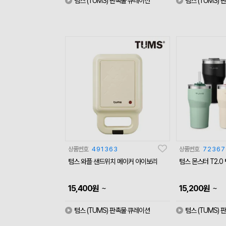
텀스 (TUMS) 판촉물 큐레이션
텀스 (TUMS)
상품번호
491363
상품번호
72367
텀스 와플 샌드위치 메이커 아이보리
텀스 몬스터 T2.0 
~
~
15,400
원
15,200
원
텀스 (TUMS) 판촉물 큐레이션
텀스 (TUMS)