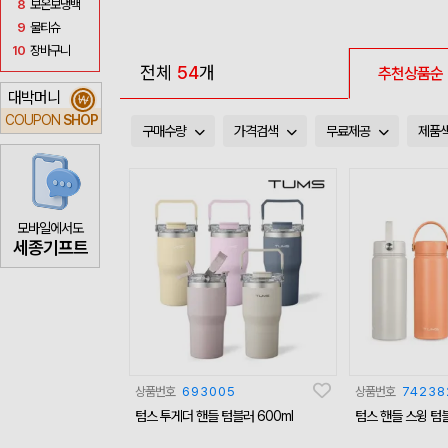
8
보온보냉백
9
물티슈
10
장바구니
전체
54
개
추천상품순
대박머니
₩
COUPON
SHOP
구매수량
가격검색
무료제공
제품
모바일에서도
세종기프트
상품번호
693005
상품번호
74238
텀스 투게더 핸들 텀블러 600ml
텀스 핸들 스윙 텀블