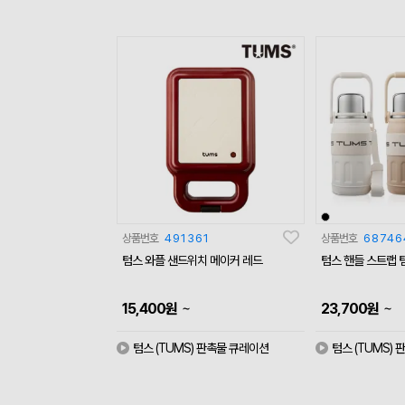
상품번호
491361
상품번호
68746
텀스 와플 샌드위치 메이커 레드
텀스 핸들 스트랩 텀
~
~
15,400
원
23,700
원
텀스 (TUMS) 판촉물 큐레이션
텀스 (TUMS)