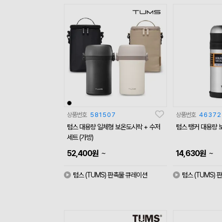
상품번호
581507
상품번호
46372
텀스 대용량 일체형 보온도시락 + 수저
텀스 탱커 대용량 보
세트 (가방)
~
~
52,400
원
14,630
원
텀스 (TUMS) 판촉물 큐레이션
텀스 (TUMS)