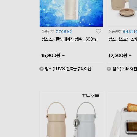
상품번호
770592
상품번호
64311
텀스 스파클링 베이직 텀블러 600ml
텀스 익스트림 스퀘
~
~
15,800
원
12,300
원
텀스 (TUMS) 판촉물 큐레이션
텀스 (TUMS)