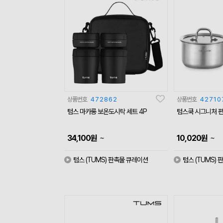
상품번호
472862
상품번호
42710
텀스 마카롱 보온도시락 세트 4P
텀스쿡 시그니처 편
~
~
34,100
원
10,020
원
텀스 (TUMS) 판촉물 큐레이션
텀스 (TUMS)