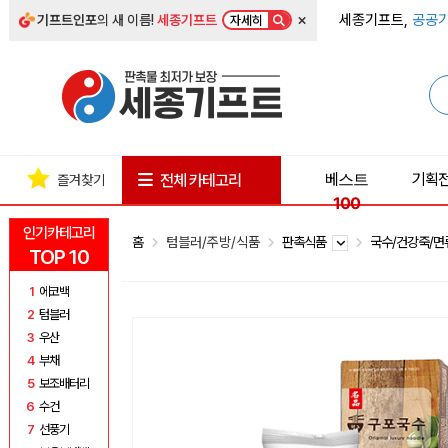
×
세종기프트,
공공기
기프트인포
의 새 이름!
세종기프트
자세히
베스트
기획
전체 카테고리
즐겨찾기
100
인기카테고리
홈
텀블러/주방/식품
판촉식품
국수/건강죽/
TOP 10
1
에코백
2
텀블러
3
우산
4
부채
5
보조배터리
6
수건
7
선풍기