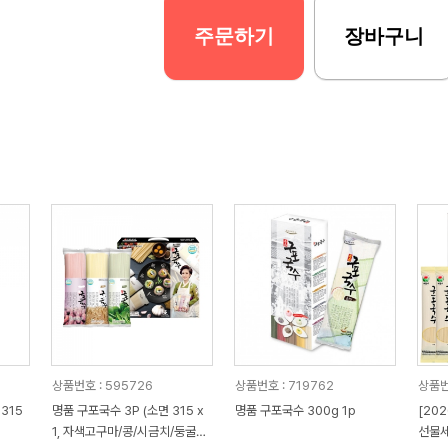
주문하기
장바구니
상품번호 : 595726
상품번호 : 719762
상품번
315
명품 구포국수 3P (소면 315 x
명품 구포국수 300g 1p
[20
1, 자색고구마/콩/시금치/둥굴레
선물세