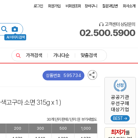
로그인
회원가입
비회원조회
장바구니
질문과답변
회사소개
고객센터 상담문의
02.500.5900
AI 이미지 검색
가격검색
가나다순
맞춤검색
595734
상품번호
공공기관
색고구마 소면 315g x 1 )
우선구매
대상기업
BEST →
30개 단위 판매 / 단위: 원 부가세별도
200
300
500
1,000
최저가
를