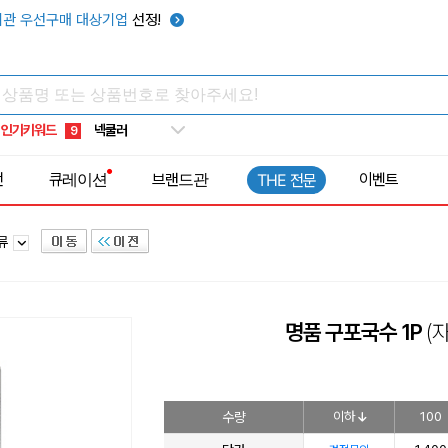
우산
6
관 우선구매 대상기업
선정!
텀블러
7
쿨토시
8
넥쿨러
9
인기키워드
타포린가방
10
선풍기
1
전
큐레이션
브랜드관
이벤트
THE 전문
면류
명품 구포국수 1P
(자
수량
이하
100