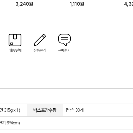
315g 랜덤 2P)
3,240원
1,110원
4,3
배송/결제
상품문의
구매후기
박스포장수량
15g x 1 )
1박스 30개
기 6*4cm)