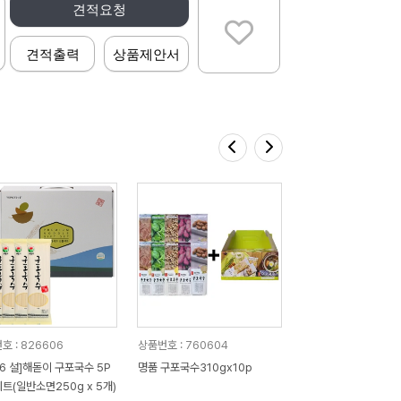
견적요청
견적출력
상품제안서
호 : 826606
상품번호 : 760604
26 설]해돋이 구포국수 5P
명품 구포국수310gx10p
트(일반소면250g x 5개)