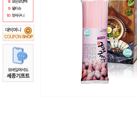
8
보온보냉백
9
물티슈
10
장바구니
대박머니
₩
COUPON
SHOP
모바일에서도
세종기프트