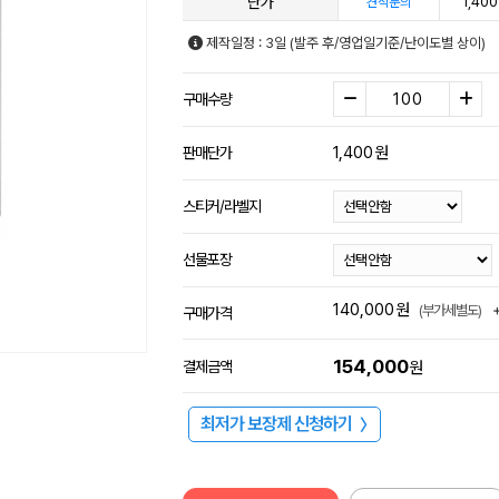
단가
1,400
견적문의
제작일정 : 3일 (발주 후/영업일기준/난이도별 상이)
구매수량
1,400
원
판매단가
스티커/라벨지
선물포장
140,000
원
(부가세별도)
구매가격
154,000
결제금액
원
최저가 보장제 신청하기
〉