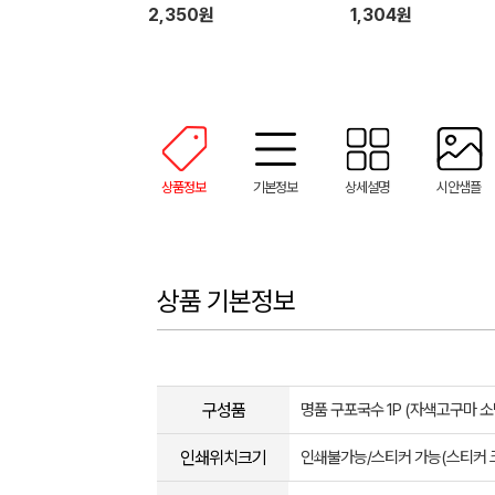
2,350원
1,304원
상품정보
기본정보
상세설명
시안샘플
상품 기본정보
구성품
명품 구포국수 1P (자색고구마 소면 3
인쇄위치크기
인쇄불가능/스티커 가능(스티커 크