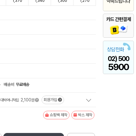
1,370
1,340
1,300
1,270
약속드립니다
카드 간편결제
상담전화
02) 500
5900
+
배송비
무료배송
2,100
회원가입
대박머니적립
원
쇼핑백 제작
박스 제작